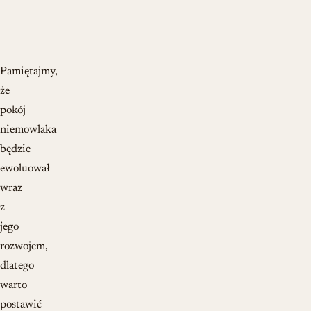
Pamiętajmy,
że
pokój
niemowlaka
będzie
ewoluował
wraz
z
jego
rozwojem,
dlatego
warto
postawić