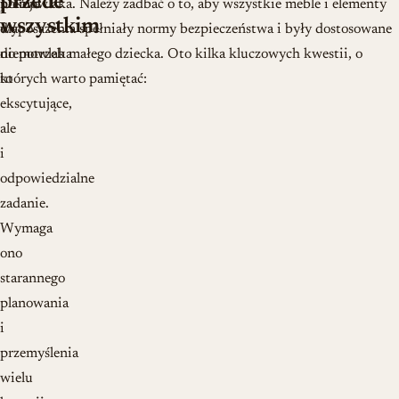
przede
pokoju
niemowlaka. Należy zadbać o to, aby wszystkie meble i elementy
wszystkim
dla
wyposażenia spełniały normy bezpieczeństwa i były dostosowane
niemowlaka
do potrzeb małego dziecka. Oto kilka kluczowych kwestii, o
to
których warto pamiętać:
ekscytujące,
ale
i
odpowiedzialne
zadanie.
Wymaga
ono
starannego
planowania
i
przemyślenia
wielu