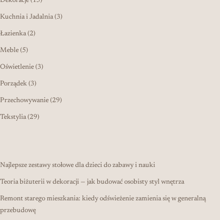
Dekoracje
15
3 produkty
Kuchnia i Jadalnia
3
2 produkty
Łazienka
2
5 produktów
Meble
5
3 produkty
Oświetlenie
3
3 produkty
Porządek
3
29 produktów
Przechowywanie
29
29 produktów
Tekstylia
29
Najlepsze zestawy stołowe dla dzieci do zabawy i nauki
Teoria biżuterii w dekoracji — jak budować osobisty styl wnętrza
Remont starego mieszkania: kiedy odświeżenie zamienia się w generalną
przebudowę