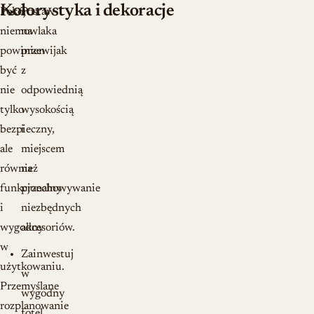
Kolorystyka i dekoracje
Pokój
Postaw
niemowlaka
na
powinien
przewijak
być
z
nie
odpowiednią
tylko
wysokością
bezpieczny,
i
ale
miejscem
również
na
funkcjonalny
przechowywanie
i
niezbędnych
wygodny
akcesoriów.
w
Zainwestuj
użytkowaniu.
w
Przemyślane
wygodny
rozplanowanie
fotel