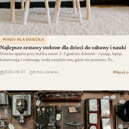
POKÓJ DLA DZIECKA
Najlepsze zestawy stołowe dla dzieci do zabawy i nauki
Dziecko spędza przy stoliku nawet 2–3 godziny dziennie - rysując, lepiąc,
konstruując i rozlewając wodę wszędzie tam, gdzie nie powinno. To…
2026-08-07
8 min czytania
Więcej
Teoria biżuterii w dekoracji — jak budować osobisty styl wnętrza