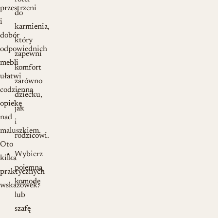
przestrzeni
do
i
karmienia,
dobór
który
odpowiednich
zapewni
mebli
komfort
ułatwi
zarówno
codzienną
dziecku,
opiekę
jak
nad
i
maluszkiem.
rodzicowi.
Oto
Wybierz
kilka
pojemną
praktycznych
komodę
wskazówek:
lub
szafę