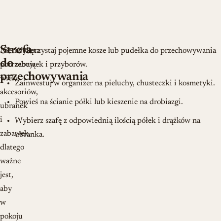
Strefa
Niemowlęta
Wykorzystaj pojemne kosze lub pudełka do przechowywania
do
potrzebują
zabawek i przyborów.
przechowywania
wielu
Zainwestuj w organizer na pieluchy, chusteczki i kosmetyki.
akcesoriów,
Powieś na ścianie półki lub kieszenie na drobiazgi.
ubranek
i
Wybierz szafę z odpowiednią ilością półek i drążków na
zabawek,
ubranka.
dlatego
ważne
jest,
aby
w
pokoju