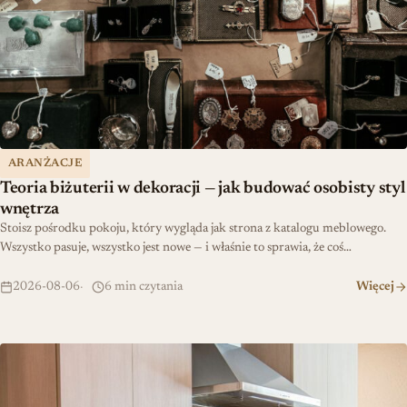
ARANŻACJE
Teoria biżuterii w dekoracji — jak budować osobisty styl
wnętrza
Stoisz pośrodku pokoju, który wygląda jak strona z katalogu meblowego.
Wszystko pasuje, wszystko jest nowe — i właśnie to sprawia, że coś…
2026-08-06
6 min czytania
Więcej
Jak zaplanować kuchnię łatwą w utrzymaniu czystości?