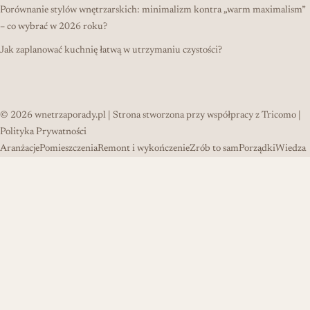
Porównanie stylów wnętrzarskich: minimalizm kontra „warm maximalism”
– co wybrać w 2026 roku?
Jak zaplanować kuchnię łatwą w utrzymaniu czystości?
© 2026
wnetrzaporady.pl
| Strona stworzona przy współpracy z
Tricomo
|
Polityka Prywatności
Aranżacje
Pomieszczenia
Remont i wykończenie
Zrób to sam
Porządki
Wiedza