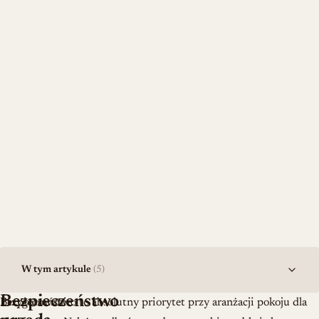
W tym artykule
(5)
Bezpieczeństwo
Przygotowanie
Bezpieczeństwo to absolutny priorytet przy aranżacji pokoju dla