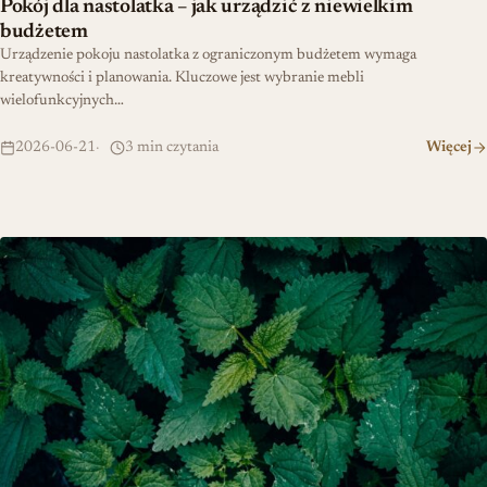
Pokój dla nastolatka – jak urządzić z niewielkim
budżetem
Urządzenie pokoju nastolatka z ograniczonym budżetem wymaga
kreatywności i planowania. Kluczowe jest wybranie mebli
wielofunkcyjnych…
2026-06-21
3 min czytania
Więcej
Dlaczego pokrzywa jest lepsza od szpinaku?