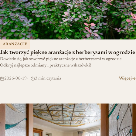
ARANŻACJE
Jak tworzyć piękne aranżacje z berberysami w ogrodzie
Dowiedz się, jak stworzyć piękne aranżacje z berberysami w ogrodzie.
Odkryj najlepsze odmiany i praktyczne wskazówki!
2026-06-19
3 min czytania
Więcej
Jak sztuka szkła wzbogaca wnętrza domowe