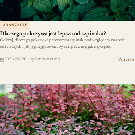
ARANŻACJE
Dlaczego pokrzywa jest lepsza od szpinaku?
Odkryj, dlaczego pokrzywa przewyższa szpinak pod względem wartości
odżywczych i jak ją przygotować, by czerpać z niej jak najwięcej…
2026-06-20
2 min czytania
Więcej
Jak tworzyć piękne aranżacje z berberysami w ogrodzie