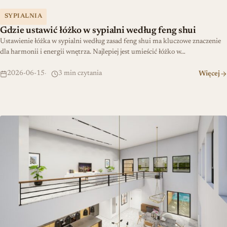
Gdzie ustawić łóżko w sypialni według feng shui
SYPIALNIA
Gdzie ustawić łóżko w sypialni według feng shui
Ustawienie łóżka w sypialni według zasad feng shui ma kluczowe znaczenie
dla harmonii i energii wnętrza. Najlepiej jest umieścić łóżko w…
2026-06-15
3 min czytania
Więcej
Jak zwycięskie wnętrze łączy spokój i odwagę