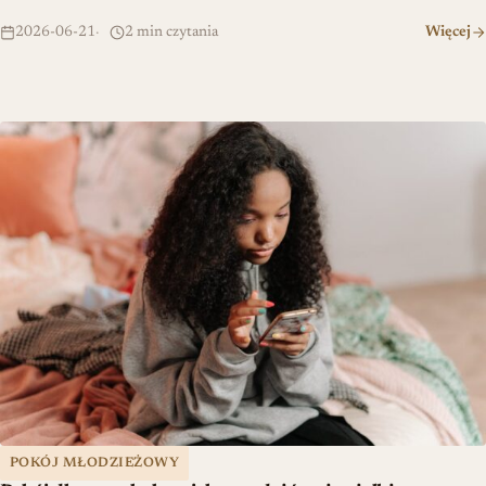
2026-06-21
2 min czytania
Więcej
Pokój dla nastolatka – jak urządzić z niewielkim budżetem
POKÓJ MŁODZIEŻOWY