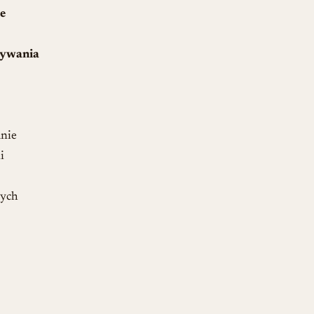
e
ywania
nie
i
cych