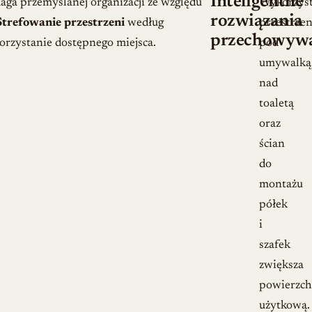
Inteligentne
ga przemyślanej organizacji ze względu
Wykorzyst
rozwiązania
Strefowanie przestrzeni
według
przestrzen
przechowyw
rzystanie dostępnego miejsca.
pod
umywalką
nad
toaletą
oraz
ścian
do
montażu
półek
i
szafek
zwiększa
powierzch
użytkową.