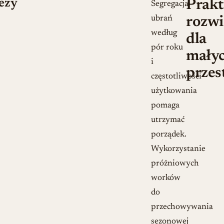
eży
Prakt
Segregacja
ubrań
rozwi
według
dla
pór roku
mały
i
przes
częstotliwości
użytkowania
pomaga
utrzymać
porządek.
Wykorzystanie
próżniowych
worków
do
przechowywania
sezonowej