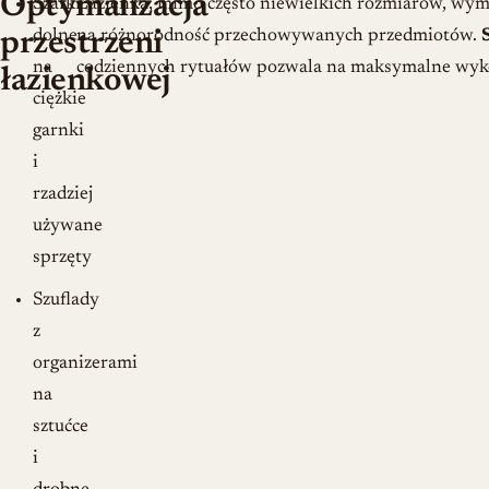
Optymalizacja
Szafki
Łazienka, mimo często niewielkich rozmiarów, wyma
dolne
na różnorodność przechowywanych przedmiotów.
przestrzeni
na
codziennych rytuałów pozwala na maksymalne wyko
łazienkowej
ciężkie
garnki
i
rzadziej
używane
sprzęty
Szuflady
z
organizerami
na
sztućce
i