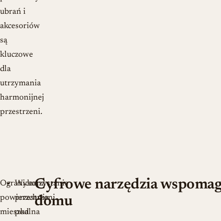
ubrań i
akcesoriów
są
kluczowe
dla
utrzymania
harmonijnej
przestrzeni.
Cyfrowe narzędzia wspomaga
Ograniczona
Wykorzystanie
powierzchnia
przestrzeni
domu
mieszkalna
pod