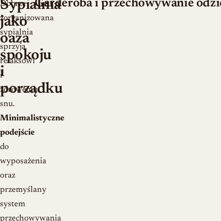
Garderoba i przechowywanie odzi
Sypialnia
Dobrze
zorganizowana
jako
sypialnia
oaza
sprzyja
spokoju
relaksowi
i
i
porządku
zdrowemu
snu.
Minimalistyczne
podejście
do
wyposażenia
oraz
przemyślany
system
przechowywania