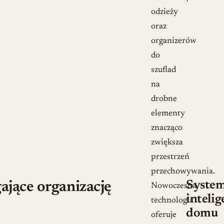
odzieży
oraz
organizerów
do
szuflad
na
drobne
elementy
znacząco
zwiększa
przestrzeń
przechowywania.
Syste
jące organizację
Nowoczesna
inteli
technologia
domu
oferuje