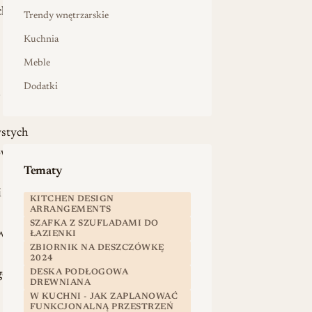
ch
Trendy wnętrzarskie
Kuchnia
Meble
Dodatki
h
ystych
ów
Tematy
i
KITCHEN DESIGN
ARRANGEMENTS
SZAFKA Z SZUFLADAMI DO
we
ŁAZIENKI
ZBIORNIK NA DESZCZÓWKĘ
2024
DESKA PODŁOGOWA
go
DREWNIANA
W KUCHNI - JAK ZAPLANOWAĆ
FUNKCJONALNĄ PRZESTRZEŃ