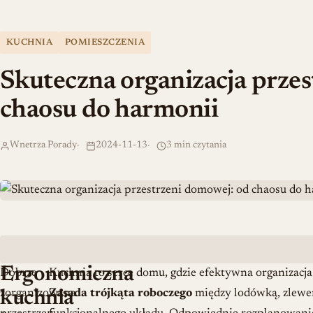
KUCHNIA
POMIESZCZENIA
Skuteczna organizacja prze
chaosu do harmonii
Wnetrza Porady
2024-11-13
3 min czytania
Ergonomiczna
Dobrze
Kuchnia to serce domu, gdzie efektywna organizacja
zorganizowana
Zasada trójkąta roboczego
między lodówką, zlewe
kuchnia