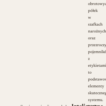
obrotowy
półek
w
szafkach
narożnyc
oraz
przezrocz
pojemnik
z
etykietam
to
podstawo
elementy
skuteczne
systemu.