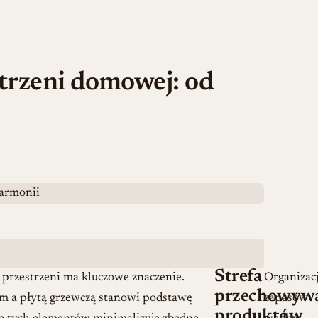
strzeni domowej: od
Strefa
 przestrzeni ma kluczowe znaczenie.
Organizac
przechowyw
m a płytą grzewczą stanowi podstawę
zapasów
produktów