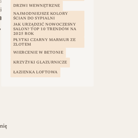
anie
DRZWI WEWNĘTRZNE
i
NAJMODNIEJSZE KOLORY
ania
ŚCIAN DO SYPIALNI
JAK URZĄDZIĆ NOWOCZESNY
,
SALON? TOP 10 TRENDÓW NA
2025 ROK
PŁYTKI CZARNY MARMUR ZE
ZLOTEM
WIERCENIE W BETONIE
KRZYŻYKI GLAZURNICZE
ŁAZIENKA LOFTOWA
nię