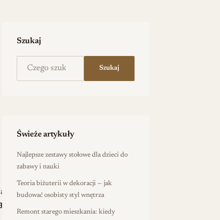
Szukaj
Szukaj na stronie
Szukaj
Świeże artykuły
Najlepsze zestawy stołowe dla dzieci do
zabawy i nauki
Teoria biżuterii w dekoracji — jak
ja
budować osobisty styl wnętrza
ania
Remont starego mieszkania: kiedy