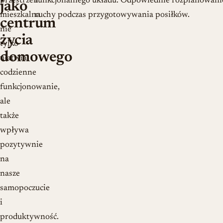
przestrzeń
funkcjonalnego układu. Odpowiednie rozplanowani
jako
mieszkalna
ruchy podczas przygotowywania posiłków.
centrum
nie
życia
tylko
domowego
ułatwia
codzienne
funkcjonowanie,
ale
także
wpływa
pozytywnie
na
nasze
samopoczucie
i
produktywność.