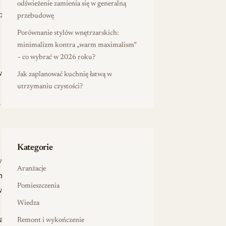
odświeżenie zamienia się w generalną
ości
przebudowę
Porównanie stylów wnętrzarskich:
minimalizm kontra „warm maximalism”
– co wybrać w 2026 roku?
w
Jak zaplanować kuchnię łatwą w
utrzymaniu czystości?
a
Kategorie
ywanie
Aranżacje
h
Pomieszczenia
w
Wiedza
anie
Remont i wykończenie