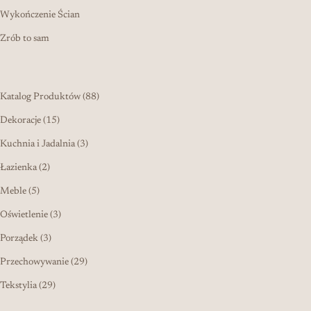
Wykończenie Ścian
Zrób to sam
88 produktów
Katalog Produktów
88
15 produktów
Dekoracje
15
3 produkty
Kuchnia i Jadalnia
3
2 produkty
Łazienka
2
5 produktów
Meble
5
3 produkty
Oświetlenie
3
3 produkty
Porządek
3
29 produktów
Przechowywanie
29
29 produktów
Tekstylia
29