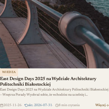
WIEDZA
East Design Days 2025 na Wydziale Architektury
Politechniki Białostockiej
East Design Days 2025 na Wydziale Architektury Politechniki Białostockiej
– Wnętrza Porady Wyobraź sobie, że wchodzisz na uczelnię i…
2025-11-26
akt. 2026-07-31
8 min czytania
Więcej