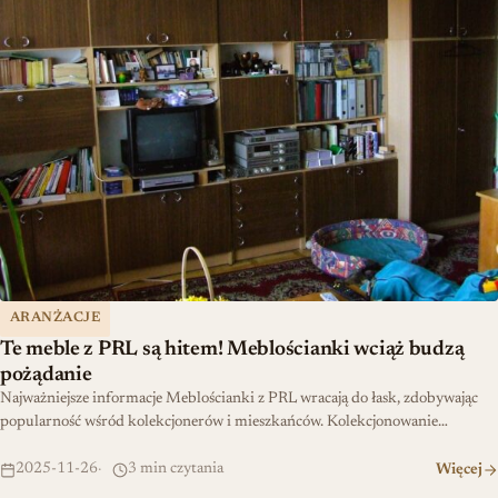
ARANŻACJE
Te meble z PRL są hitem! Meblościanki wciąż budzą
pożądanie
Najważniejsze informacje Meblościanki z PRL wracają do łask, zdobywając
popularność wśród kolekcjonerów i mieszkańców. Kolekcjonowanie…
2025-11-26
3 min czytania
Więcej