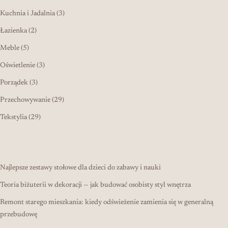
3 produkty
Kuchnia i Jadalnia
3
2 produkty
Łazienka
2
5 produktów
Meble
5
3 produkty
Oświetlenie
3
3 produkty
Porządek
3
29 produktów
Przechowywanie
29
29 produktów
Tekstylia
29
Najlepsze zestawy stołowe dla dzieci do zabawy i nauki
Teoria biżuterii w dekoracji — jak budować osobisty styl wnętrza
Remont starego mieszkania: kiedy odświeżenie zamienia się w generalną
przebudowę