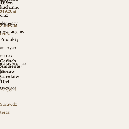
16Szt.
El
kuchenne
749,00
340,00
zł
zł
oraz
elementy
Sprawdź
Sprawdź
dekoracyjne.
teraz
teraz
Produkty
znanych
marek
Gerlach
gwarantujące
Ambiente
Zestaw
jakość
Garnków
i
10el
trwałość.
299,99
zł
Sprawdź
teraz