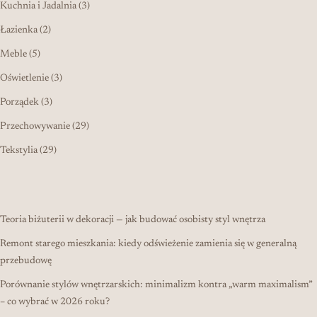
3 produkty
Kuchnia i Jadalnia
3
2 produkty
Łazienka
2
5 produktów
Meble
5
3 produkty
Oświetlenie
3
3 produkty
Porządek
3
29 produktów
Przechowywanie
29
29 produktów
Tekstylia
29
Teoria biżuterii w dekoracji — jak budować osobisty styl wnętrza
Remont starego mieszkania: kiedy odświeżenie zamienia się w generalną
przebudowę
Porównanie stylów wnętrzarskich: minimalizm kontra „warm maximalism”
– co wybrać w 2026 roku?