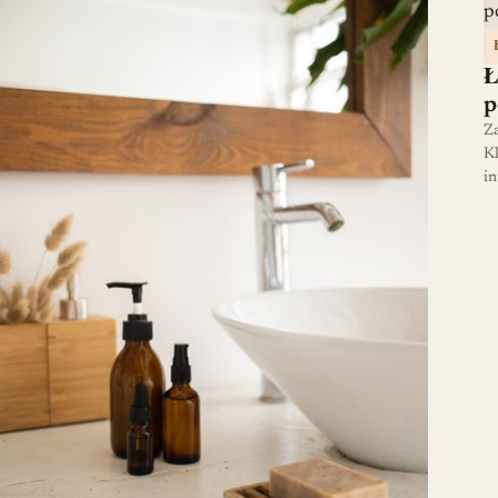
Ł
p
Za
Kl
in