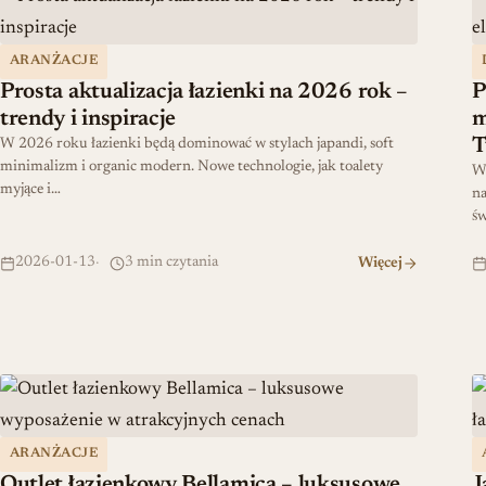
ARANŻACJE
Prosta aktualizacja łazienki na 2026 rok –
P
trendy i inspiracje
m
T
W 2026 roku łazienki będą dominować w stylach japandi, soft
minimalizm i organic modern. Nowe technologie, jak toalety
Wy
myjące i…
na
św
2026-01-13
3 min czytania
Więcej
Outlet łazienkowy Bellamica – luksusowe wyposażenie w atr
J
ARANŻACJE
Outlet łazienkowy Bellamica – luksusowe
J