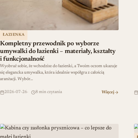
ŁAZIENKA
Kompletny przewodnik po wyborze
umywalki do łazienki – materiały, kształty
i funkcjonalność
Wyobraź sobie, że wchodzisz do łazienki, a Twoim oczom ukazuje
się elegancka umywalka, która idealnie współgra z całością
aranżacji. Wybór…
2026-07-26
8 min czytania
Więcej
Kabina czy zasłonka prysznicowa – co lepsze do małej łazienk
J