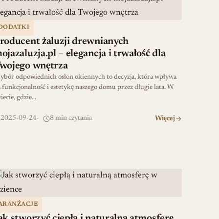
DODATKI
roducent żaluzji drewnianych
ojazaluzja.pl – elegancja i trwałość dla
wojego wnętrza
bór odpowiednich osłon okiennych to decyzja, która wpływa
 funkcjonalność i estetykę naszego domu przez długie lata. W
iecie, gdzie…
2025-09-24
8 min czytania
Więcej
akcyjnych cenach
ak stworzyć ciepłą i naturalną atmosferę w łazience
ARANŻACJE
ak stworzyć ciepłą i naturalną atmosferę