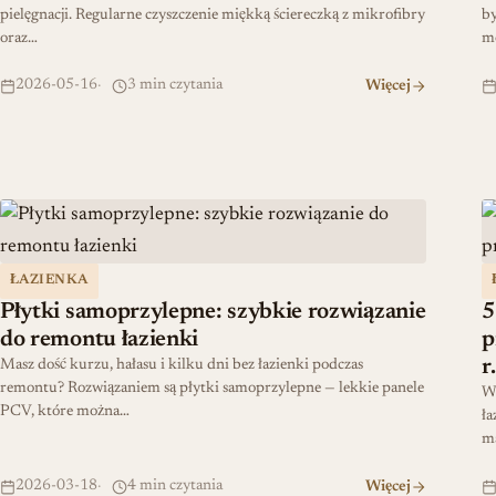
pielęgnacji. Regularne czyszczenie miękką ściereczką z mikrofibry
by
oraz…
m
2026-05-16
3 min czytania
Więcej
Płytki samoprzylepne: szybkie rozwiązanie do remontu łazien
5
ŁAZIENKA
Płytki samoprzylepne: szybkie rozwiązanie
5
do remontu łazienki
p
r.
Masz dość kurzu, hałasu i kilku dni bez łazienki podczas
remontu? Rozwiązaniem są płytki samoprzylepne — lekkie panele
Wy
PCV, które można…
ła
ma
2026-03-18
4 min czytania
Więcej