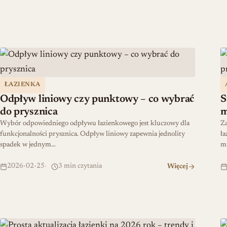
Odpływ liniowy czy punktowy – co wybrać do prysznica
S
ŁAZIENKA
Odpływ liniowy czy punktowy – co wybrać
S
do prysznica
m
Wybór odpowiedniego odpływu łazienkowego jest kluczowy dla
Za
funkcjonalności prysznica. Odpływ liniowy zapewnia jednolity
ła
spadek w jednym…
mi
2026-02-25
3 min czytania
Więcej
Prosta aktualizacja łazienki na 2026 rok – trendy i inspiracje
P