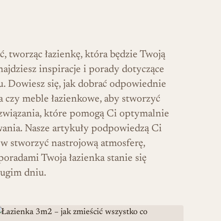
 tworząc łazienkę, która będzie Twoją
najdziesz inspiracje i porady dotyczące
ylu. Dowiesz się, jak dobrać odpowiednie
ra czy meble łazienkowe, aby stworzyć
rozwiązania, które pomogą Ci optymalnie
wania. Nasze artykuły podpowiedzą Ci
ów stworzyć nastrojową atmosferę,
poradami Twoja łazienka stanie się
ługim dniu.
eriały, kształty i funkcjonalność
azienka 3m2 – jak zmieścić wszystko co potrzebne