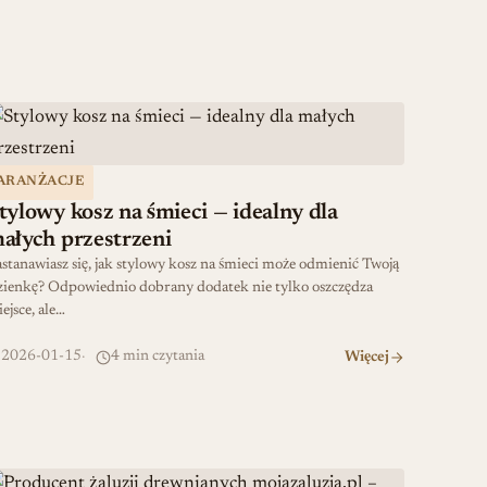
tylowy kosz na śmieci — idealny dla małych przestrzeni
ARANŻACJE
tylowy kosz na śmieci — idealny dla
ałych przestrzeni
stanawiasz się, jak stylowy kosz na śmieci może odmienić Twoją
zienkę? Odpowiednio dobrany dodatek nie tylko oszczędza
ejsce, ale…
2026-01-15
4 min czytania
Więcej
roducent żaluzji drewnianych mojazaluzja.pl – elegancja i trw