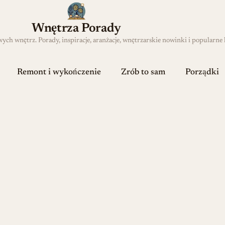
Wnętrza Porady
h wnętrz. Porady, inspiracje, aranżacje, wnętrzarskie nowinki i popularne 
Remont i wykończenie
Zrób to sam
Porządki