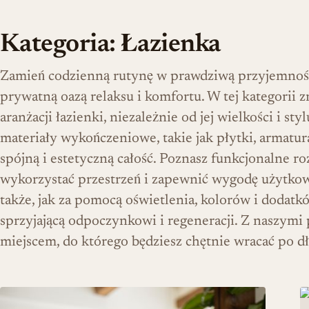
Kategoria:
Łazienka
Zamień codzienną rutynę w prawdziwą przyjemność,
prywatną oazą relaksu i komfortu. W tej kategorii z
aranżacji łazienki, niezależnie od jej wielkości i st
materiały wykończeniowe, takie jak płytki, armatu
spójną i estetyczną całość. Poznasz funkcjonalne 
wykorzystać przestrzeń i zapewnić wygodę użytko
także, jak za pomocą oświetlenia, kolorów i dodatk
sprzyjającą odpoczynkowi i regeneracji. Z naszymi 
miejscem, do którego będziesz chętnie wracać po d
Kompletny przewodnik po wyborze umywalki do łazienki – mat
Ł