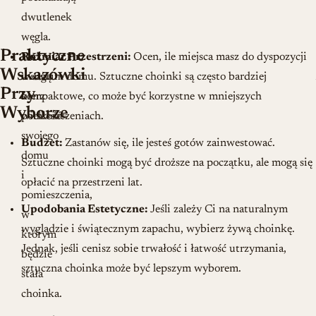
dwutlenek
węgla.
Praktyczne
Pod
Rozmiar Przestrzeni:
Ocen, ile miejsca masz do dyspozycji
Wskazówki
uwagę
w swoim domu. Sztuczne choinki są często bardziej
Przy
bierz
kompaktowe, co może być korzystne w mniejszych
Wyborze
wielkość
pomieszczeniach.
swojego
Budżet:
Zastanów się, ile jesteś gotów zainwestować.
domu
Sztuczne choinki mogą być droższe na początku, ale mogą się
i
opłacić na przestrzeni lat.
pomieszczenia,
Upodobania Estetyczne:
Jeśli zależy Ci na naturalnym
w
wyglądzie i świątecznym zapachu, wybierz żywą choinkę.
którym
Jednak, jeśli cenisz sobie trwałość i łatwość utrzymania,
będzie
sztuczna choinka może być lepszym wyborem.
stała
choinka.