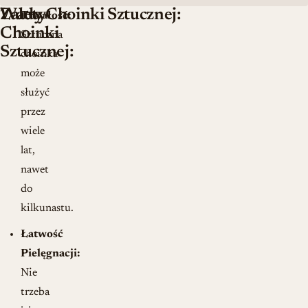
Zalety
Wady Choinki Sztucznej:
Trwałość:
Choinki
Sztuczna
Sztucznej:
choinka
może
służyć
przez
wiele
lat,
nawet
do
kilkunastu.
Łatwość
Pielęgnacji:
Nie
trzeba