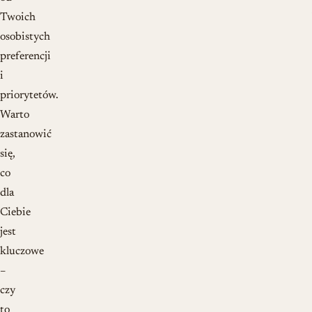
Twoich
osobistych
preferencji
i
priorytetów.
Warto
zastanowić
się,
co
dla
Ciebie
jest
kluczowe
–
czy
to