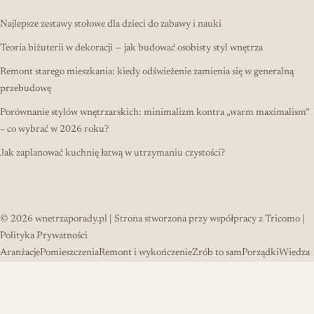
Najlepsze zestawy stołowe dla dzieci do zabawy i nauki
Teoria biżuterii w dekoracji — jak budować osobisty styl wnętrza
Remont starego mieszkania: kiedy odświeżenie zamienia się w generalną
przebudowę
Porównanie stylów wnętrzarskich: minimalizm kontra „warm maximalism”
– co wybrać w 2026 roku?
Jak zaplanować kuchnię łatwą w utrzymaniu czystości?
© 2026
wnetrzaporady.pl
| Strona stworzona przy współpracy z
Tricomo
|
Polityka Prywatności
Aranżacje
Pomieszczenia
Remont i wykończenie
Zrób to sam
Porządki
Wiedza