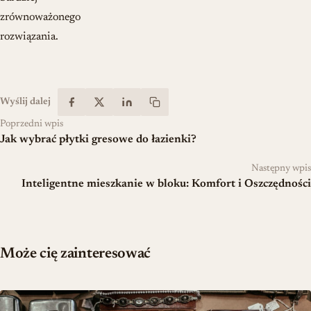
zrównoważonego
rozwiązania.
Wyślij dalej
Poprzedni wpis
Jak wybrać płytki gresowe do łazienki?
Następny wpis
Inteligentne mieszkanie w bloku: Komfort i Oszczędności
Może cię zainteresować
Teoria biżuterii w dekoracji — jak budować osobisty styl wnętrza