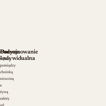
Decyzja
Podsumowanie
Ostateczny
Indywidualna
wybór
pomiędzy
choinką
sztuczną
a
żywą
zależy
od