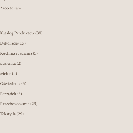
Zrób to sam
88 produktów
Katalog Produktów
88
15 produktów
Dekoracje
15
3 produkty
Kuchnia i Jadalnia
3
2 produkty
Łazienka
2
5 produktów
Meble
5
3 produkty
Oświetlenie
3
3 produkty
Porządek
3
29 produktów
Przechowywanie
29
29 produktów
Tekstylia
29