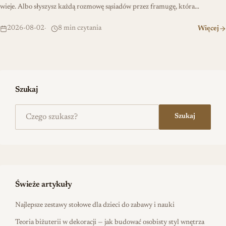
wieje. Albo słyszysz każdą rozmowę sąsiadów przez framugę, która…
2026-08-02
8 min czytania
Więcej
Szukaj
Szukaj na stronie
Szukaj
Świeże artykuły
Najlepsze zestawy stołowe dla dzieci do zabawy i nauki
Teoria biżuterii w dekoracji — jak budować osobisty styl wnętrza