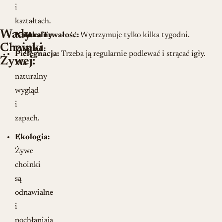
i
kształtach.
Wady
Naturalny
Krótka Trwałość:
Wytrzymuje tylko kilka tygodni.
Choinki
Wygląd:
Pielęgnacja:
Trzeba ją regularnie podlewać i strącać igły.
Żywej:
Ma
naturalny
wygląd
i
zapach.
Ekologia:
Żywe
choinki
są
odnawialne
i
pochłaniają