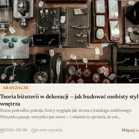
ARANŻACJE
Teoria biżuterii w dekoracji — jak budować osobisty styl
wnętrza
Stoisz pośrodku pokoju, który wygląda jak strona z katalogu meblowego.
Wszystko pasuje, wszystko jest nowe — i właśnie to sprawia, że coś…
2026-08-06
6 min czytania
Więcej