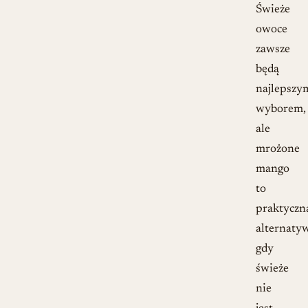
Świeże
owoce
zawsze
będą
najlepszy
wyborem,
ale
mrożone
mango
to
praktyczn
alternaty
gdy
świeże
nie