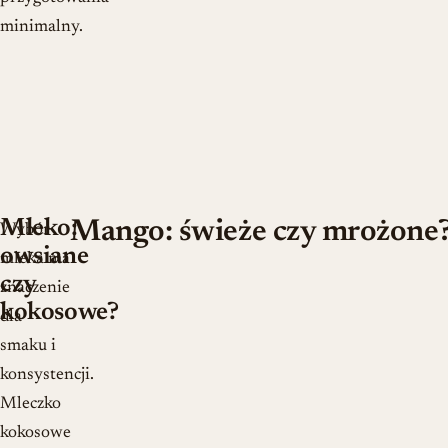
minimalny.
Mleko:
Mango: świeże czy mrożone
Wybór
owsiane
mleka ma
czy
znaczenie
kokosowe?
dla
smaku i
konsystencji.
Mleczko
kokosowe