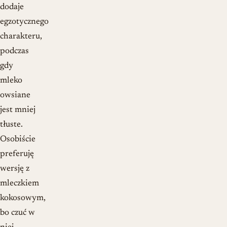
dodaje
egzotycznego
charakteru,
podczas
gdy
mleko
owsiane
jest mniej
tłuste.
Osobiście
preferuję
wersję z
mleczkiem
kokosowym,
bo czuć w