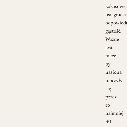
kokosoweg
osiągniesz
odpowied
gęstość.
Ważne
jest
także,
by
nasiona
moczyły
się
przez
co
najmniej
30