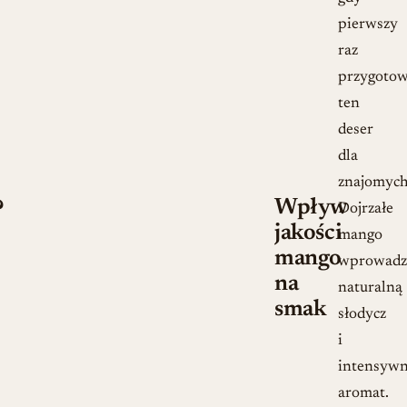
pierwszy
raz
przygoto
ten
deser
dla
znajomych
Wpływ
?
Dojrzałe
jakości
mango
mango
wprowadz
na
naturalną
smak
słodycz
i
intensyw
aromat.