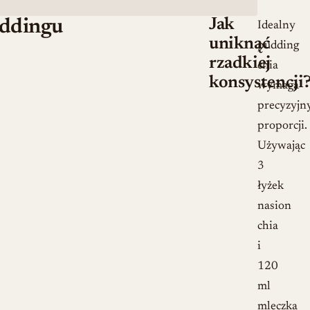
Jak
uddingu
Idealny
uniknąć
pudding
rzadkiej
chia
konsystencji
wymaga
precyzyjn
proporcji.
Używając
3
łyżek
nasion
chia
i
120
ml
mleczka