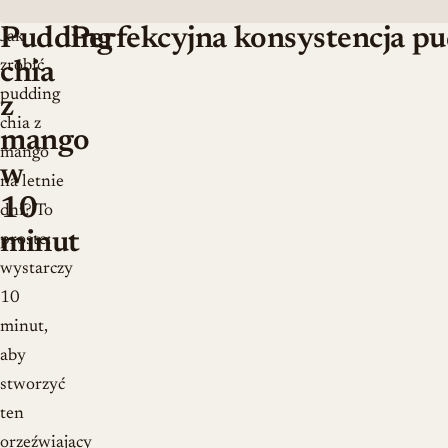
Pudding
Perfekcyjna konsystencja p
Jak
zrobić
chia
pudding
z
chia z
mango
mango
w
na letnie
10
dni? To
minut
proste:
wystarczy
10
minut,
aby
stworzyć
ten
orzeźwiający