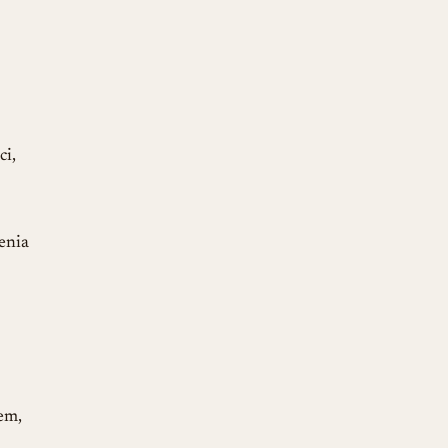
ci,
enia
em,