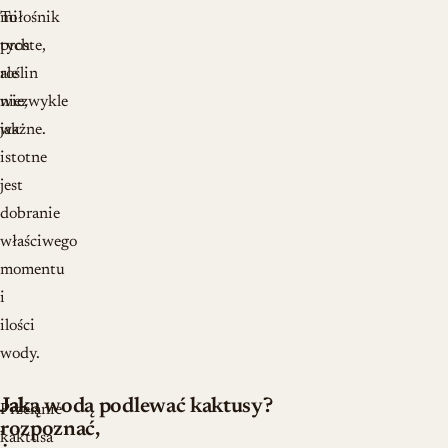
To
miłośnik
proste,
tych
ale
roślin
niezwykle
wie,
ważne.
jak
istotne
jest
dobranie
właściwego
momentu
i
ilości
wody.
Jak
Jaką wodą podlewać kaktusy?
Przelanie
rozpoznać,
kaktusa