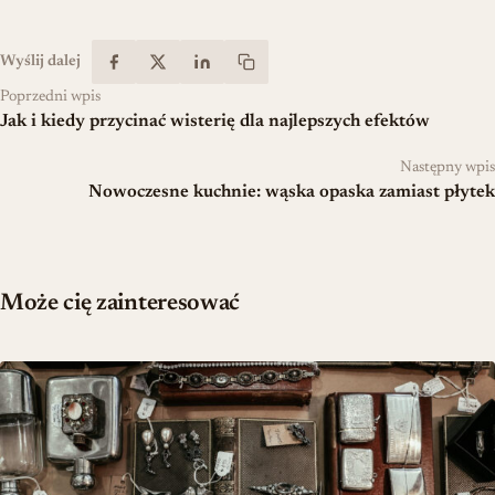
Wyślij dalej
Poprzedni wpis
Jak i kiedy przycinać wisterię dla najlepszych efektów
Następny wpis
Nowoczesne kuchnie: wąska opaska zamiast płytek
Może cię zainteresować
Teoria biżuterii w dekoracji — jak budować osobisty styl wnętrza