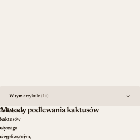
W tym artykule
(16)
Metody podlewania kaktusów
Podlewanie
Latem,
kaktusów
w
wymaga
okresie
cierpliwości
wegetacyjnym,