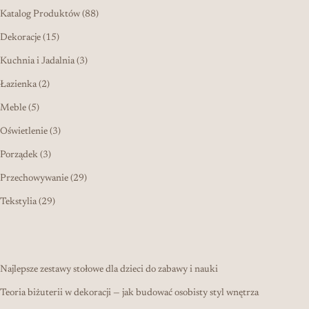
88 produktów
Katalog Produktów
88
15 produktów
Dekoracje
15
3 produkty
Kuchnia i Jadalnia
3
2 produkty
Łazienka
2
5 produktów
Meble
5
3 produkty
Oświetlenie
3
3 produkty
Porządek
3
29 produktów
Przechowywanie
29
29 produktów
Tekstylia
29
Najlepsze zestawy stołowe dla dzieci do zabawy i nauki
Teoria biżuterii w dekoracji — jak budować osobisty styl wnętrza