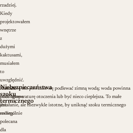
rzadziej.
Kiedy
projektowałem
wnętrze
z
dużymi
kaktusami,
musiałem
to
uwzględnić.
Niebezpieczeństwa
Metoda
Kaktusów nie powinno się podlewać zimną wodą; woda powinna
szoku
podsiąkowa
mieć temperaturę otoczenia lub być nieco cieplejsza. To małe
termicznego
jest
działanie, ale niezwykle istotne, by uniknąć szoku termicznego
szczególnie
rośliny.
polecana
dla