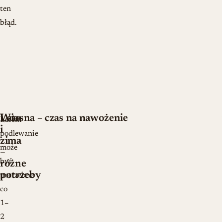
ten
błąd.
Lato
Wiosna – czas na nawożenie
Latem
i
podlewanie
zima
może
–
być
różne
potrzeby
potrzebne
co
1–
2