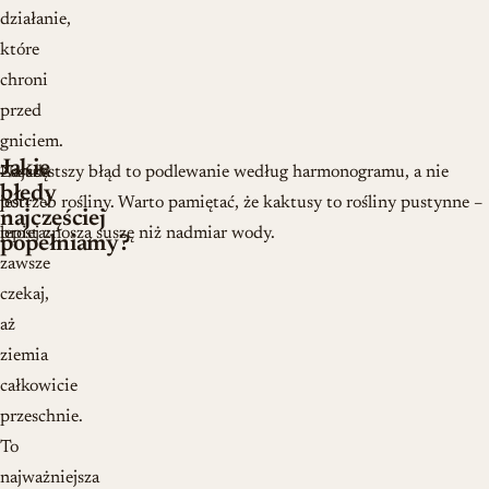
działanie,
które
chroni
przed
gniciem.
Jakie
Zasada
Najczęstszy błąd to podlewanie według harmonogramu, a nie
błędy
jest
potrzeb rośliny. Warto pamiętać, że kaktusy to rośliny pustynne –
najczęściej
prosta:
lepiej znoszą suszę niż nadmiar wody.
popełniamy?
zawsze
czekaj,
aż
ziemia
całkowicie
przeschnie.
To
najważniejsza