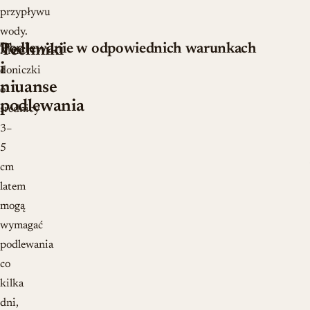
przypływu
wody.
Podlewanie w odpowiednich warunkach
Techniki
Małe
i
doniczki
niuanse
o
podlewania
średnicy
3–
5
cm
latem
mogą
wymagać
podlewania
co
kilka
dni,