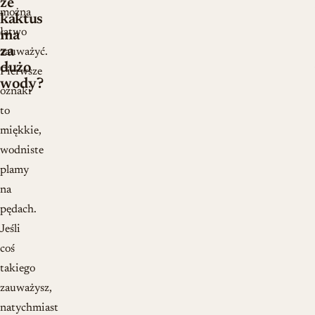
że
można
kaktus
łatwo
ma
za
zauważyć.
dużo
Pierwsze
wody?
oznaki
to
miękkie,
wodniste
plamy
na
pędach.
Jeśli
coś
takiego
zauważysz,
natychmiast