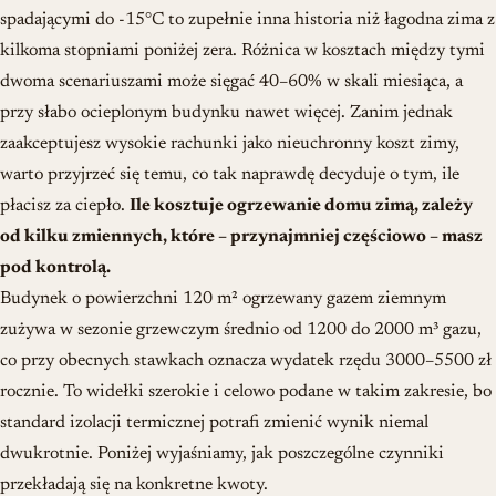
spadającymi do -15°C to zupełnie inna historia niż łagodna zima z
kilkoma stopniami poniżej zera. Różnica w kosztach między tymi
dwoma scenariuszami może sięgać 40–60% w skali miesiąca, a
przy słabo ocieplonym budynku nawet więcej. Zanim jednak
zaakceptujesz wysokie rachunki jako nieuchronny koszt zimy,
warto przyjrzeć się temu, co tak naprawdę decyduje o tym, ile
płacisz za ciepło.
Ile kosztuje ogrzewanie domu zimą, zależy
od kilku zmiennych, które – przynajmniej częściowo – masz
pod kontrolą.
Budynek o powierzchni 120 m² ogrzewany gazem ziemnym
zużywa w sezonie grzewczym średnio od 1200 do 2000 m³ gazu,
co przy obecnych stawkach oznacza wydatek rzędu 3000–5500 zł
rocznie. To widełki szerokie i celowo podane w takim zakresie, bo
standard izolacji termicznej potrafi zmienić wynik niemal
dwukrotnie. Poniżej wyjaśniamy, jak poszczególne czynniki
przekładają się na konkretne kwoty.