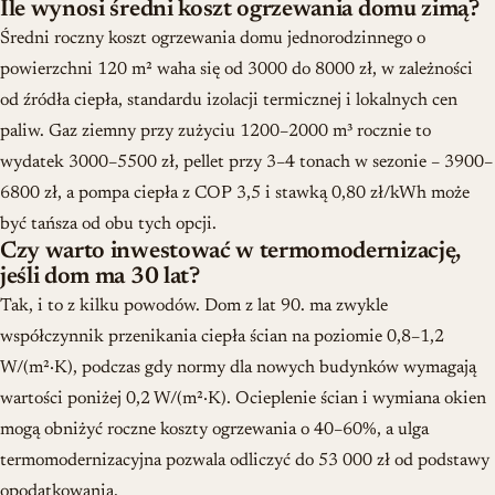
Ile wynosi średni koszt ogrzewania domu zimą?
Średni roczny koszt ogrzewania domu jednorodzinnego o
powierzchni 120 m² waha się od 3000 do 8000 zł, w zależności
od źródła ciepła, standardu izolacji termicznej i lokalnych cen
paliw. Gaz ziemny przy zużyciu 1200–2000 m³ rocznie to
wydatek 3000–5500 zł, pellet przy 3–4 tonach w sezonie – 3900–
6800 zł, a pompa ciepła z COP 3,5 i stawką 0,80 zł/kWh może
być tańsza od obu tych opcji.
Czy warto inwestować w termomodernizację,
jeśli dom ma 30 lat?
Tak, i to z kilku powodów. Dom z lat 90. ma zwykle
współczynnik przenikania ciepła ścian na poziomie 0,8–1,2
W/(m²·K), podczas gdy normy dla nowych budynków wymagają
wartości poniżej 0,2 W/(m²·K). Ocieplenie ścian i wymiana okien
mogą obniżyć roczne koszty ogrzewania o 40–60%, a ulga
termomodernizacyjna pozwala odliczyć do 53 000 zł od podstawy
opodatkowania.