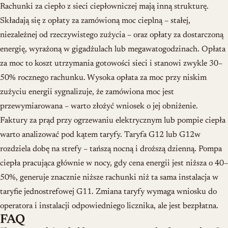
Rachunki za ciepło z sieci ciepłowniczej mają inną strukturę.
Składają się z opłaty za zamówioną moc cieplną – stałej,
niezależnej od rzeczywistego zużycia – oraz opłaty za dostarczoną
energię, wyrażoną w gigadżulach lub megawatogodzinach. Opłata
za moc to koszt utrzymania gotowości sieci i stanowi zwykle 30–
50% rocznego rachunku. Wysoka opłata za moc przy niskim
zużyciu energii sygnalizuje, że zamówiona moc jest
przewymiarowana – warto złożyć wniosek o jej obniżenie.
Faktury za prąd przy ogrzewaniu elektrycznym lub pompie ciepła
warto analizować pod kątem taryfy. Taryfa G12 lub G12w
rozdziela dobę na strefy – tańszą nocną i droższą dzienną. Pompa
ciepła pracująca głównie w nocy, gdy cena energii jest niższa o 40–
50%, generuje znacznie niższe rachunki niż ta sama instalacja w
taryfie jednostrefowej G11. Zmiana taryfy wymaga wniosku do
operatora i instalacji odpowiedniego licznika, ale jest bezpłatna.
FAQ