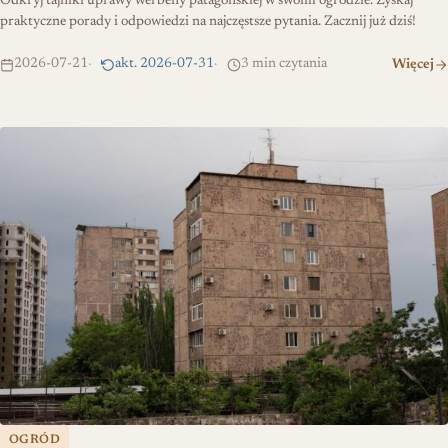
Odkryj tajniki uprawy werbeny patagońskiej w swoim ogrodzie. Zyskaj
praktyczne porady i odpowiedzi na najczęstsze pytania. Zacznij już dziś!
2026-07-21
akt. 2026-07-31
3 min czytania
Więcej
Hydroizolacja balkonu – jak zabezpieczyć przed przeciekaniem
OGRÓD