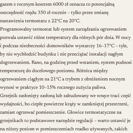
gazem z rocznym kosztem 6000 zł oznacza to potencjalną
oszczędność rzędu 350 zł rocznie – tylko przez zmianę
nastawienia termostatu z 22°C na 20°C.
Programowalny termostat lub system zarządzania ogrzewaniem
pozwala ustawić różne temperatury dla różnych pór dnia. W nocy
i podczas nieobecności domowników wystarczy 16–17°C – tyle,
by nie wychłodzić budynku i nie przeciążać instalacji nagłym
dogrzewaniem. Rano, na godzinę przed wstaniem, system podnosi
temperaturę do docelowego poziomu. Różnica między
ogrzewaniem ciągłym na 21°C a trybem z obniżeniem nocnym
wynosi w praktyce 10–15% rocznego zużycia paliwa.
Grzejnik zasłonięty zasłoną lub zabudowany we wnęce traci część
wydajności, bo ciepłe powietrze krąży w zamkniętej przestrzeni,
zamiast ogrzewać pomieszczenie. Głowice termostatyczne na
grzejnikach to podstawowe narzędzie regulacji – warto ustawić je
na niższy poziom w pomieszczeniach rzadko używanych, takich