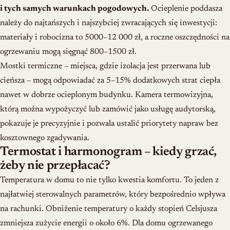
i tych samych warunkach pogodowych.
Ocieplenie poddasza
należy do najtańszych i najszybciej zwracających się inwestycji:
materiały i robocizna to 5000–12 000 zł, a roczne oszczędności na
ogrzewaniu mogą sięgnąć 800–1500 zł.
Mostki termiczne – miejsca, gdzie izolacja jest przerwana lub
cieńsza – mogą odpowiadać za 5–15% dodatkowych strat ciepła
nawet w dobrze ocieplonym budynku. Kamera termowizyjna,
którą można wypożyczyć lub zamówić jako usługę audytorską,
pokazuje je precyzyjnie i pozwala ustalić priorytety napraw bez
kosztownego zgadywania.
Termostat i harmonogram – kiedy grzać,
żeby nie przepłacać?
Temperatura w domu to nie tylko kwestia komfortu. To jeden z
najłatwiej sterowalnych parametrów, który bezpośrednio wpływa
na rachunki. Obniżenie temperatury o każdy stopień Celsjusza
zmniejsza zużycie energii o około 6%. Dla domu ogrzewanego