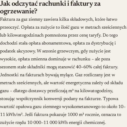
Jak odczytać rachunki i faktury za
ogrzewanie?
Faktura za gaz ziemny zawiera kilka składowych, które łatwo
przeoczyć. Opłata za zużycie to ilość gazu w metrach sześciennych
lub kilowatogodzinach pomnożona przez cenę taryfy. Do tego
dochodzi stała opłata abonamentowa, opłata za dystrybucję i
podatek akcyzowy. W sezonie grzewczym, gdy zużycie jest
wysokie, opłata zmienna dominuje w rachunku – ale poza
sezonem stałe składniki mogą stanowić 40–60% całej faktury.
Jednostki na fakturach bywają mylące. Gaz rozliczany jest w
metrach sześciennych, ale wartość energetyczna zależy od składu
gazu – dlatego dostawcy przeliczają m³ na kilowatogodziny,
stosując współczynnik konwersji podany na fakturze. Typowa
wartość opałowa gazu ziemnego wysokometanowego to około 10–
11 kWh/m³. Jeśli faktura pokazuje 1000 m³ rocznie, oznacza to
zużycie rzędu 10 000–11 000 kWh energii chemicznej.