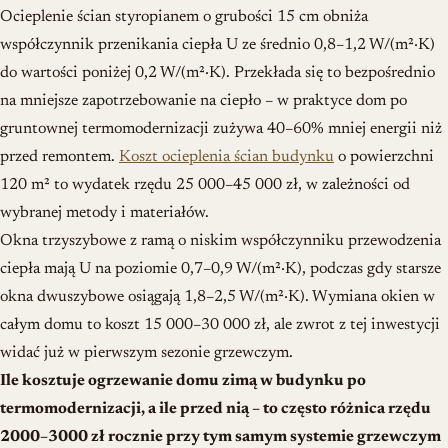
Ocieplenie ścian styropianem o grubości 15 cm obniża
współczynnik przenikania ciepła U ze średnio 0,8–1,2 W/(m²·K)
do wartości poniżej 0,2 W/(m²·K). Przekłada się to bezpośrednio
na mniejsze zapotrzebowanie na ciepło – w praktyce dom po
gruntownej termomodernizacji zużywa 40–60% mniej energii niż
przed remontem.
Koszt ocieplenia ścian budynku
o powierzchni
120 m² to wydatek rzędu 25 000–45 000 zł, w zależności od
wybranej metody i materiałów.
Okna trzyszybowe z ramą o niskim współczynniku przewodzenia
ciepła mają U na poziomie 0,7–0,9 W/(m²·K), podczas gdy starsze
okna dwuszybowe osiągają 1,8–2,5 W/(m²·K). Wymiana okien w
całym domu to koszt 15 000–30 000 zł, ale zwrot z tej inwestycji
widać już w pierwszym sezonie grzewczym.
Ile kosztuje ogrzewanie domu zimą w budynku po
termomodernizacji, a ile przed nią – to często różnica rzędu
2000–3000 zł rocznie przy tym samym systemie grzewczym