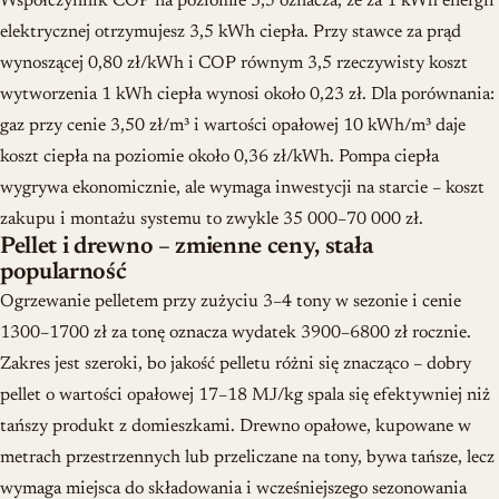
Współczynnik COP na poziomie 3,5 oznacza, że za 1 kWh energii
elektrycznej otrzymujesz 3,5 kWh ciepła. Przy stawce za prąd
wynoszącej 0,80 zł/kWh i COP równym 3,5 rzeczywisty koszt
wytworzenia 1 kWh ciepła wynosi około 0,23 zł. Dla porównania:
gaz przy cenie 3,50 zł/m³ i wartości opałowej 10 kWh/m³ daje
koszt ciepła na poziomie około 0,36 zł/kWh. Pompa ciepła
wygrywa ekonomicznie, ale wymaga inwestycji na starcie – koszt
zakupu i montażu systemu to zwykle 35 000–70 000 zł.
Pellet i drewno – zmienne ceny, stała
popularność
Ogrzewanie pelletem przy zużyciu 3–4 tony w sezonie i cenie
1300–1700 zł za tonę oznacza wydatek 3900–6800 zł rocznie.
Zakres jest szeroki, bo jakość pelletu różni się znacząco – dobry
pellet o wartości opałowej 17–18 MJ/kg spala się efektywniej niż
tańszy produkt z domieszkami. Drewno opałowe, kupowane w
metrach przestrzennych lub przeliczane na tony, bywa tańsze, lecz
wymaga miejsca do składowania i wcześniejszego sezonowania