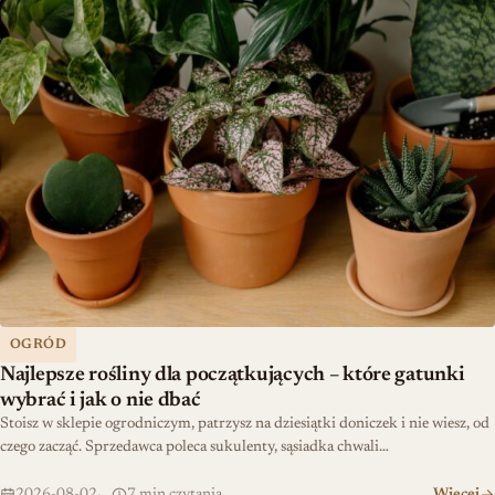
Najlepsze rośliny dla początkujących – które gatunki wybrać i jak 
OGRÓD
Najlepsze rośliny dla początkujących – które gatunki
wybrać i jak o nie dbać
Stoisz w sklepie ogrodniczym, patrzysz na dziesiątki doniczek i nie wiesz, od
czego zacząć. Sprzedawca poleca sukulenty, sąsiadka chwali…
2026-08-02
7 min czytania