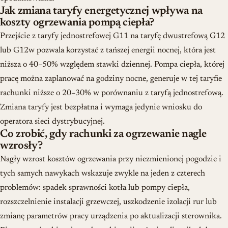
Jak zmiana taryfy energetycznej wpływa na
koszty ogrzewania pompą ciepła?
Przejście z taryfy jednostrefowej G11 na taryfę dwustrefową G12
lub G12w pozwala korzystać z tańszej energii nocnej, która jest
niższa o 40–50% względem stawki dziennej. Pompa ciepła, której
pracę można zaplanować na godziny nocne, generuje w tej taryfie
rachunki niższe o 20–30% w porównaniu z taryfą jednostrefową.
Zmiana taryfy jest bezpłatna i wymaga jedynie wniosku do
operatora sieci dystrybucyjnej.
Co zrobić, gdy rachunki za ogrzewanie nagle
wzrosły?
Nagły wzrost kosztów ogrzewania przy niezmienionej pogodzie i
tych samych nawykach wskazuje zwykle na jeden z czterech
problemów: spadek sprawności kotła lub pompy ciepła,
rozszczelnienie instalacji grzewczej, uszkodzenie izolacji rur lub
zmianę parametrów pracy urządzenia po aktualizacji sterownika.