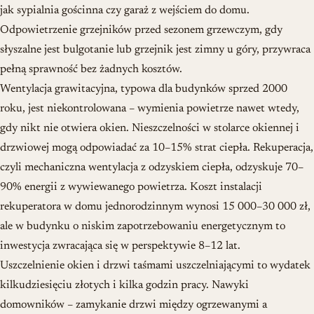
jak sypialnia gościnna czy garaż z wejściem do domu.
Odpowietrzenie grzejników przed sezonem grzewczym, gdy
słyszalne jest bulgotanie lub grzejnik jest zimny u góry, przywraca
pełną sprawność bez żadnych kosztów.
Wentylacja grawitacyjna, typowa dla budynków sprzed 2000
roku, jest niekontrolowana – wymienia powietrze nawet wtedy,
gdy nikt nie otwiera okien. Nieszczelności w stolarce okiennej i
drzwiowej mogą odpowiadać za 10–15% strat ciepła. Rekuperacja,
czyli mechaniczna wentylacja z odzyskiem ciepła, odzyskuje 70–
90% energii z wywiewanego powietrza. Koszt instalacji
rekuperatora w domu jednorodzinnym wynosi 15 000–30 000 zł,
ale w budynku o niskim zapotrzebowaniu energetycznym to
inwestycja zwracająca się w perspektywie 8–12 lat.
Uszczelnienie okien i drzwi taśmami uszczelniającymi to wydatek
kilkudziesięciu złotych i kilka godzin pracy. Nawyki
domowników – zamykanie drzwi między ogrzewanymi a