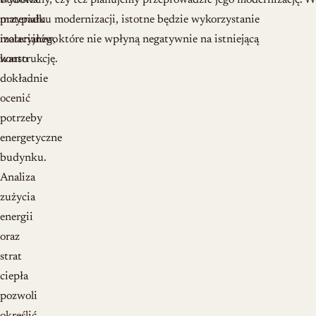
wyborze
budowany, czy też planujemy przeprowadzić jego modernizację. W
materiału
przypadku modernizacji, istotne będzie wykorzystanie
izolacyjnego
materiałów, które nie wpłyną negatywnie na istniejącą
warto
konstrukcję.
dokładnie
ocenić
potrzeby
energetyczne
budynku.
Analiza
zużycia
energii
oraz
strat
ciepła
pozwoli