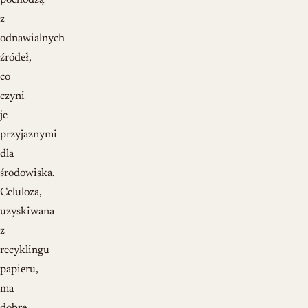
pochodzą
z
odnawialnych
źródeł,
co
czyni
je
przyjaznymi
dla
środowiska.
Celuloza,
uzyskiwana
z
recyklingu
papieru,
ma