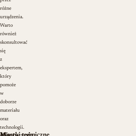
przez
różne
urządzenia.
Warto
również
skonsultować
się
z
ekspertem,
który
pomoże
w
doborze
materiału
oraz
technologii.
Mostki termiczne
Wyzwania