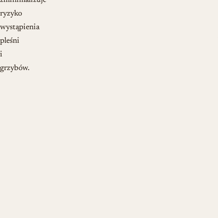
zminimalizuje
ryzyko
wystąpienia
pleśni
i
grzybów.