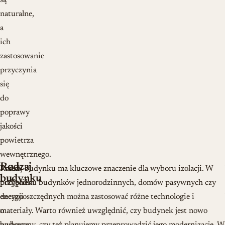
są
naturalne,
a
ich
zastosowanie
przyczynia
się
do
poprawy
jakości
powietrza
wewnętrznego.
Rodzaj
Przed
Rodzaj budynku ma kluczowe znaczenie dla wyboru izolacji. W
budynku
podjęciem
przypadku budynków jednorodzinnych, domów pasywnych czy
decyzji
energooszczędnych można zastosować różne technologie i
o
materiały. Warto również uwzględnić, czy budynek jest nowo