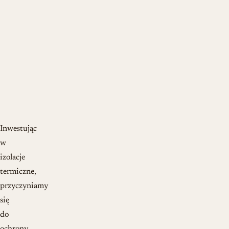
Inwestując
w
izolacje
termiczne,
przyczyniamy
się
do