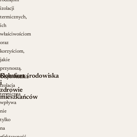
rodzajom
izolacji
termicznych,
ich
właściwościom
oraz
korzyściom,
jakie
przynoszą.
Komfort
Ochrona środowiska
Odpowiednia
i
izolacja
zdrowie
termiczna
mieszkańców
wpływa
nie
tylko
na