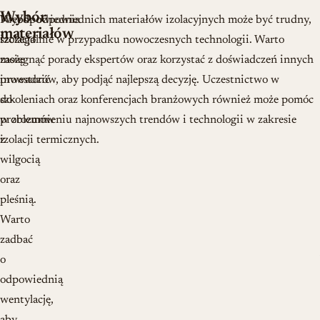
Wybór
Nieodpowiednia
Wybór odpowiednich materiałów izolacyjnych może być trudny,
materiałów
izolacja
szczególnie w przypadku nowoczesnych technologii. Warto
może
zasięgnąć porady ekspertów oraz korzystać z doświadczeń innych
prowadzić
inwestorów, aby podjąć najlepszą decyzję. Uczestnictwo w
do
szkoleniach oraz konferencjach branżowych również może pomóc
problemów
w zrozumieniu najnowszych trendów i technologii w zakresie
z
izolacji termicznych.
wilgocią
oraz
pleśnią.
Warto
zadbać
o
odpowiednią
wentylację,