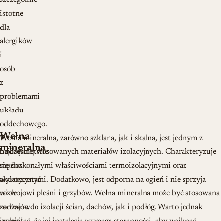
szczególnie
istotne
dla
alergików
i
osób
z
problemami
układu
oddechowego.
Wełna
W
Wełna mineralna, zarówno szklana, jak i skalna, jest jednym z
mineralna
budownictwie
najczęściej stosowanych materiałów izolacyjnych. Charakteryzuje
można
się doskonałymi właściwościami termoizolacyjnymi oraz
wykorzystać
akustycznymi. Dodatkowo, jest odporna na ogień i nie sprzyja
wiele
rozwojowi pleśni i grzybów. Wełna mineralna może być stosowana
rodzajów
zarówno do izolacji ścian, dachów, jak i podłóg. Warto jednak