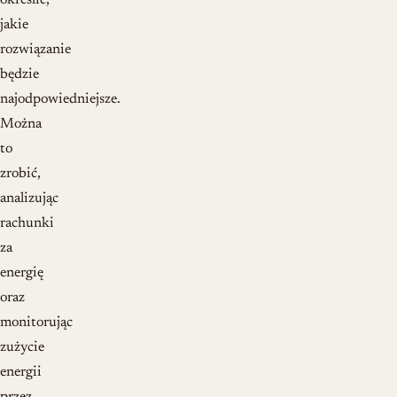
określić,
jakie
rozwiązanie
będzie
najodpowiedniejsze.
Można
to
zrobić,
analizując
rachunki
za
energię
oraz
monitorując
zużycie
energii