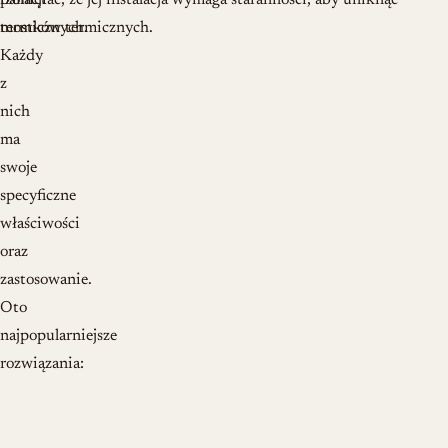
izolacji
pamiętać, że jej instalacja wymaga staranności, aby uniknąć
termicznych.
mostków termicznych.
Każdy
z
nich
ma
swoje
specyficzne
właściwości
oraz
zastosowanie.
Oto
najpopularniejsze
rozwiązania: