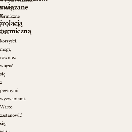
Choć
związane
izolacje
z
termiczne
izolacją
przynoszą
termiczną
wiele
korzyści,
mogą
również
wiązać
się
z
pewnymi
wyzwaniami.
Warto
zastanowić
się,