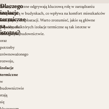
Dlaczego
W
Izolacje termiczne odgrywają kluczową rolę w zarządzaniu
izolacje
kontekście
temperaturą w budynkach, co wpływa na komfort mieszkańców
termiczne
rosnącej
oraz koszty eksploatacji. Warto zrozumieć, jakie są główne
są
świadomości
powody, dla których izolacje termiczne są tak istotne w
istotne?
ekologicznej
dzisiejszym budownictwie.
oraz
potrzeby
zrównoważonego
rozwoju,
izolacje
termiczne
w
budownictwie
stają
się