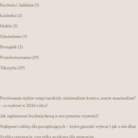
3 produkty
Kuchnia i Jadalnia
3
2 produkty
Łazienka
2
5 produktów
Meble
5
3 produkty
Oświetlenie
3
3 produkty
Porządek
3
29 produktów
Przechowywanie
29
29 produktów
Tekstylia
29
Porównanie stylów wnętrzarskich: minimalizm kontra „warm maximalism”
– co wybrać w 2026 roku?
Jak zaplanować kuchnię łatwą w utrzymaniu czystości?
Najlepsze rośliny dla początkujących – które gatunki wybrać i jak o nie dbać
Szybka renowacja: uszczelka wciskana dla amatorów