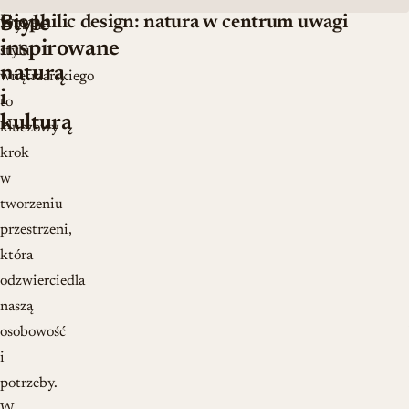
Biophilic design: natura w centrum uwagi
Style
Wybór
inspirowane
stylu
naturą
wnętrzarskiego
i
to
kulturą
kluczowy
krok
w
tworzeniu
przestrzeni,
która
odzwierciedla
naszą
osobowość
i
potrzeby.