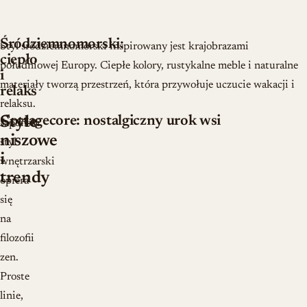
Śródziemnomorski:
Styl śródziemnomorski inspirowany jest krajobrazami
ciepło
południowej Europy. Ciepłe kolory, rustykalne meble i naturalne
i
materiały tworzą przestrzeń, która przywołuje uczucie wakacji i
relaks
relaksu.
Cottagecore: nostalgiczny urok wsi
Style
Japoński
niszowe
styl
i
wnętrzarski
trendy
opiera
się
na
filozofii
zen.
Proste
linie,