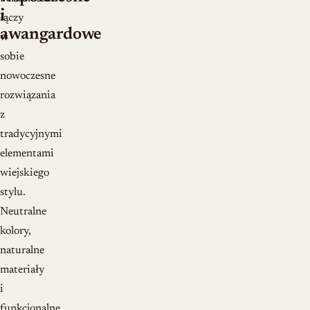
i
łączy
awangardowe
w
sobie
nowoczesne
rozwiązania
z
tradycyjnymi
elementami
wiejskiego
stylu.
Neutralne
kolory,
naturalne
materiały
i
funkcjonalne