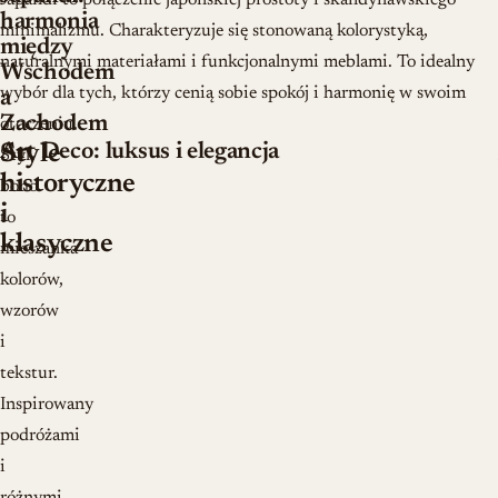
Japandi to połączenie japońskiej prostoty i skandynawskiego
harmonia
minimalizmu. Charakteryzuje się stonowaną kolorystyką,
między
naturalnymi materiałami i funkcjonalnymi meblami. To idealny
Wschodem
wybór dla tych, którzy cenią sobie spokój i harmonię w swoim
a
Zachodem
otoczeniu.
Art Deco: luksus i elegancja
Style
Styl
historyczne
boho
i
to
klasyczne
mieszanka
kolorów,
wzorów
i
tekstur.
Inspirowany
podróżami
i