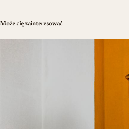
Może cię zainteresować
Porównanie stylów wnętrzarskich: minimalizm kontra „warm max