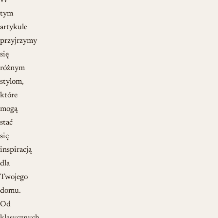
W
tym
artykule
przyjrzymy
się
różnym
stylom,
które
mogą
stać
się
inspiracją
dla
Twojego
domu.
Od