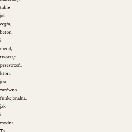
takie
jak
cegła,
beton
i
metal,
tworząc
przestrzeń,
która
jest
zarówno
funkcjonalna,
jak
i
modna.
To