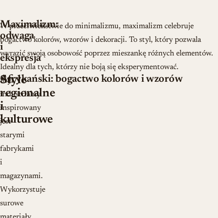
Maximalizm:
W przeciwieństwie do minimalizmu, maximalizm celebruje
odwaga
bogactwo kolorów, wzorów i dekoracji. To styl, który pozwala
i
wyrazić swoją osobowość poprzez mieszankę różnych elementów.
ekspresja
Idealny dla tych, którzy nie boją się eksperymentować.
Afrykański: bogactwo kolorów i wzorów
Style
Styl
regionalne
industrialny
i
inspirowany
kulturowe
jest
starymi
fabrykami
i
magazynami.
Wykorzystuje
surowe
materiały,