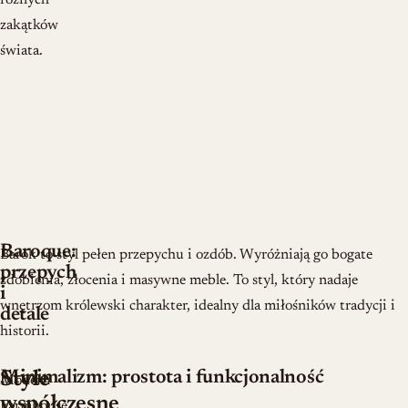
różnych
zakątków
świata.
Baroque:
Barok to styl pełen przepychu i ozdób. Wyróżniają go bogate
przepych
zdobienia, złocenia i masywne meble. To styl, który nadaje
i
wnętrzom królewski charakter, idealny dla miłośników tradycji i
detale
historii.
Minimalizm: prostota i funkcjonalność
Style
Modern
współczesne
Farmhouse