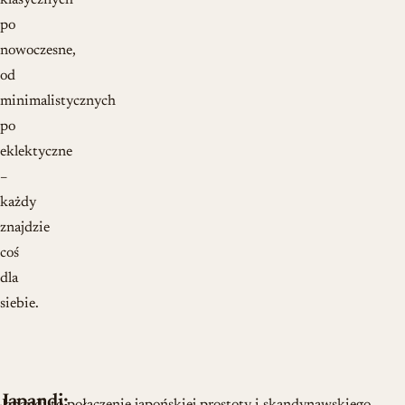
klasycznych
po
nowoczesne,
od
minimalistycznych
po
eklektyczne
–
każdy
znajdzie
coś
dla
siebie.
Japandi: