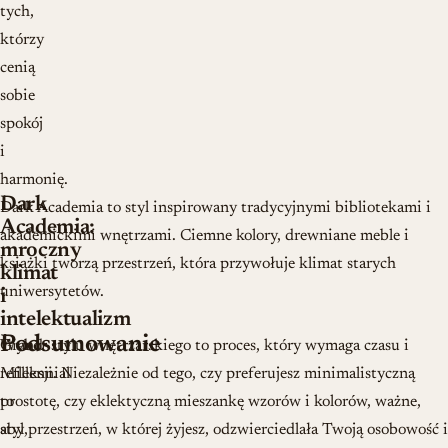
tych,
którzy
cenią
sobie
spokój
i
harmonię.
Dark
Dark Academia to styl inspirowany tradycyjnymi bibliotekami i
Academia:
akademickimi wnętrzami. Ciemne kolory, drewniane meble i
mroczny
książki tworzą przestrzeń, która przywołuje klimat starych
klimat
uniwersytetów.
i
intelektualizm
Podsumowanie
Grand
Wybór stylu wnętrzarskiego to proces, który wymaga czasu i
Millennial
refleksji. Niezależnie od tego, czy preferujesz minimalistyczną
to
prostotę, czy eklektyczną mieszankę wzorów i kolorów, ważne,
styl,
aby przestrzeń, w której żyjesz, odzwierciedlała Twoją osobowość i