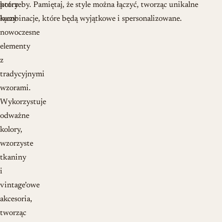
który
potrzeby. Pamiętaj, że style można łączyć, tworząc unikalne
łączy
kombinacje, które będą wyjątkowe i spersonalizowane.
nowoczesne
elementy
z
tradycyjnymi
wzorami.
Wykorzystuje
odważne
kolory,
wzorzyste
tkaniny
i
vintage’owe
akcesoria,
tworząc