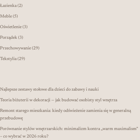
2 produkty
Łazienka
2
5 produktów
Meble
5
3 produkty
Oświetlenie
3
3 produkty
Porządek
3
29 produktów
Przechowywanie
29
29 produktów
Tekstylia
29
Najlepsze zestawy stołowe dla dzieci do zabawy i nauki
Teoria biżuterii w dekoracji — jak budować osobisty styl wnętrza
Remont starego mieszkania: kiedy odświeżenie zamienia się w generalną
przebudowę
Porównanie stylów wnętrzarskich: minimalizm kontra „warm maximalism”
– co wybrać w 2026 roku?