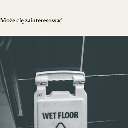
Może cię zainteresować
Czyszczenie fug między płytkami – domowe sposoby