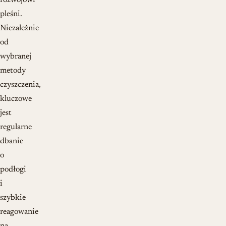
rozwojowi
pleśni.
Niezależnie
od
wybranej
metody
czyszczenia,
kluczowe
jest
regularne
dbanie
o
podłogi
i
szybkie
reagowanie