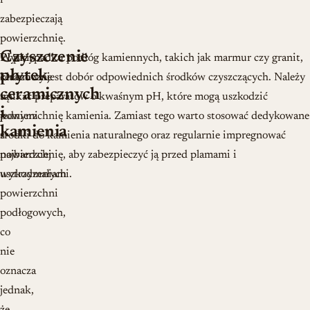
i
zabezpieczają
powierzchnię.
Czyszczenie
Płytki
W przypadku podłóg kamiennych, takich jak marmur czy granit,
płytek
ceramiczne
kluczowy jest dobór odpowiednich środków czyszczących. Należy
ceramicznych
są
unikać preparatów o kwaśnym pH, które mogą uszkodzić
i
jednymi
powierzchnię kamienia. Zamiast tego warto stosować dedykowane
kamienia
z
środki do kamienia naturalnego oraz regularnie impregnować
najbardziej
powierzchnię, aby zabezpieczyć ją przed plamami i
wytrzymałych
uszkodzeniami.
powierzchni
podłogowych,
co
nie
oznacza
jednak,