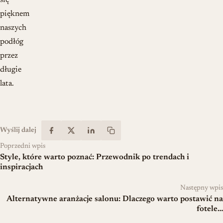
się
pięknem
naszych
podłóg
przez
długie
lata.
Wyślij dalej
Poprzedni wpis
Style, które warto poznać: Przewodnik po trendach i
inspiracjach
Następny wpis
Alternatywne aranżacje salonu: Dlaczego warto postawić na
fotele…