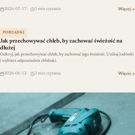
2026-07-17
3 min czytania
Więcej
Jak przechowywać chleb, by zachować świeżość na dłużej
PORZĄDKI
Jak przechowywać chleb, by zachować świeżość na
dłużej
Odkryj, jak przechowywać chleb, by zachować jego świeżość. Unikaj lodówki
i wybierz odpowiednie chlebaki.
2026-06-12
3 min czytania
Więcej
Najlepsza wiertarka 2026 – jak wybrać model dopasowany do twoi