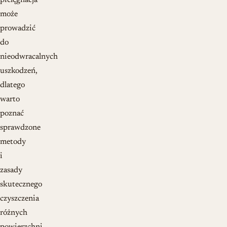
pielęgnacja
może
prowadzić
do
nieodwracalnych
uszkodzeń,
dlatego
warto
poznać
sprawdzone
metody
i
zasady
skutecznego
czyszczenia
różnych