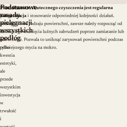
Podstawowe
Prawidłowa
Fundamentem skutecznego czyszczenia jest regularna
zasady
pielęgnacja
konserwacja
i stosowanie odpowiedniej kolejności działań.
pielęgnacji
podłóg
Niezależnie od rodzaju powierzchni, zawsze należy rozpocząć od
wszystkich
to
dokładnego usunięcia luźnych zabrudzeń poprzez zamiatanie lub
podłóg
nie
odkurzanie. Pozwala to uniknąć zarysowań powierzchni podczas
tylko
późniejszego mycia na mokro.
kwestia
estetyki,
ale
przede
wszystkim
inwestycja
w
trwałość
i