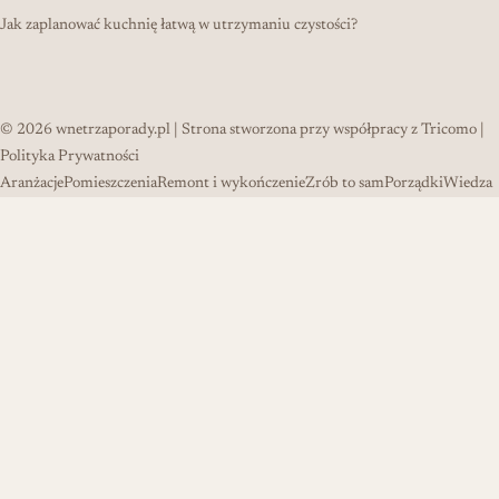
Jak zaplanować kuchnię łatwą w utrzymaniu czystości?
© 2026
wnetrzaporady.pl
| Strona stworzona przy współpracy z
Tricomo
|
Polityka Prywatności
Aranżacje
Pomieszczenia
Remont i wykończenie
Zrób to sam
Porządki
Wiedza