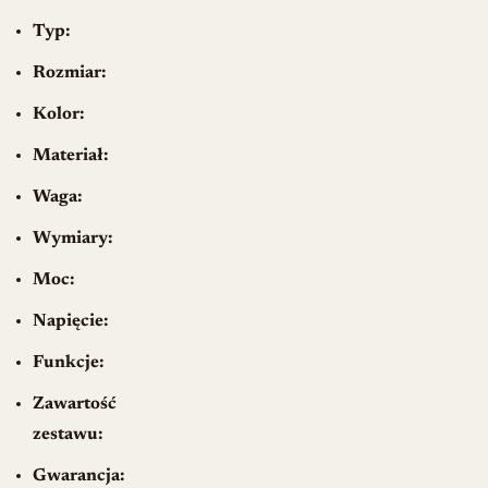
Typ:
Rozmiar:
Kolor:
Materiał:
Waga:
Wymiary:
Moc:
Napięcie:
Funkcje:
Zawartość
zestawu:
Gwarancja: