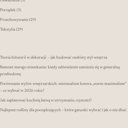
3 produkty
Oświetlenie
3
3 produkty
Porządek
3
29 produktów
Przechowywanie
29
29 produktów
Tekstylia
29
Teoria biżuterii w dekoracji — jak budować osobisty styl wnętrza
Remont starego mieszkania: kiedy odświeżenie zamienia się w generalną
przebudowę
Porównanie stylów wnętrzarskich: minimalizm kontra „warm maximalism”
– co wybrać w 2026 roku?
Jak zaplanować kuchnię łatwą w utrzymaniu czystości?
Najlepsze rośliny dla początkujących – które gatunki wybrać i jak o nie dbać