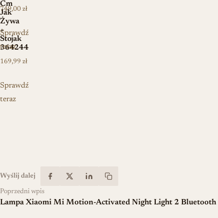
Cm
749,00
zł
Jak
Żywa
+
Sprawdź
Stojak
teraz
364244
169,99
zł
Sprawdź
teraz
Wyślij dalej
Poprzedni wpis
Lampa Xiaomi Mi Motion-Activated Night Light 2 Bluetooth