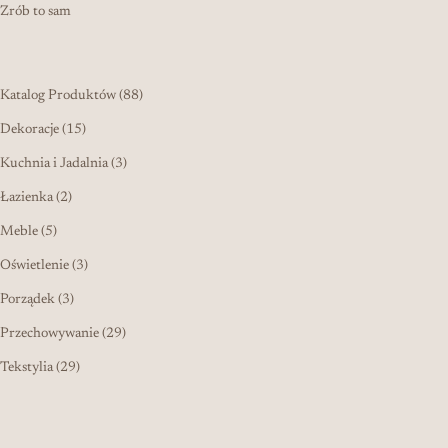
Zrób to sam
88 produktów
Katalog Produktów
88
15 produktów
Dekoracje
15
3 produkty
Kuchnia i Jadalnia
3
2 produkty
Łazienka
2
5 produktów
Meble
5
3 produkty
Oświetlenie
3
3 produkty
Porządek
3
29 produktów
Przechowywanie
29
29 produktów
Tekstylia
29