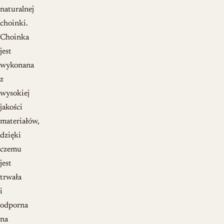
naturalnej
choinki.
Choinka
jest
wykonana
z
wysokiej
jakości
materiałów,
dzięki
czemu
jest
trwała
i
odporna
na