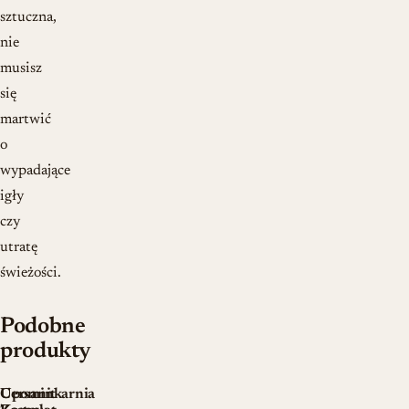
sztuczna,
nie
musisz
się
martwić
o
wypadające
igły
czy
utratę
świeżości.
Podobne
produkty
Cersanit
Upominkarnia