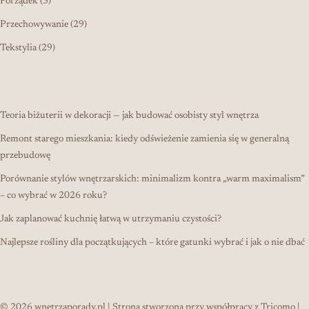
3 produkty
Porządek
3
29 produktów
Przechowywanie
29
29 produktów
Tekstylia
29
Teoria biżuterii w dekoracji — jak budować osobisty styl wnętrza
Remont starego mieszkania: kiedy odświeżenie zamienia się w generalną
przebudowę
Porównanie stylów wnętrzarskich: minimalizm kontra „warm maximalism”
– co wybrać w 2026 roku?
Jak zaplanować kuchnię łatwą w utrzymaniu czystości?
Najlepsze rośliny dla początkujących – które gatunki wybrać i jak o nie dbać
© 2026
wnetrzaporady.pl
| Strona stworzona przy współpracy z
Tricomo
|