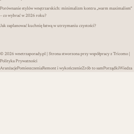
Porównanie stylów wnętrzarskich: minimalizm kontra „warm maximalism”
– co wybrać w 2026 roku?
Jak zaplanować kuchnię łatwą w utrzymaniu czystości?
© 2026
wnetrzaporady.pl
| Strona stworzona przy współpracy z
Tricomo
|
Polityka Prywatności
Aranżacje
Pomieszczenia
Remont i wykończenie
Zrób to sam
Porządki
Wiedza