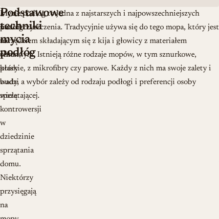
Podstawowe
Mycie
Mycie podłóg to jedna z najstarszych i najpowszechniejszych
techniki
podłóg
metod czyszczenia. Tradycyjnie używa się do tego mopa, który jest
mycia
to
narzędziem składającym się z kija i głowicy z materiałem
podłóg
temat,
chłonnym. Istnieją różne rodzaje mopów, w tym sznurkowe,
który
płaskie, z mikrofibry czy parowe. Każdy z nich ma swoje zalety i
budzi
wady, a wybór zależy od rodzaju podłogi i preferencji osoby
wiele
sprzątającej.
kontrowersji
w
dziedzinie
sprzątania
domu.
Niektórzy
przysięgają
na