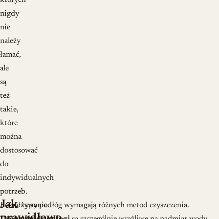
których
nigdy
nie
należy
łamać,
ale
są
też
takie,
które
można
dostosować
do
indywidualnych
potrzeb.
Jak
Różne typy podłóg wymagają różnych metod czyszczenia.
Używanie
prawidłowo