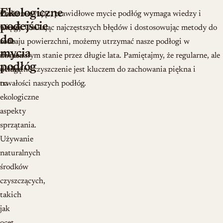
Ekologiczne
Coraz
Podsumowując, prawidłowe mycie podłóg wymaga wiedzy i
podejście
więcej
uwagi. Unikając najczęstszych błędów i dostosowując metody do
do
osób
rodzaju powierzchni, możemy utrzymać nasze podłogi w
mycia
zwraca
doskonałym stanie przez długie lata. Pamiętajmy, że regularne, ale
podłóg
uwagę
delikatne czyszczenie jest kluczem do zachowania piękna i
na
trwałości naszych podłóg.
ekologiczne
aspekty
sprzątania.
Używanie
naturalnych
środków
czyszczących,
takich
jak