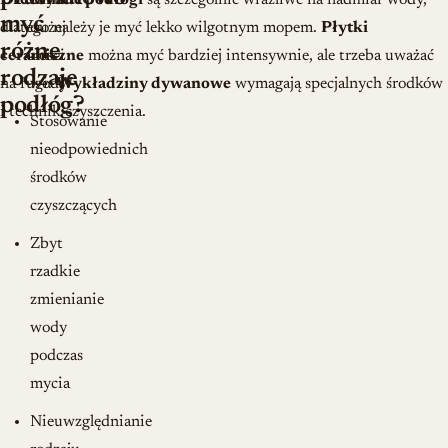
Drewniane podłogi
zbyt
są szczególnie wrażliwe na nadmiar wody,
myć
dlatego należy je myć lekko wilgotnym mopem.
dużej
Płytki
różne
ceramiczne
ilości
można myć bardziej intensywnie, ale trzeba uważać
rodzaje
na fugi.
wody
Wykładziny dywanowe
wymagają specjalnych środków
podłóg?
i technik czyszczenia.
Stosowanie
nieodpowiednich
środków
czyszczących
Zbyt
rzadkie
zmienianie
wody
podczas
mycia
Nieuwzględnianie