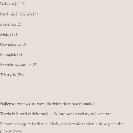
15 produktów
Dekoracje
15
3 produkty
Kuchnia i Jadalnia
3
2 produkty
Łazienka
2
5 produktów
Meble
5
3 produkty
Oświetlenie
3
3 produkty
Porządek
3
29 produktów
Przechowywanie
29
29 produktów
Tekstylia
29
Najlepsze zestawy stołowe dla dzieci do zabawy i nauki
Teoria biżuterii w dekoracji — jak budować osobisty styl wnętrza
Remont starego mieszkania: kiedy odświeżenie zamienia się w generalną
przebudowę