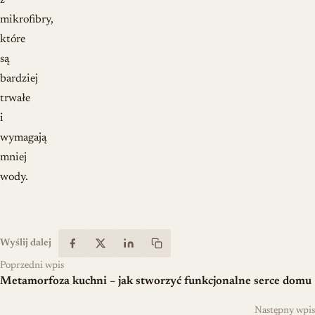
z
mikrofibry,
które
są
bardziej
trwałe
i
wymagają
mniej
wody.
Wyślij dalej
Poprzedni wpis
Metamorfoza kuchni – jak stworzyć funkcjonalne serce domu
Następny wpis