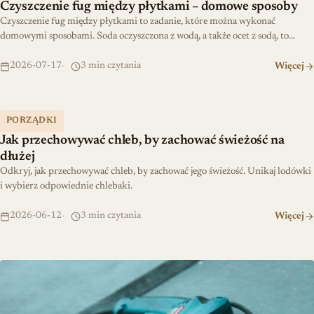
Czyszczenie fug między płytkami – domowe sposoby
Czyszczenie fug między płytkami to zadanie, które można wykonać
domowymi sposobami. Soda oczyszczona z wodą, a także ocet z sodą, to…
2026-07-17
3 min czytania
Więcej
Jak przechowywać chleb, by zachować świeżość na dłużej
PORZĄDKI
Jak przechowywać chleb, by zachować świeżość na
dłużej
Odkryj, jak przechowywać chleb, by zachować jego świeżość. Unikaj lodówki
i wybierz odpowiednie chlebaki.
2026-06-12
3 min czytania
Więcej
Najlepsza wiertarka 2026 – jak wybrać model dopasowany do twoi