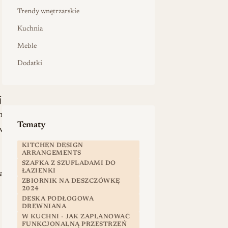
Trendy wnętrzarskie
Kuchnia
Meble
Dodatki
j
nych
Tematy
w,
KITCHEN DESIGN
ARRANGEMENTS
SZAFKA Z SZUFLADAMI DO
ŁAZIENKI
ać
ZBIORNIK NA DESZCZÓWKĘ
2024
DESKA PODŁOGOWA
DREWNIANA
W KUCHNI - JAK ZAPLANOWAĆ
FUNKCJONALNĄ PRZESTRZEŃ