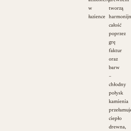
drewnem
tworzą
harmonij
całość
poprzez
grę
faktur
oraz
barw
–
chłodny
połysk
kamienia
przełamuj
ciepło
drewna,