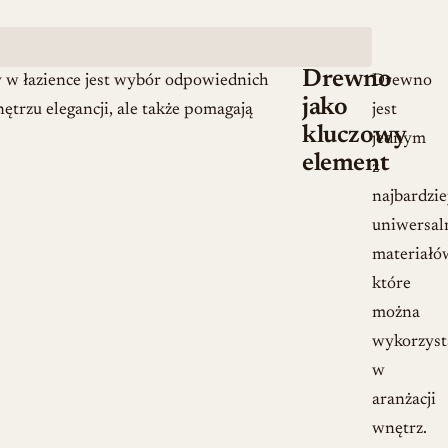
Drewno
 w łazience jest wybór odpowiednich
Drewno
jako
ętrzu elegancji, ale także pomagają
jest
kluczowy
jednym
element
z
najbardzie
uniwersal
materiałó
które
można
wykorzyst
w
aranżacji
wnętrz.