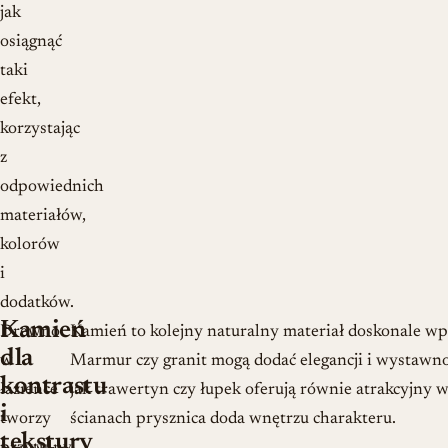
jak
osiągnąć
taki
efekt,
korzystając
z
odpowiednich
materiałów,
kolorów
i
dodatków.
Kamień
Drewno
Kamień to kolejny naturalny materiał doskonale wpis
dla
w
Marmur czy granit mogą dodać elegancji i wystawno
kontrastu
łazience
jak trawertyn czy łupek oferują równie atrakcyjny w
i
tworzy
ścianach prysznica doda wnętrzu charakteru.
tekstury