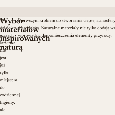
Wybór
W
Pierwszym krokiem do stworzenia ciepłej atmosfery
dzisiejszych
materiałów. Naturalne materiały nie tylko dodają wn
materiałów
czasach
wprowadzić do pomieszczenia elementy przyrody.
inspirowanych
łazienka
naturą
nie
jest
już
tylko
miejscem
do
codziennej
higieny,
ale