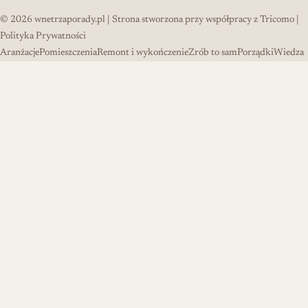
© 2026
wnetrzaporady.pl
| Strona stworzona przy współpracy z
Tricomo
|
Polityka Prywatności
Aranżacje
Pomieszczenia
Remont i wykończenie
Zrób to sam
Porządki
Wiedza