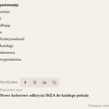
przestrzeni.
zachowując
umiar
i
dbając
o
funkcjonalność
każdego
elementu
wyposażenia.
Wyślij dalej
Poprzedni wpis
Nowe kolorowe odkrycia IKEA do każdego pokoju
Następny wpis