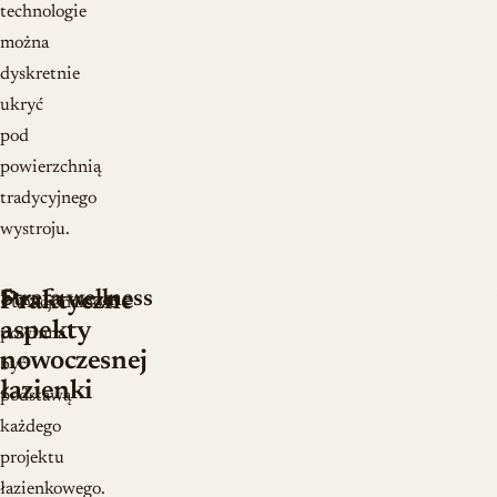
technologie
można
dyskretnie
ukryć
pod
powierzchnią
tradycyjnego
wystroju.
Strefa wellness
Praktyczne
Funkcjonalność
aspekty
powinna
nowoczesnej
być
łazienki
podstawą
każdego
projektu
łazienkowego.