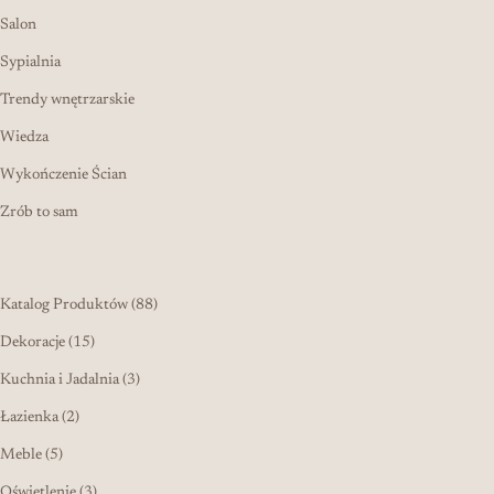
Salon
Sypialnia
Trendy wnętrzarskie
Wiedza
Wykończenie Ścian
Zrób to sam
88 produktów
Katalog Produktów
88
15 produktów
Dekoracje
15
3 produkty
Kuchnia i Jadalnia
3
2 produkty
Łazienka
2
5 produktów
Meble
5
3 produkty
Oświetlenie
3