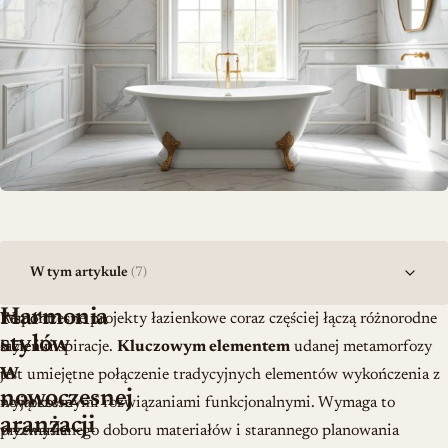
W tym artykule
(7)
Harmonia
Remont
Współczesne projekty łazienkowe coraz częściej łączą różnorodne
stylów
łazienki
style i inspiracje.
Kluczowym elementem
udanej metamorfozy
w
to
jest umiejętne połączenie tradycyjnych elementów wykończenia z
nowoczesnej
wyjątkowe
nowoczesnymi rozwiązaniami funkcjonalnymi. Wymaga to
aranżacji
wyzwanie
przemyślanego doboru materiałów i starannego planowania