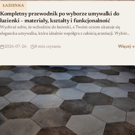
ŁAZIENKA
Kompletny przewodnik po wyborze umywalki do
łazienki – materiały, kształty i funkcjonalność
Wyobraź sobie, że wchodzisz do łazienki, a Twoim oczom ukazuje się
elegancka umywalka, która idealnie współgra z całością aranżacji. Wybór…
2026-07-26
8 min czytania
Więcej
Podłogi bez fug: nowoczesne rozwiązania do wnętrz