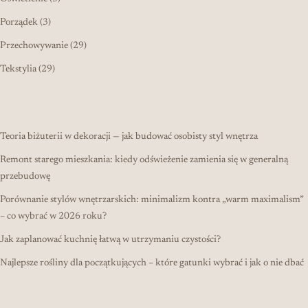
3 produkty
Porządek
3
29 produktów
Przechowywanie
29
29 produktów
Tekstylia
29
Teoria biżuterii w dekoracji — jak budować osobisty styl wnętrza
Remont starego mieszkania: kiedy odświeżenie zamienia się w generalną
przebudowę
Porównanie stylów wnętrzarskich: minimalizm kontra „warm maximalism”
– co wybrać w 2026 roku?
Jak zaplanować kuchnię łatwą w utrzymaniu czystości?
Najlepsze rośliny dla początkujących – które gatunki wybrać i jak o nie dbać