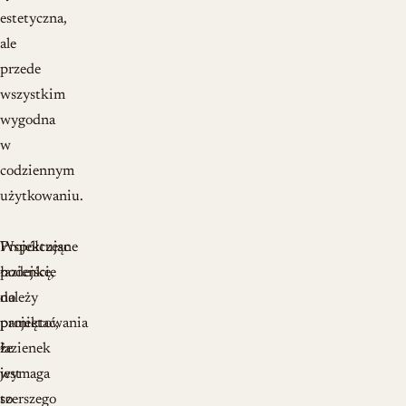
estetyczna,
ale
przede
wszystkim
wygodna
w
codziennym
użytkowaniu.
Współczesne
Projektując
podejście
łazienkę,
do
należy
projektowania
pamiętać,
łazienek
że
wymaga
jest
szerszego
to