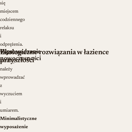
się
miejscem
codziennego
relaksu
i
odprężenia.
Wprowadzanie
Ekologiczne rozwiązania w łazience
Współczesne
nowoczesności
przyszłości
akcenty
należy
wprowadzać
z
wyczuciem
i
umiarem.
Minimalistyczne
wyposażenie