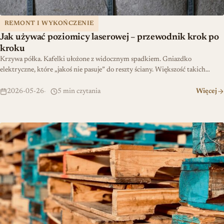
REMONT I WYKOŃCZENIE
Jak używać poziomicy laserowej – przewodnik krok po
kroku
Krzywa półka. Kafelki ułożone z widocznym spadkiem. Gniazdko
elektryczne, które „jakoś nie pasuje” do reszty ściany. Większość takich…
2026-05-26
5 min czytania
Więcej
Meble z palet DIY – od projektu po realizację