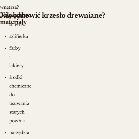
wnętrza?
Niezbędne
Jak odnowić krzesło drewniane?
papier
materiały
ścierny
szlifierka
farby
i
lakiery
środki
chemiczne
do
usuwania
starych
powłok
narzędzia