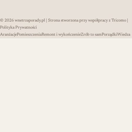
© 2026
wnetrzaporady.pl
| Strona stworzona przy współpracy z
Tricomo
|
Polityka Prywatności
Aranżacje
Pomieszczenia
Remont i wykończenie
Zrób to sam
Porządki
Wiedza