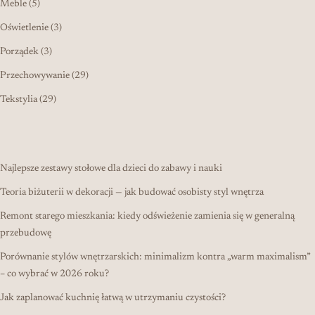
5 produktów
Meble
5
3 produkty
Oświetlenie
3
3 produkty
Porządek
3
29 produktów
Przechowywanie
29
29 produktów
Tekstylia
29
Najlepsze zestawy stołowe dla dzieci do zabawy i nauki
Teoria biżuterii w dekoracji — jak budować osobisty styl wnętrza
Remont starego mieszkania: kiedy odświeżenie zamienia się w generalną
przebudowę
Porównanie stylów wnętrzarskich: minimalizm kontra „warm maximalism”
– co wybrać w 2026 roku?
Jak zaplanować kuchnię łatwą w utrzymaniu czystości?