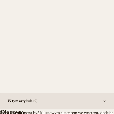
W tym artykule
(9)
Dlaczego
Stare
Stare krzesła mogą być kluczowym akcentem we wnętrzu, dodając