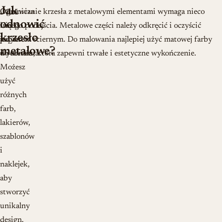
Jak
Ogranicza
Odnawianie krzesła z metalowymi elementami wymaga nieco
odnowić
Cię
innego podejścia. Metalowe części należy odkręcić i oczyścić
krzesło
jedynie
papierem ściernym. Do malowania najlepiej użyć matowej farby
metalowe?
wyobraźnia.
do metalu, która zapewni trwałe i estetyczne wykończenie.
Możesz
użyć
różnych
farb,
lakierów,
szablonów
i
naklejek,
aby
stworzyć
unikalny
design.