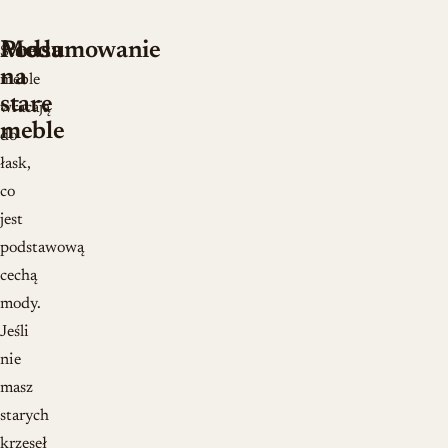
Moda
Podsumowanie
Stare
na
meble
stare
wracają
meble
do
łask,
co
jest
podstawową
cechą
mody.
Jeśli
nie
masz
starych
krzeseł