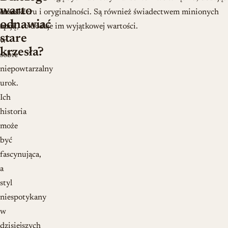
warto
krzesła
charakteru i oryginalności. Są również świadectwem minionych
odnawiać
mają
epok, co dodaje im wyjątkowej wartości.
stare
w
krzesła?
sobie
niepowtarzalny
urok.
Ich
historia
może
być
fascynująca,
a
styl
niespotykany
w
dzisiejszych