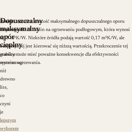
Dopuszczalny
Panele
Istnieje umowna wartość maksymalnego dopuszczalnego oporu
maksymalny
laminowane
cieplnego dla okładzin na ogrzewaniu podłogowym, która wynosi
opór
są
0,15 m²K/W. Niektóre źródła podają wartość 0,17 m²K/W, ale
cieplny
bardziej
bezpieczniej jest kierować się niższą wartością. Przekroczenie tej
stabilne
granicy może mieć poważne konsekwencje dla efektywności
wymiarowo
systemu ogrzewania.
niż
drewno
lite,
co
czyni
je
lepszym
wyborem