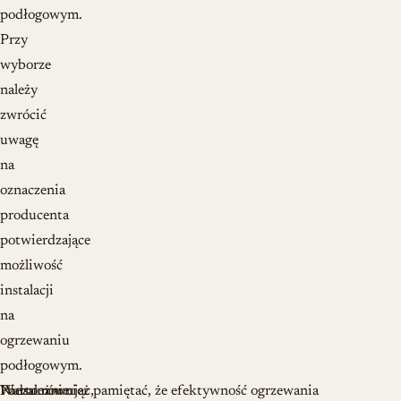
podłogowym.
Przy
wyborze
należy
zwrócić
uwagę
na
oznaczenia
producenta
potwierdzające
możliwość
instalacji
na
ogrzewaniu
podłogowym.
Podsumowując,
Niezależnie
Warto również pamiętać, że efektywność ogrzewania