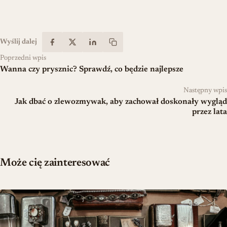
Wyślij dalej
Poprzedni wpis
Wanna czy prysznic? Sprawdź, co będzie najlepsze
Następny wpis
Jak dbać o zlewozmywak, aby zachował doskonały wygląd
przez lata
Może cię zainteresować
Teoria biżuterii w dekoracji — jak budować osobisty styl wnętrza