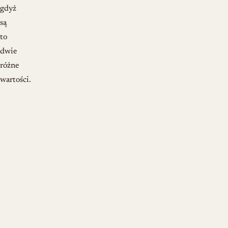
gdyż
są
to
dwie
różne
wartości.