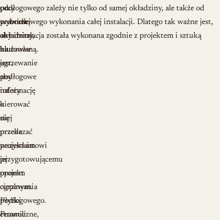
przy
od
podłogowego zależy nie tylko od samej okładziny, ale także od
wyborze
wybranej
prawidłowego wykonania całej instalacji. Dlatego tak ważne jest,
okładziny
okładziny,
aby instalacja została wykonana zgodnie z projektem i sztuką
na
kluczowe
budowlaną.
ogrzewanie
jest,
podłogowe
aby
należy
informację
kierować
o
się
niej
przede
przekazać
wszystkim
projektantowi
jej
przygotowującemu
oporem
projekt
cieplnym.
ogrzewania
Płytki
podłogowego.
ceramiczne,
Pozwoli