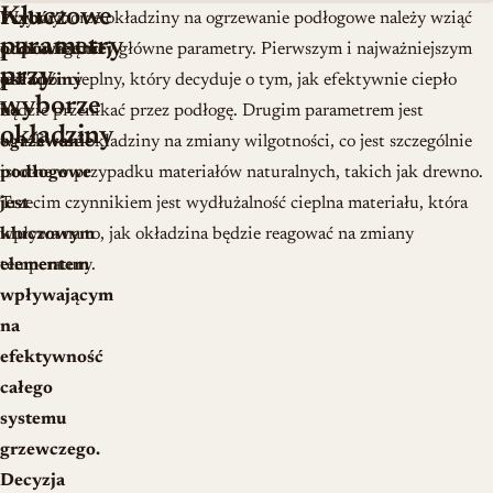
Kluczowe
Wybór
Przy wyborze okładziny na ogrzewanie podłogowe należy wziąć
parametry
odpowiedniej
pod uwagę trzy główne parametry. Pierwszym i najważniejszym
przy
okładziny
jest opór cieplny, który decyduje o tym, jak efektywnie ciepło
wyborze
na
będzie przenikać przez podłogę. Drugim parametrem jest
okładziny
ogrzewanie
wrażliwość okładziny na zmiany wilgotności, co jest szczególnie
podłogowe
istotne w przypadku materiałów naturalnych, takich jak drewno.
jest
Trzecim czynnikiem jest wydłużalność cieplna materiału, która
kluczowym
wpływa na to, jak okładzina będzie reagować na zmiany
elementem
temperatury.
wpływającym
na
efektywność
całego
systemu
grzewczego.
Decyzja