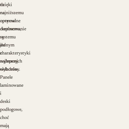
dzięki
to
najniższemu
na
oporowi
optymalne
cieplnemu,
dostosowanie
są
systemu
jednym
do
z
charakterystyki
najlepszych
wybranej
wyborów.
okładziny.
Panele
laminowane
i
deski
podłogowe,
choć
mają