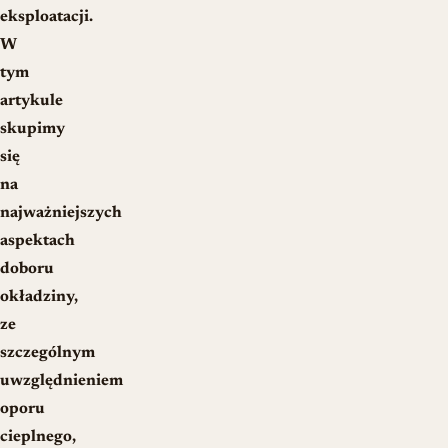
eksploatacji.
W
tym
artykule
skupimy
się
na
najważniejszych
aspektach
doboru
okładziny,
ze
szczególnym
uwzględnieniem
oporu
cieplnego,