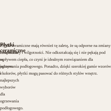
Płytki
Płytki
Płytki ceramiczne mają również tę zaletę, że są odporne na zmiany
ceramiczne
ceramiczne
temperatury i wilgotności. Nie odkształcają się i nie pękają pod
są
wpływem ciepła, co czyni je idealnym rozwiązaniem dla
jednym
ogrzewania podłogowego. Ponadto, dzięki szerokiej gamie wzorów
z
i kolorów, płytki mogą pasować do różnych stylów wnętrz.
najlepszych
wyborów
dla
ogrzewania
podłogowego.