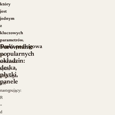
który
jest
jednym
z
kluczowych
parametrów.
Deska podłogowa
Porównanie
Wzór
popularnych
na
okładzin:
obliczenie
deska,
oporu
płytki,
cieplnego
panele
jest
następujący:
R
=
d