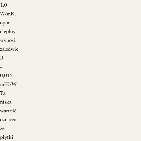
1,0
W/mK,
opór
cieplny
wynosi
zaledwie
R
=
0,015
m²K/W.
Ta
niska
wartość
oznacza,
że
płytki