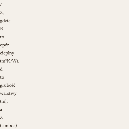
/
λ,
gdzie
R
to
opór
cieplny
(m²K/W),
d
to
grubość
warstwy
(m),
a
λ
(lambda)