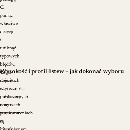
Ci
podjąć
właściwe
decyzje
i
uniknąć
typowych
błędów.
Wysokość i profil listew – jak dokonać wyboru
Coraz
W
częściej
obiektach
w
użyteczności
nowoczesnych
publicznej
wnętrzach
oraz
stosowane
pomieszczeniach
są
o
również
intensywnym