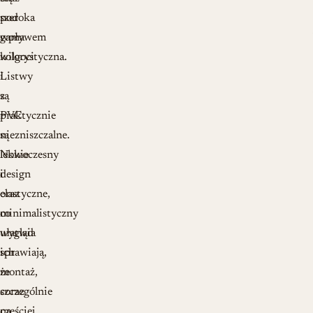
szeroka
pod
gama
wpływem
kolorystyczna.
wilgoci
Listwy
i
z
są
PVC
praktycznie
są
niezniszczalne.
lekkie
Nowoczesny
i
design
elastyczne,
oraz
co
minimalistyczny
ułatwia
wygląd
ich
sprawiają,
montaż,
że
szczególnie
coraz
na
częściej