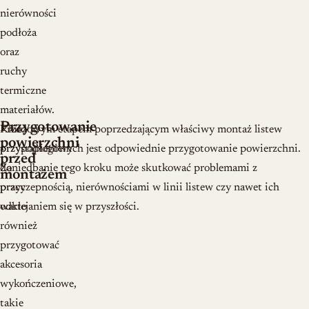
nierówności
podłoża
oraz
ruchy
termiczne
materiałów.
Przygotowanie
Przed
Kluczowym etapem poprzedzającym właściwy montaż listew
powierzchni
przystąpieniem
przypodłogowych jest odpowiednie przygotowanie powierzchni.
przed
do
Zaniedbanie tego kroku może skutkować problemami z
montażem
pracy
przyczepnością, nierównościami w linii listew czy nawet ich
warto
odklejaniem się w przyszłości.
również
przygotować
akcesoria
wykończeniowe,
takie