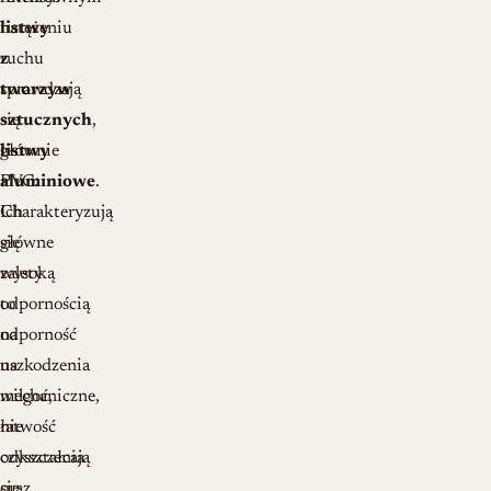
listwy
natężeniu
z
ruchu
tworzyw
sprawdzają
sztucznych
się
,
głównie
listwy
PVC.
aluminiowe
.
Ich
Charakteryzują
główne
się
zalety
wysoką
to
odpornością
odporność
na
na
uszkodzenia
wilgoć,
mechaniczne,
łatwość
nie
czyszczenia
odkształcają
oraz
się