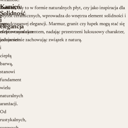
witalność.
Kamień:
Drewno,
Kamień, czy to w formie naturalnych płyt, czy jako inspiracja dla
Solidność
z
płytek ceramicznych, wprowadza do wnętrza element solidności i
i
jego
ponadczasowej elegancji. Marmur, granit czy łupek mogą stać się
elegancja
niepowtarzalnym
efektownym akcentem, nadając przestrzeni luksusowy charakter,
usłojeniem
jednocześnie zachowując związek z naturą.
i
ciepłą
barwą,
stanowi
fundament
wielu
naturalnych
aranżacji.
Od
rustykalnych,