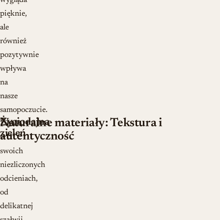
wygląda
pięknie,
ale
również
pozytywnie
wpływa
na
nasze
samopoczucie.
Życiodajna
Naturalne materiały: Tekstura i
Zieleń,
zieleń
autentyczność
w
swoich
niezliczonych
odcieniach,
od
delikatnej