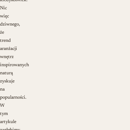
kiedykolwiek.
Nic
więc
dziwnego,
że
trend
aranżacji
wnętrz
inspirowanych
naturą
zyskuje
na
popularności.
W
tym
artykule