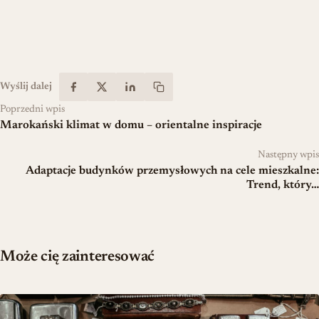
Wyślij dalej
Poprzedni wpis
Marokański klimat w domu – orientalne inspiracje
Następny wpis
Adaptacje budynków przemysłowych na cele mieszkalne:
Trend, który…
Może cię zainteresować
Teoria biżuterii w dekoracji — jak budować osobisty styl wnętrza