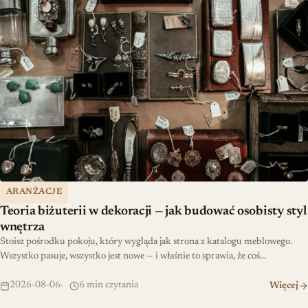
ARANŻACJE
Teoria biżuterii w dekoracji — jak budować osobisty styl
wnętrza
Stoisz pośrodku pokoju, który wygląda jak strona z katalogu meblowego.
Wszystko pasuje, wszystko jest nowe — i właśnie to sprawia, że coś…
2026-08-06
6 min czytania
Więcej