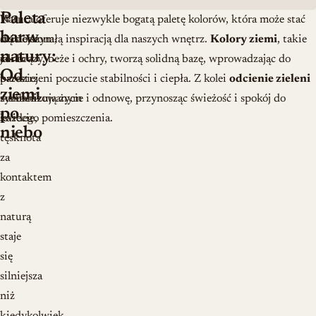
Paleta
W
Natura oferuje niezwykle bogatą paletę kolorów, która może stać
barw
dzisiejszym,
się doskonałą inspiracją dla naszych wnętrz.
Kolory ziemi
, takie
natury:
coraz
jak brązy, beże i ochry, tworzą solidną bazę, wprowadzając do
Od
bardziej
przestrzeni poczucie stabilności i ciepła. Z kolei
odcienie zieleni
ziemi
zurbanizowanym
symbolizują życie i odnowę, przynosząc świeżość i spokój do
po
świecie,
każdego pomieszczenia.
niebo
tęsknota
za
kontaktem
z
naturą
staje
się
silniejsza
niż