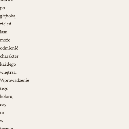
szałwii
po
głęboką
zieleń
lasu,
może
odmienić
charakter
każdego
wnętrza.
Wprowadzenie
tego
koloru,
czy
to
w