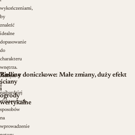
i
wykończeniami,
by
znaleźć
idealne
dopasowanie
do
charakteru
wnętrza.
Zielone
Rośliny doniczkowe: Małe zmiany, duży efekt
Jednym
ściany
z
i
najbardziej
ogrody
efektownych
wertykalne
sposobów
na
wprowadzenie