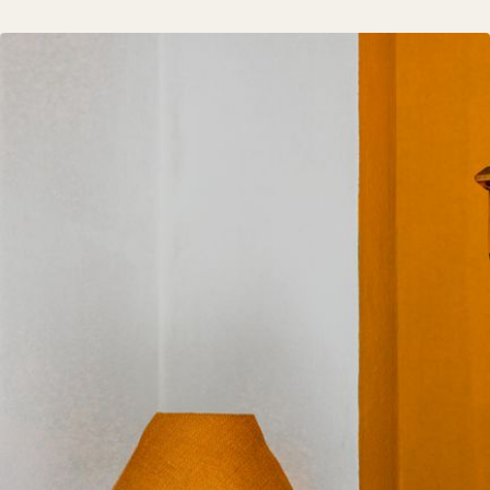
Porównanie stylów wnętrzarskich: minimalizm kontra „warm max