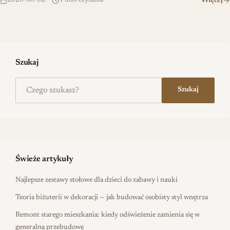
2026-08-02
4 min czytania
Więcej
Szukaj
Szukaj na stronie
Szukaj
Świeże artykuły
Najlepsze zestawy stołowe dla dzieci do zabawy i nauki
Teoria biżuterii w dekoracji — jak budować osobisty styl wnętrza
Remont starego mieszkania: kiedy odświeżenie zamienia się w
generalną przebudowę