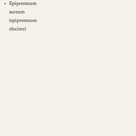
Epipremnum
aureum
(epipremnum
złociste)