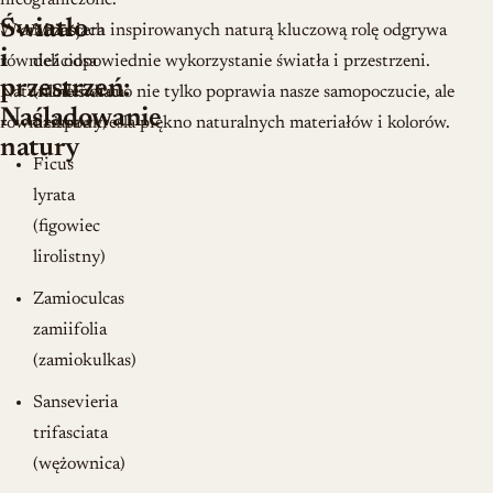
nieograniczone.
Światło
W aranżacjach inspirowanych naturą kluczową rolę odgrywa
Monstera
i
również odpowiednie wykorzystanie światła i przestrzeni.
deliciosa
przestrzeń:
Naturalne światło nie tylko poprawia nasze samopoczucie, ale
(filodendron
Naśladowanie
również podkreśla piękno naturalnych materiałów i kolorów.
dziurawy)
natury
Ficus
lyrata
(figowiec
lirolistny)
Zamioculcas
zamiifolia
(zamiokulkas)
Sansevieria
trifasciata
(wężownica)