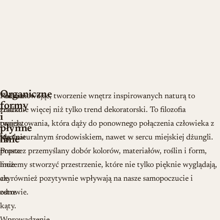
Organiczne
Natura
Podsumowując, tworzenie wnętrz inspirowanych naturą to
formy
rzadko
znacznie więcej niż tylko trend dekoratorski. To filozofia
i
tworzy
projektowania, która dąży do ponownego połączenia człowieka z
płynne
idealnie
jego naturalnym środowiskiem, nawet w sercu miejskiej dżungli.
linie
proste
Poprzez przemyślany dobór kolorów, materiałów, roślin i form,
linie
możemy stworzyć przestrzenie, które nie tylko pięknie wyglądają,
czy
ale również pozytywnie wpływają na nasze samopoczucie i
ostre
zdrowie.
kąty.