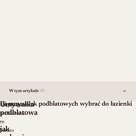
W tym artykule
(5)
Ile umywalek podblatowych wybrać do łazienki
Umywalka
Umywalka
podblatowa
podblatowa
–
to
jak
bardzo