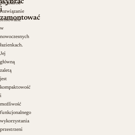
wybrać
popularne
i
rozwiązanie
zamontować
stosowane
w
nowoczesnych
łazienkach.
Jej
główną
zaletą
jest
kompaktowość
i
możliwość
funkcjonalnego
wykorzystania
przestrzeni