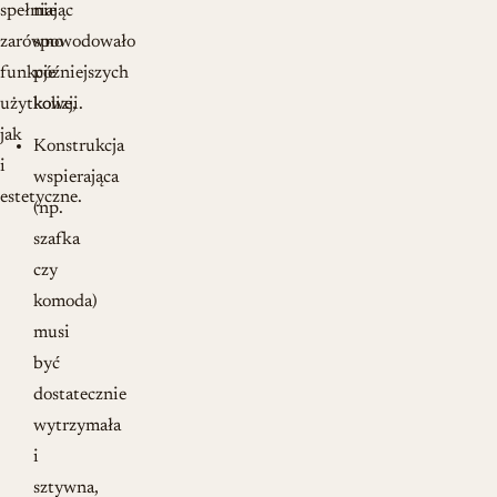
spełniając
nie
zarówno
spowodowało
funkcje
późniejszych
użytkowe,
kolizji.
jak
Konstrukcja
i
wspierająca
estetyczne.
(np.
szafka
czy
komoda)
musi
być
dostatecznie
wytrzymała
i
sztywna,