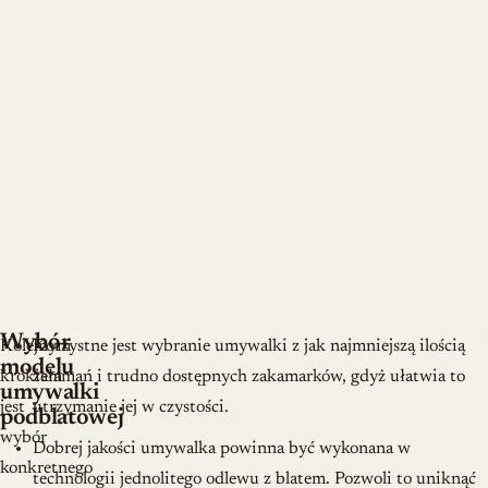
Wybór
Kolejnym
Korzystne jest wybranie umywalki z jak najmniejszą ilością
modelu
krokiem
załamań i trudno dostępnych zakamarków, gdyż ułatwia to
umywalki
jest
utrzymanie jej w czystości.
podblatowej
wybór
Dobrej jakości umywalka powinna być wykonana w
konkretnego
technologii jednolitego odlewu z blatem. Pozwoli to uniknąć