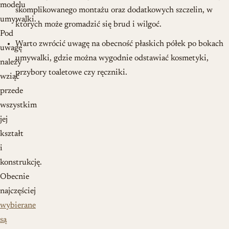
modelu
skomplikowanego montażu oraz dodatkowych szczelin, w
umywalki.
których może gromadzić się brud i wilgoć.
Pod
Warto zwrócić uwagę na obecność płaskich półek po bokach
uwagę
umywalki, gdzie można wygodnie odstawiać kosmetyki,
należy
przybory toaletowe czy ręczniki.
wziąć
przede
wszystkim
jej
kształt
i
konstrukcję.
Obecnie
najczęściej
wybierane
są