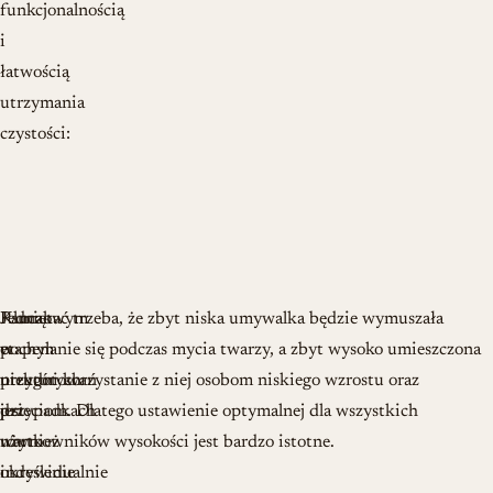
funkcjonalnością
i
łatwością
utrzymania
czystości:
Kluczowym
Jednak
Pamiętać trzeba, że zbyt niska umywalka będzie wymuszała
etapem
w
pochylanie się podczas mycia twarzy, a zbyt wysoko umieszczona
przygotowań
niektórych
utrudni korzystanie z niej osobom niskiego wzrostu oraz
jest
przypadkach
dzieciom. Dlatego ustawienie optymalnej dla wszystkich
również
warto
użytkowników wysokości jest bardzo istotne.
określenie
indywidualnie