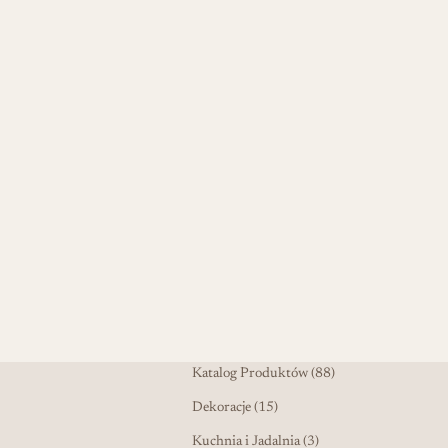
88 produktów
Katalog Produktów
88
15 produktów
Dekoracje
15
3 produkty
Kuchnia i Jadalnia
3