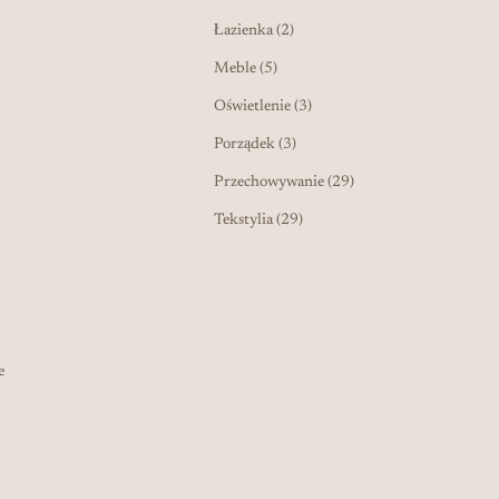
2 produkty
Łazienka
2
5 produktów
Meble
5
3 produkty
Oświetlenie
3
3 produkty
Porządek
3
29 produktów
Przechowywanie
29
29 produktów
Tekstylia
29
e