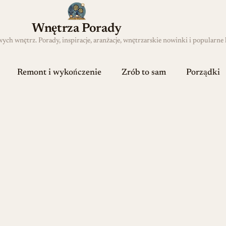
Wnętrza Porady
h wnętrz. Porady, inspiracje, aranżacje, wnętrzarskie nowinki i popularne 
Remont i wykończenie
Zrób to sam
Porządki