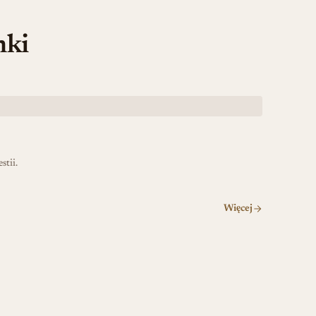
nki
stii.
Więcej