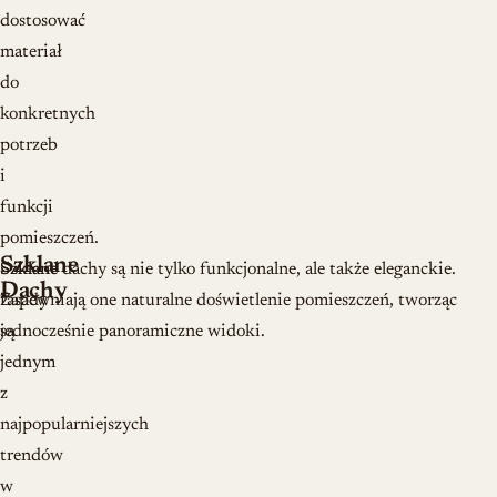
dostosować
materiał
do
konkretnych
potrzeb
i
funkcji
pomieszczeń.
Szklane
Szklane
Szklane dachy są nie tylko funkcjonalne, ale także eleganckie.
Dachy
fasady
Zapewniają one naturalne doświetlenie pomieszczeń, tworząc
są
jednocześnie panoramiczne widoki.
jednym
z
najpopularniejszych
trendów
w