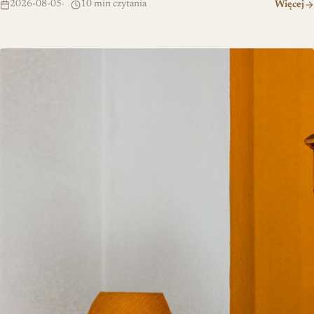
2026-08-05
10 min czytania
Więcej
Porównanie stylów wnętrzarskich: minimalizm kontra „warm max