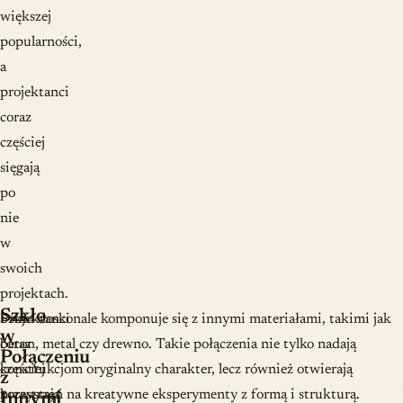
większej
popularności,
a
projektanci
coraz
częściej
sięgają
po
nie
w
swoich
projektach.
Szkło
Projektanci
Szkło doskonale komponuje się z innymi materiałami, takimi jak
w
coraz
beton, metal czy drewno. Takie połączenia nie tylko nadają
Połączeniu
częściej
konstrukcjom oryginalny charakter, lecz również otwierają
z
korzystają
przestrzeń na kreatywne eksperymenty z formą i strukturą.
Innymi