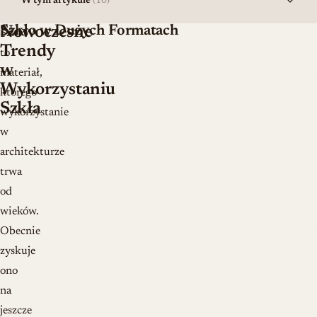
W tym artykule
(10)
Szkło w Dużych Formatach
Nowoczesne
Szkło
Trendy
to
w
materiał,
Wykorzystaniu
którego
Szkła
wykorzystanie
w
architekturze
trwa
od
wieków.
Obecnie
zyskuje
ono
na
jeszcze