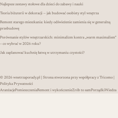
Najlepsze zestawy stołowe dla dzieci do zabawy i nauki
Teoria biżuterii w dekoracji — jak budować osobisty styl wnętrza
Remont starego mieszkania: kiedy odświeżenie zamienia się w generalną
przebudowę
Porównanie stylów wnętrzarskich: minimalizm kontra „warm maximalism”
– co wybrać w 2026 roku?
Jak zaplanować kuchnię łatwą w utrzymaniu czystości?
© 2026
wnetrzaporady.pl
| Strona stworzona przy współpracy z
Tricomo
|
Polityka Prywatności
Aranżacje
Pomieszczenia
Remont i wykończenie
Zrób to sam
Porządki
Wiedza