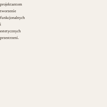
projektantom
tworzenie
funkcjonalnych
i
estetycznych
przestrzeni.