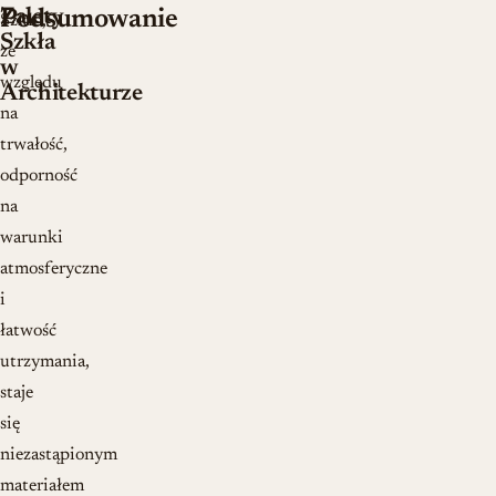
Zalety
Podsumowanie
Szkło,
Szkła
ze
w
względu
Architekturze
na
trwałość,
odporność
na
warunki
atmosferyczne
i
łatwość
utrzymania,
staje
się
niezastąpionym
materiałem