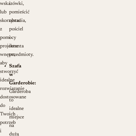
wskazówki,
i
lub
pomieścić
skorzystać
ubrania,
z
pościel
pomocy
i
projektanta
inne
wnętrz,
przedmioty.
aby
Szafa
stworzyć
w
idealne
Garderobie:
rozwiązanie
Garderoba
dostosowane
to
do
idealne
Twoich
miejsce
potrzeb
na
i
dużą