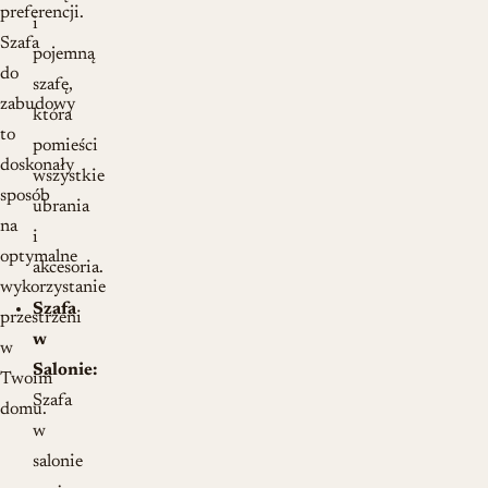
preferencji.
i
Szafa
pojemną
do
szafę,
zabudowy
która
to
pomieści
doskonały
wszystkie
sposób
ubrania
na
i
optymalne
akcesoria.
wykorzystanie
Szafa
przestrzeni
w
w
Salonie:
Twoim
Szafa
domu.
w
salonie