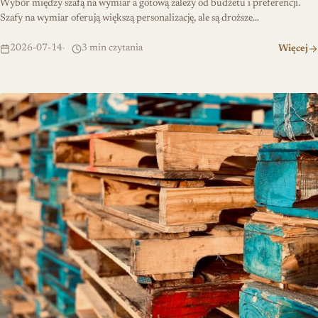
Wybór między szafą na wymiar a gotową zależy od budżetu i preferencji.
Szafy na wymiar oferują większą personalizację, ale są droższe…
2026-07-14
3 min czytania
Więcej
Meble z palet DIY – od projektu po realizację