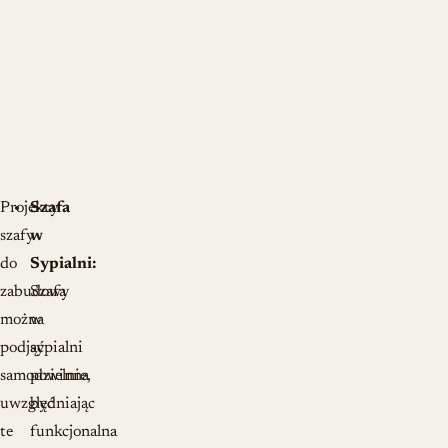
Projekty
Szafa
szafy
w
do
Sypialni:
zabudowy
Szafa
można
w
podjąć
sypialni
samodzielnie,
powinna
uwzględniając
być
te
funkcjonalna