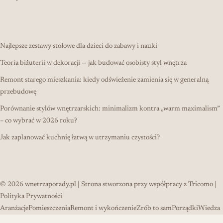
Najlepsze zestawy stołowe dla dzieci do zabawy i nauki
Teoria biżuterii w dekoracji — jak budować osobisty styl wnętrza
Remont starego mieszkania: kiedy odświeżenie zamienia się w generalną
przebudowę
Porównanie stylów wnętrzarskich: minimalizm kontra „warm maximalism”
– co wybrać w 2026 roku?
Jak zaplanować kuchnię łatwą w utrzymaniu czystości?
© 2026
wnetrzaporady.pl
| Strona stworzona przy współpracy z
Tricomo
|
Polityka Prywatności
Aranżacje
Pomieszczenia
Remont i wykończenie
Zrób to sam
Porządki
Wiedza