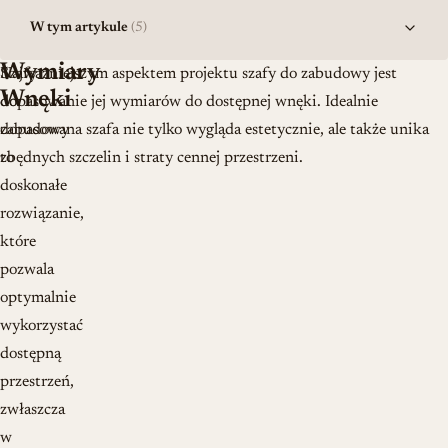
W tym artykule
(5)
Wymiary
Szafy
Najważniejszym aspektem projektu szafy do zabudowy jest
Wnęki
do
dopasowanie jej wymiarów do dostępnej wnęki. Idealnie
zabudowy
dopasowana szafa nie tylko wygląda estetycznie, ale także unika
to
zbędnych szczelin i straty cennej przestrzeni.
doskonałe
rozwiązanie,
które
pozwala
optymalnie
wykorzystać
dostępną
przestrzeń,
zwłaszcza
w