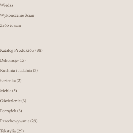
Wiedza
Wykończenie Ścian
Zrób to sam
88 produktów
Katalog Produktów
88
15 produktów
Dekoracje
15
3 produkty
Kuchnia i Jadalnia
3
2 produkty
Łazienka
2
5 produktów
Meble
5
3 produkty
Oświetlenie
3
3 produkty
Porządek
3
29 produktów
Przechowywanie
29
29 produktów
Tekstylia
29