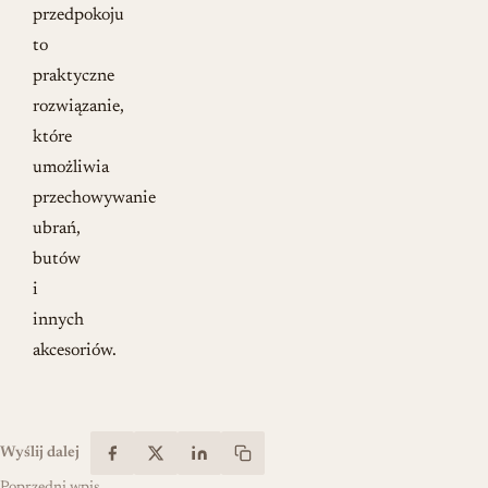
przedpokoju
to
praktyczne
rozwiązanie,
które
umożliwia
przechowywanie
ubrań,
butów
i
innych
akcesoriów.
Wyślij dalej