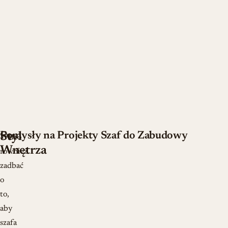
Pomysły na Projekty Szaf do Zabudowy
Styl
Warto
Wnętrza
również
zadbać
o
to,
aby
szafa