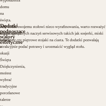
wyposażenia
domu
na
święta.
Dodatki
Jeśli
Aby dodać swojemu stołowi nieco wyrafinowania, warto rozważyć
podnoszące
organizujesz
użycie specjalnych naczyń serwisowych takich jak sosjerki, miski
walory
kolację
sałatkowe czy piętrowe stojaki na ciasta. Te dodatki pozwalają
estetyczne
z
atrakcyjnie podać potrawy i urozmaicić wygląd stołu.
okazji
Święta
Dziękczynienia,
możesz
wybrać
tradycyjne
porcelanowe
talerze