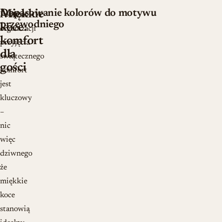
Dopasowanie kolorów do motywu
Miękkie
Podczas
przewodniego
koce:
organizacji
komfort
przyjęcia
dla
świątecznego
gości
komfort
jest
kluczowy
–
nic
więc
dziwnego
że
miękkie
koce
stanowią