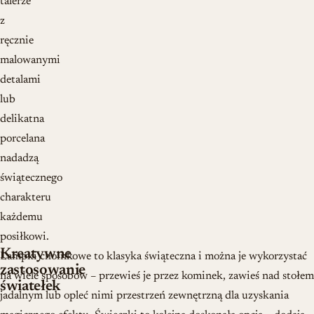
talerze
z
ręcznie
malowanymi
detalami
lub
delikatna
porcelana
nadadzą
świątecznego
charakteru
każdemu
posiłkowi.
Kreatywne
Lampki choinkowe to klasyka świąteczna i można je wykorzystać
zastosowanie
na wiele sposobów – przewieś je przez kominek, zawieś nad stołem
światełek
jadalnym lub opleć nimi przestrzeń zewnętrzną dla uzyskania