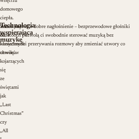
wnętrzu
domowego
ciepła.
Technologia
Zacznijmy
Warto zadbać o dobre nagłośnienie – bezprzewodowe głośniki
wspierająca
od
Bluetooth pozwolą ci swobodnie sterować muzyką bez
muzykę
klasycznych
konieczności przerywania rozmowy aby zmieniać utwory co
utworów
chwilę…
kojarzących
się
ze
świętami
jak
„Last
Christmas”
czy
„All