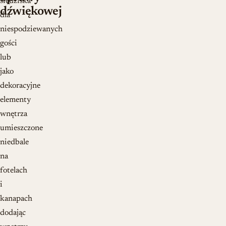
siedziska
dźwiękowej
dla
niespodziewanych
gości
lub
jako
dekoracyjne
elementy
wnętrza
umieszczone
niedbale
na
fotelach
i
kanapach
dodając