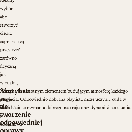
idealny
wybór
aby
stworzyć
ciepłą
zapraszającą
przestrzeń
zarówno
fizyczną
jak
wizualną.
Muzyka
Koce
Muzyka jest istotnym elementem budującym atmosferę każdego
w
mogą
przyjęcia. Odpowiednio dobrana playlista może uczynić cuda w
tle:
służyć
kontekście utrzymania dobrego nastroju oraz dynamiki spotkania.
tworzenie
jako
odpowiedniej
dodatkowe
oprawy