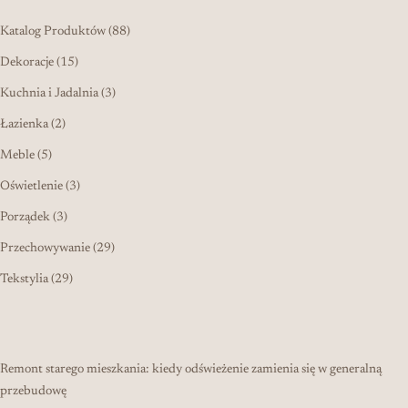
88 produktów
Katalog Produktów
88
15 produktów
Dekoracje
15
3 produkty
Kuchnia i Jadalnia
3
2 produkty
Łazienka
2
5 produktów
Meble
5
3 produkty
Oświetlenie
3
3 produkty
Porządek
3
29 produktów
Przechowywanie
29
29 produktów
Tekstylia
29
Remont starego mieszkania: kiedy odświeżenie zamienia się w generalną
przebudowę