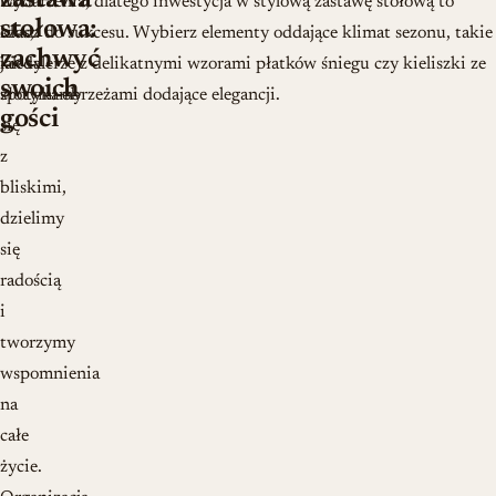
zastawa
to
wydarzenia, dlatego inwestycja w stylową zastawę stołową to
stołowa:
czas,
klucz do sukcesu. Wybierz elementy oddające klimat sezonu, takie
zachwyć
kiedy
jak talerze z delikatnymi wzorami płatków śniegu czy kieliszki ze
swoich
spotykamy
złotymi obrzeżami dodające elegancji.
gości
się
z
bliskimi,
dzielimy
się
radością
i
tworzymy
wspomnienia
na
całe
życie.