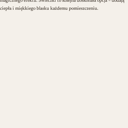
magicznego efektu. Świeczki to kolejna doskonała opcja – dodają
ciepła i miękkiego blasku każdemu pomieszczeniu.