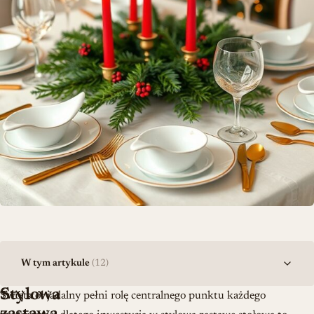
W tym artykule
(12)
Stylowa
Święta
Twój stół jadalny pełni rolę centralnego punktu każdego