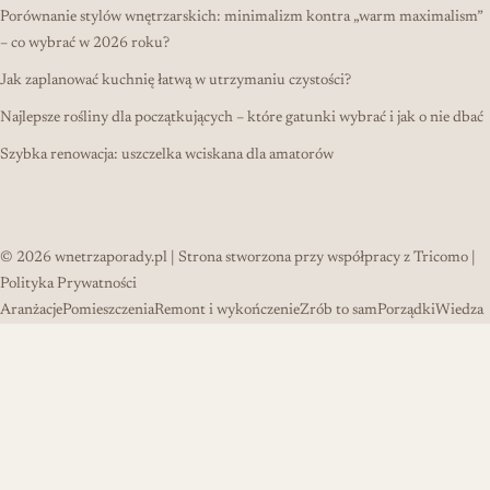
Porównanie stylów wnętrzarskich: minimalizm kontra „warm maximalism”
– co wybrać w 2026 roku?
Jak zaplanować kuchnię łatwą w utrzymaniu czystości?
Najlepsze rośliny dla początkujących – które gatunki wybrać i jak o nie dbać
Szybka renowacja: uszczelka wciskana dla amatorów
© 2026
wnetrzaporady.pl
| Strona stworzona przy współpracy z
Tricomo
|
Polityka Prywatności
Aranżacje
Pomieszczenia
Remont i wykończenie
Zrób to sam
Porządki
Wiedza