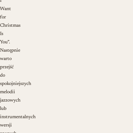
I
Want
for
Christmas
Is
You”.
Następnie
warto
przejść
do
spokojniejszych
melodii
jazzowych
lub
instrumentalnych
wersji