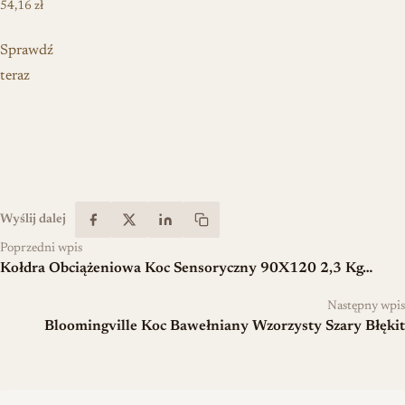
54,16
zł
Sprawdź
teraz
Wyślij dalej
Poprzedni wpis
Kołdra Obciążeniowa Koc Sensoryczny 90X120 2,3 Kg…
Następny wpis
Bloomingville Koc Bawełniany Wzorzysty Szary Błękit