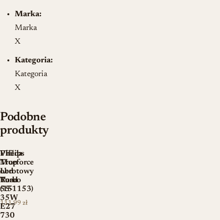
Marka:
Marka
X
Kategoria:
Kategoria
X
Podobne
produkty
Vileda
Philips
Mop
Trueforce
obrotowy
Led
Turbo
Road
(151153)
55-
35W
111,99
zł
E27
730