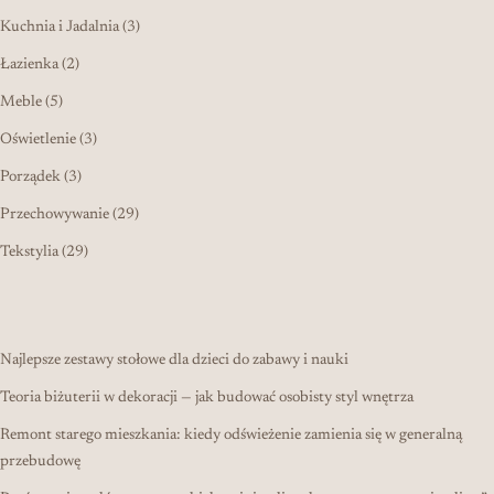
3 produkty
Kuchnia i Jadalnia
3
2 produkty
Łazienka
2
5 produktów
Meble
5
3 produkty
Oświetlenie
3
3 produkty
Porządek
3
29 produktów
Przechowywanie
29
29 produktów
Tekstylia
29
Najlepsze zestawy stołowe dla dzieci do zabawy i nauki
Teoria biżuterii w dekoracji — jak budować osobisty styl wnętrza
Remont starego mieszkania: kiedy odświeżenie zamienia się w generalną
przebudowę