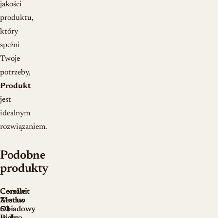
jakości
produktu,
który
spełni
Twoje
potrzeby,
Produkt
jest
idealnym
rozwiązaniem.
Podobne
produkty
Corelle
Cersanit
Zestaw
Moduo
Obiadowy
50