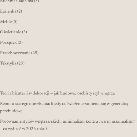
3 produkty
Kuchnia i Jadalnia
3
2 produkty
Łazienka
2
5 produktów
Meble
5
3 produkty
Oświetlenie
3
3 produkty
Porządek
3
29 produktów
Przechowywanie
29
29 produktów
Tekstylia
29
Teoria biżuterii w dekoracji — jak budować osobisty styl wnętrza
Remont starego mieszkania: kiedy odświeżenie zamienia się w generalną
przebudowę
Porównanie stylów wnętrzarskich: minimalizm kontra „warm maximalism”
– co wybrać w 2026 roku?