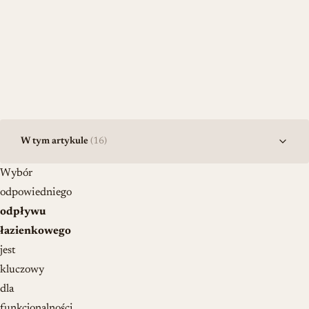
W tym artykule
(16)
Wybór
odpowiedniego
odpływu
łazienkowego
jest
kluczowy
dla
funkcjonalności