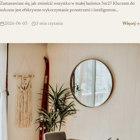
Zastanawiasz się, jak zmieścić wszystko w małej łazience 3m2? Kluczem do
sukcesu jest efektywne wykorzystanie przestrzeni i inteligentne…
2026-06-05
3 min czytania
Więcej
Kabina czy zasłonka prysznicowa – co lepsze do małej łazienki