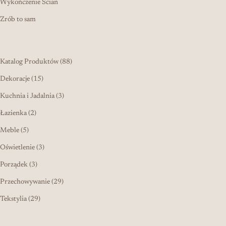
Wykończenie Ścian
Zrób to sam
88 produktów
Katalog Produktów
88
15 produktów
Dekoracje
15
3 produkty
Kuchnia i Jadalnia
3
2 produkty
Łazienka
2
5 produktów
Meble
5
3 produkty
Oświetlenie
3
3 produkty
Porządek
3
29 produktów
Przechowywanie
29
29 produktów
Tekstylia
29