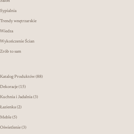
Salon
Sypialnia
Trendy wnętrzarskie
Wiedza
Wykończenie Ścian
Zrób to sam
88 produktów
Katalog Produktów
88
15 produktów
Dekoracje
15
3 produkty
Kuchnia i Jadalnia
3
2 produkty
Łazienka
2
5 produktów
Meble
5
3 produkty
Oświetlenie
3