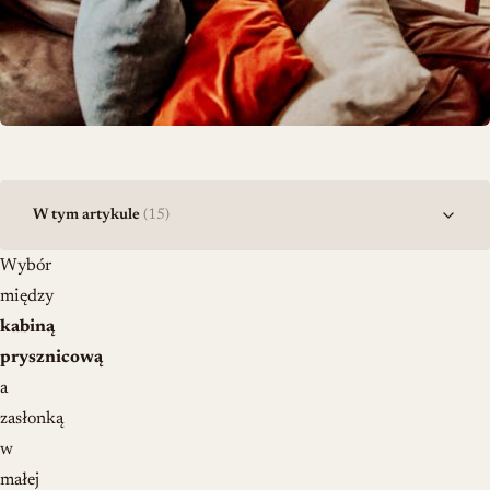
W tym artykule
(15)
Wybór
między
kabiną
prysznicową
a
zasłonką
w
małej