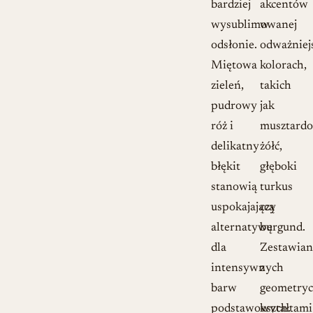
bardziej
akcentów
wysublimowanej
w
odsłonie.
odważniej
Miętowa
kolorach,
zieleń,
takich
pudrowy
jak
róż i
musztard
delikatny
żółć,
błękit
głęboki
stanowią
turkus
uspokajającą
czy
alternatywę
burgund.
dla
Zestawian
intensywnych
z
barw
geometry
podstawowych.
kształtami