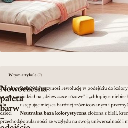
W tym artykule
(7)
Nowoczesna
Projektowanie
Rok 2025 przynosi rewolucję w podejściu do kolory
przestrzeni
podział na „dziewczęce różowe” i „chłopięce niebies
paleta
dla
ustępując miejsca bardziej zróżnicowanym i prze
barw
dzieci
Neutralna baza kolorystyczna
złożona z bieli, kre
–
przechodzi
popularności ze względu na swoją uniwersalność i m