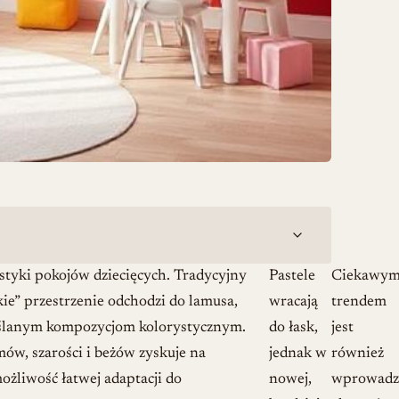
styki pokojów dziecięcych. Tradycyjny
Pastele
Ciekawy
kie” przestrzenie odchodzi do lamusa,
wracają
trendem
myślanym kompozycjom kolorystycznym.
do łask,
jest
mów, szarości i beżów zyskuje na
jednak w
również
ożliwość łatwej adaptacji do
nowej,
wprowadz