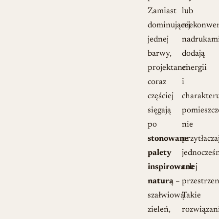
Zamiast
lub
dominującej
niekonwe
jednej
nadrukami
barwy,
dodają
projektanci
energii
coraz
i
częściej
charakter
sięgają
pomieszcz
po
nie
stonowane
przytłacza
palety
jednocześ
inspirowane
całej
naturą
–
przestrzen
szałwiową
Takie
zieleń,
rozwiązan