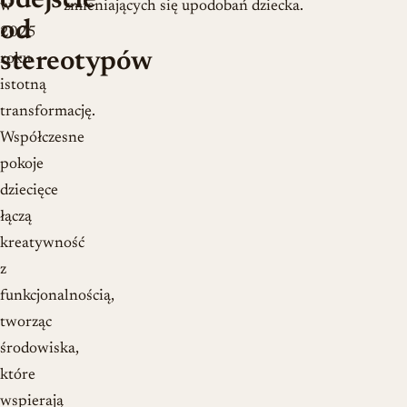
odejście
w
zmieniających się upodobań dziecka.
od
2025
stereotypów
roku
istotną
transformację.
Współczesne
pokoje
dziecięce
łączą
kreatywność
z
funkcjonalnością,
tworząc
środowiska,
które
wspierają