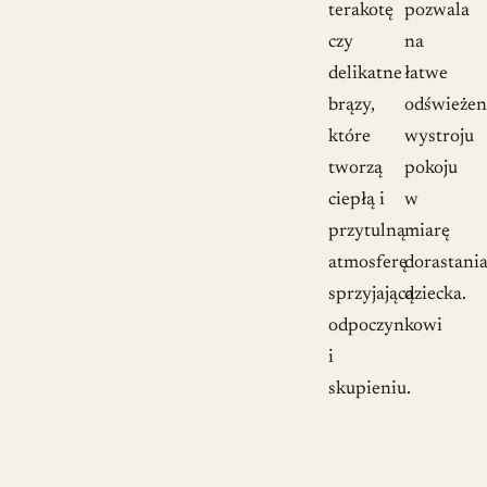
terakotę
pozwala
czy
na
delikatne
łatwe
brązy,
odświeżen
które
wystroju
tworzą
pokoju
ciepłą i
w
przytulną
miarę
atmosferę
dorastani
sprzyjającą
dziecka.
odpoczynkowi
i
skupieniu.