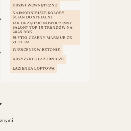
DRZWI WEWNĘTRZNE
NAJMODNIEJSZE KOLORY
ŚCIAN DO SYPIALNI
szych
JAK URZĄDZIĆ NOWOCZESNY
SALON? TOP 10 TRENDÓW NA
2025 ROK
PŁYTKI CZARNY MARMUR ZE
ZLOTEM
WIERCENIE W BETONIE
owa
KRZYŻYKI GLAZURNICZE
ŁAZIENKA LOFTOWA
e
cznymi