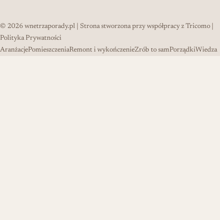
© 2026
wnetrzaporady.pl
| Strona stworzona przy współpracy z
Tricomo
|
Polityka Prywatności
Aranżacje
Pomieszczenia
Remont i wykończenie
Zrób to sam
Porządki
Wiedza