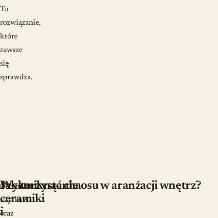
To
rozwiązanie,
które
zawsze
się
sprawdza.
Wykorzystanie
Jak uniknąć chaosu w aranżacji wnętrz?
Ceramika
ceramiki
użytkowa
i
oraz