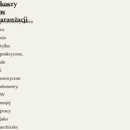
koszy
kosze
w
do
aranżacji
przechowywania
to
nie
tylko
praktyczne,
ale
i
estetyczne
elementy.
W
mojej
pracy
jako
architekt