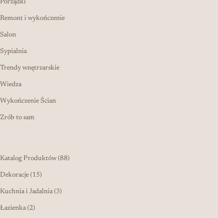
Porządki
Remont i wykończenie
Salon
Sypialnia
Trendy wnętrzarskie
Wiedza
Wykończenie Ścian
Zrób to sam
88 produktów
Katalog Produktów
88
15 produktów
Dekoracje
15
3 produkty
Kuchnia i Jadalnia
3
2 produkty
Łazienka
2