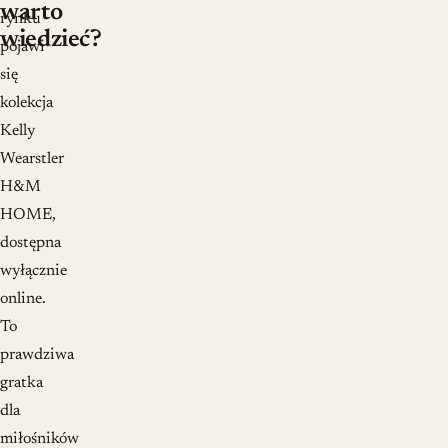
warto
rynku
wiedzieć?
pojawi
się
kolekcja
Kelly
Wearstler
H&M
HOME,
dostępna
wyłącznie
online.
To
prawdziwa
gratka
dla
miłośników