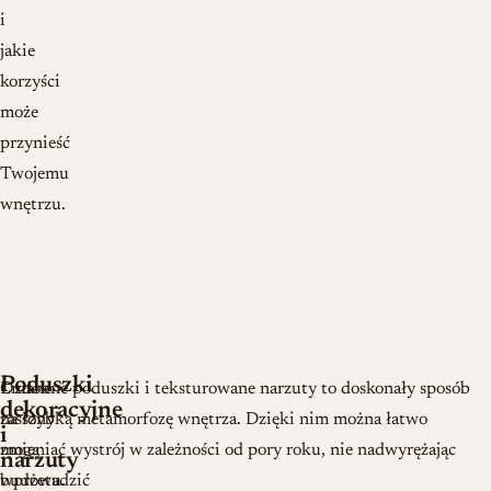
i
jakie
korzyści
może
przynieść
Twojemu
wnętrzu.
Poduszki
Lniane
Ozdobne poduszki i teksturowane narzuty to doskonały sposób
dekoracyjne
zasłony
na szybką metamorfozę wnętrza. Dzięki nim można łatwo
i
mogą
zmieniać wystrój w zależności od pory roku, nie nadwyrężając
narzuty
wprowadzić
budżetu.