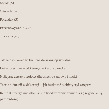
5 produktów
Meble
5
3 produkty
Oświetlenie
3
3 produkty
Porządek
3
29 produktów
Przechowywanie
29
29 produktów
Tekstylia
29
Jak zainspirować się bielizną do aranżacji sypialni?
Łóżko piętrowe – od którego roku dla dziecka
Najlepsze zestawy stołowe dla dzieci do zabawy i nauki
Teoria biżuterii w dekoracji — jak budować osobisty styl wnętrza
Remont starego mieszkania: kiedy odświeżenie zamienia się w generalną
przebudowę