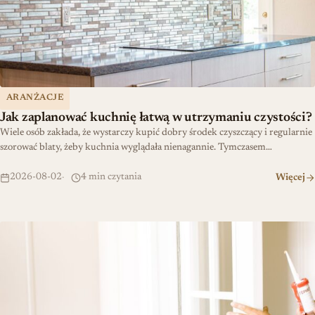
ARANŻACJE
Jak zaplanować kuchnię łatwą w utrzymaniu czystości?
Wiele osób zakłada, że wystarczy kupić dobry środek czyszczący i regularnie
szorować blaty, żeby kuchnia wyglądała nienagannie. Tymczasem…
2026-08-02
4 min czytania
Więcej
Szybka renowacja: uszczelka wciskana dla amatorów