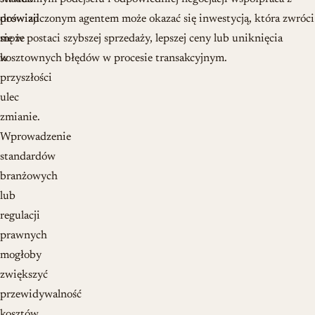
prowizji
doświadczonym agentem może okazać się inwestycją, która zwróci
może
się w postaci szybszej sprzedaży, lepszej ceny lub uniknięcia
w
kosztownych błędów w procesie transakcyjnym.
przyszłości
ulec
zmianie.
Wprowadzenie
standardów
branżowych
lub
regulacji
prawnych
mogłoby
zwiększyć
przewidywalność
kosztów