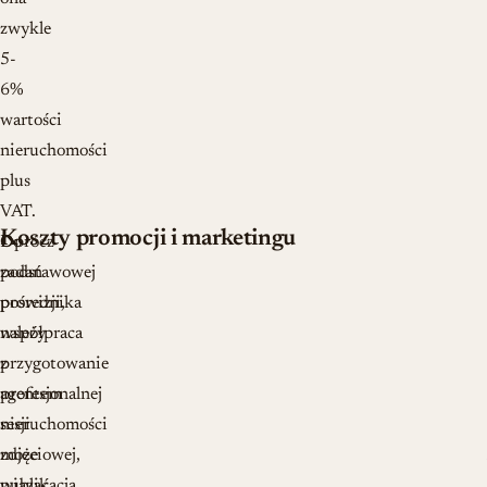
zwykle
5-
6%
wartości
nieruchomości
plus
VAT.
Koszty promocji i marketingu
Oprócz
Do
podstawowej
zadań
prowizji,
pośrednika
współpraca
należy
z
przygotowanie
agentem
profesjonalnej
nieruchomości
sesji
może
zdjęciowej,
wiązać
publikacja