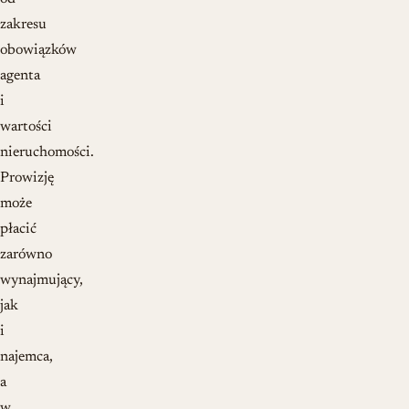
zakresu
obowiązków
agenta
i
wartości
nieruchomości.
Prowizję
może
płacić
zarówno
wynajmujący,
jak
i
najemca,
a
w