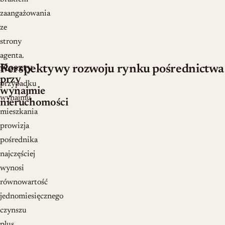
zaangażowania
ze
strony
agenta.
Koszty
Perspektywy rozwoju rynku pośrednictwa
W
przy
przypadku
wynajmie
wynajmu
nieruchomości
mieszkania
prowizja
pośrednika
najczęściej
wynosi
równowartość
jednomiesięcznego
czynszu
plus