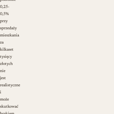
0,25-
0,5%
przy
sprzedaży
mieszkania
za
kilkaset
tysięcy
złotych
nie
jest
realistyczne
i
może
skutkować
brakiem