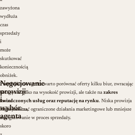
zawyżona
wydłuża
czas
sprzedaży
i
może
skutkować
koniecznością
obniżek.
Negocjowanie
Prowizja
Przy wyborze agenta warto porównać oferty kilku biur, zwracając
prowizji
to
uwagę nie tylko na wysokość prowizji, ale także na
zakres
i
kwota
świadczonych usług oraz reputację na rynku
. Niska prowizja
wybór
negocjowalna,
może oznaczać ograniczone działania marketingowe lub mniejsze
agenta
a
zaangażowanie w proces sprzedaży.
skoro
z