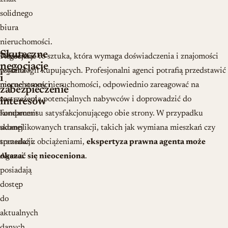
solidnego
biura
nieruchomości.
Skuteczne
Właściwa
Negocjacje to sztuka, która wymaga doświadczenia i znajomości
negocjacje
wycena
psychologii kupujących. Profesjonalni agenci potrafią przedstawić
i
nieruchomości
mocne strony nieruchomości, odpowiednio zareagować na
zabezpieczenie
to
zastrzeżenia potencjalnych nabywców i doprowadzić do
interesów
fundament
kompromisu satysfakcjonującego obie strony. W przypadku
udanej
skomplikowanych transakcji, takich jak wymiana mieszkań czy
transakcji.
sprzedaż z obciążeniami,
ekspertyza prawna agenta może
Agenci
okazać się nieoceniona
.
posiadają
dostęp
do
aktualnych
danych