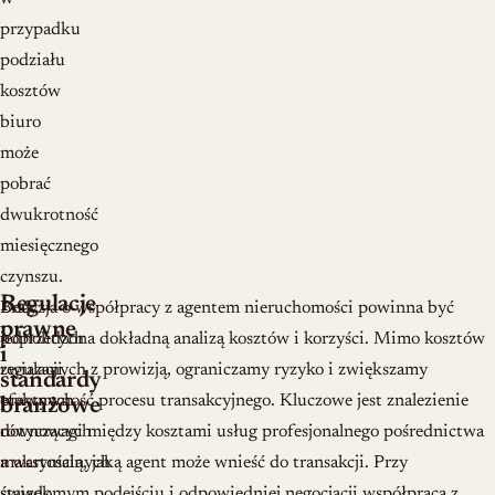
przypadku
podziału
kosztów
biuro
może
pobrać
dwukrotność
miesięcznego
czynszu.
Regulacje
Brak
Decyzja o współpracy z agentem nieruchomości powinna być
prawne
jednolitych
poprzedzona dokładną analizą kosztów i korzyści. Mimo kosztów
i
regulacji
związanych z prowizją, ograniczamy ryzyko i zwiększamy
standardy
prawnych
efektywność procesu transakcyjnego. Kluczowe jest znalezienie
branżowe
dotyczących
równowagi między kosztami usług profesjonalnego pośrednictwa
maksymalnych
a wartością, jaką agent może wnieść do transakcji. Przy
stawek
świadomym podejściu i odpowiedniej negocjacji współpraca z