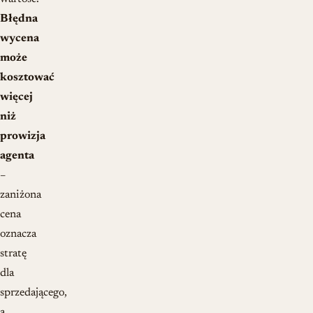
Błędna
wycena
może
kosztować
więcej
niż
prowizja
agenta
–
zaniżona
cena
oznacza
stratę
dla
sprzedającego,
a