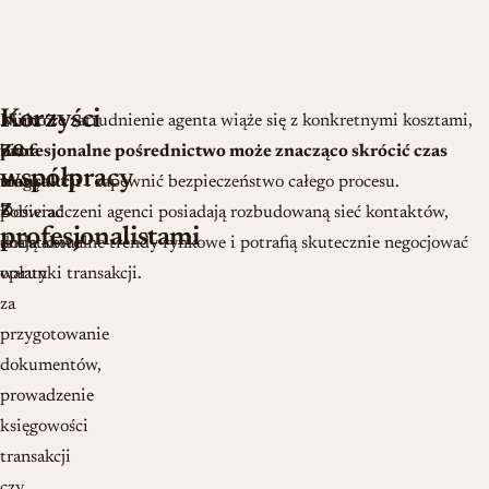
Korzyści
Niektóre
Mimo że zatrudnienie agenta wiąże się z konkretnymi kosztami,
ze
biura
profesjonalne pośrednictwo może znacząco skrócić czas
współpracy
mogą
transakcji
i zapewnić bezpieczeństwo całego procesu.
z
pobierać
Doświadczeni agenci posiadają rozbudowaną sieć kontaktów,
profesjonalistami
dodatkowe
znają aktualne trendy rynkowe i potrafią skutecznie negocjować
opłaty
warunki transakcji.
za
przygotowanie
dokumentów,
prowadzenie
księgowości
transakcji
czy