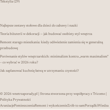
29 produktów
Tekstylia
29
Najlepsze zestawy stołowe dla dzieci do zabawy i nauki
Teoria biżuterii w dekoracji — jak budować osobisty styl wnętrza
Remont starego mieszkania: kiedy odświeżenie zamienia się w generalną
przebudowę
Porównanie stylów wnętrzarskich: minimalizm kontra „warm maximalism”
– co wybrać w 2026 roku?
Jak zaplanować kuchnię łatwą w utrzymaniu czystości?
© 2026
wnetrzaporady.pl
| Strona stworzona przy współpracy z
Tricomo
|
Polityka Prywatności
Aranżacje
Pomieszczenia
Remont i wykończenie
Zrób to sam
Porządki
Wiedza