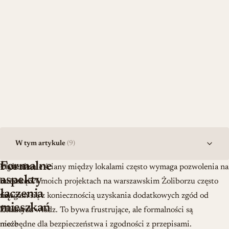
W tym artykule
(9)
Formalne
Łączenie
Wyburzenie ściany między lokalami często wymaga pozwolenia na
aspekty
mieszkań
budowę. W moich projektach na warszawskim Żoliborzu często
łączenia
na
zmagam się z koniecznością uzyskania dodatkowych zgód od
mieszkań
Żoliborzu
lokalnych władz. To bywa frustrujące, ale formalności są
może
niezbędne dla bezpieczeństwa i zgodności z przepisami.