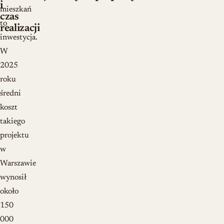
i
mieszkań
czas
to
realizacji
inwestycja.
W
2025
roku
średni
koszt
takiego
projektu
w
Warszawie
wynosił
około
150
000