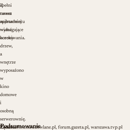
Z
spełni
tarasu
nawet
apartamentu
najbardziej
widać
wymagające
korony
oczekiwania.
drzew,
a
wnętrze
wyposażono
w
kino
domowe
i
osobną
serwerownię.
Podsumowanie
Łączenie
Źródła:
forumbudowlane.pl, forum.gazeta.pl, warszawa.tvp.pl