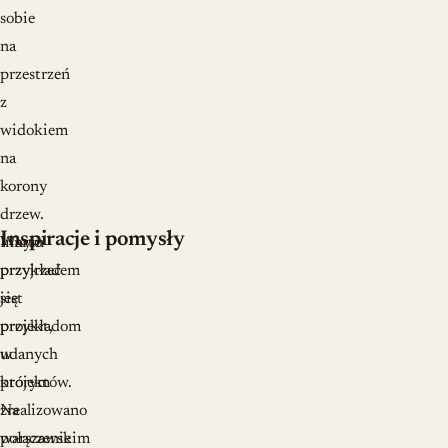
sobie
na
przestrzeń
z
widokiem
na
korony
drzew.
Inspiracje i pomysły
Warto
Innym
przyjrzeć
przykładem
się
jest
przykładom
projekt,
udanych
w
projektów.
którym
Na
zrealizowano
warszawskim
połączenie