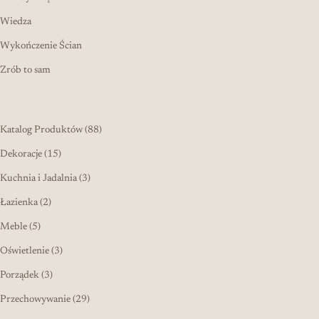
Wiedza
Wykończenie Ścian
Zrób to sam
88 produktów
Katalog Produktów
88
15 produktów
Dekoracje
15
3 produkty
Kuchnia i Jadalnia
3
2 produkty
Łazienka
2
5 produktów
Meble
5
3 produkty
Oświetlenie
3
3 produkty
Porządek
3
29 produktów
Przechowywanie
29