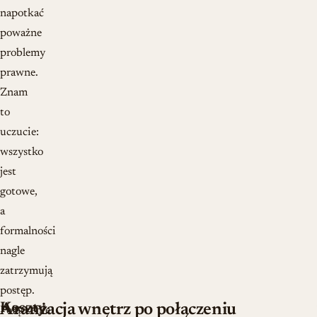
napotkać
poważne
problemy
prawne.
Znam
to
uczucie:
wszystko
jest
gotowe,
a
formalności
nagle
zatrzymują
postęp.
Koszty
Aranżacja wnętrz po połączeniu
Połączenie