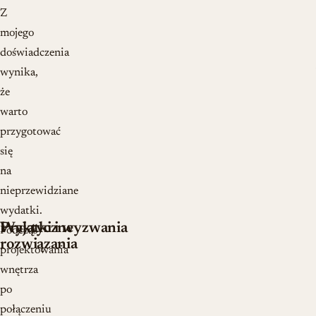
Z
mojego
doświadczenia
wynika,
że
warto
przygotować
się
na
nieprzewidziane
wydatki.
Praktyczne
Wyjątki i wyzwania
Podczas
rozwiązania
projektowania
wnętrza
po
połączeniu