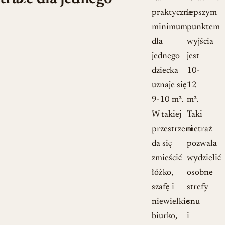
praktyczne
lepszym
minimum
punktem
dla
wyjścia
jednego
jest
dziecka
10-
uznaje się
12
9-10 m².
m².
W takiej
Taki
przestrzeni
metraż
da się
pozwala
zmieścić
wydzielić
łóżko,
osobne
szafę i
strefy
niewielkie
snu
biurko,
i