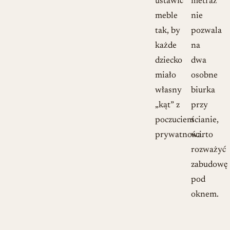
ustawić
metraż
meble
nie
tak, by
pozwala
każde
na
dziecko
dwa
miało
osobne
własny
biurka
„kąt” z
przy
poczuciem
ścianie,
prywatności.
warto
rozważyć
zabudowę
pod
oknem.