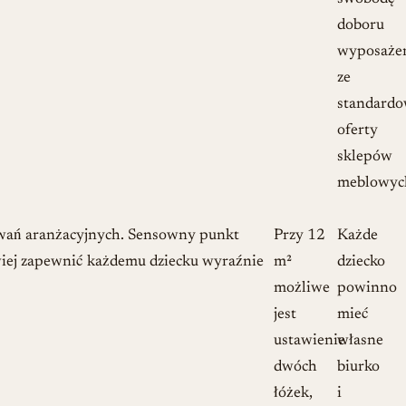
doboru
wyposaże
ze
standardo
oferty
sklepów
meblowyc
yzwań aranżacyjnych. Sensowny punkt
Przy 12
Każde
twiej zapewnić każdemu dziecku wyraźnie
m²
dziecko
możliwe
powinno
jest
mieć
ustawienie
własne
dwóch
biurko
łóżek,
i