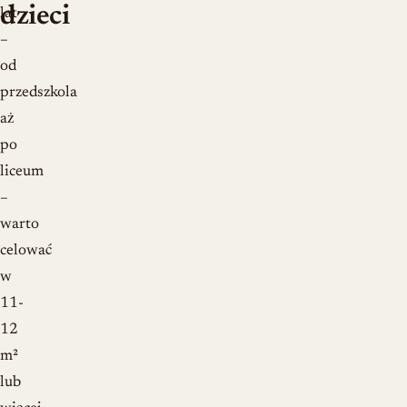
dzieci
lat
–
od
przedszkola
aż
po
liceum
–
warto
celować
w
11-
12
m²
lub