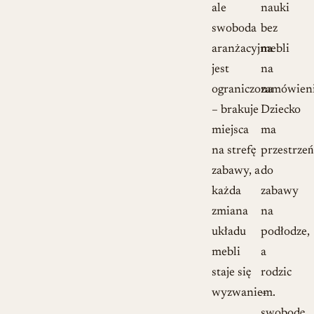
ale
nauki
swoboda
bez
aranżacyjna
mebli
jest
na
ograniczona
zamówieni
– brakuje
Dziecko
miejsca
ma
na strefę
przestrzeń
zabawy, a
do
każda
zabawy
zmiana
na
układu
podłodze,
mebli
a
staje się
rodzic
wyzwaniem.
–
swobodę