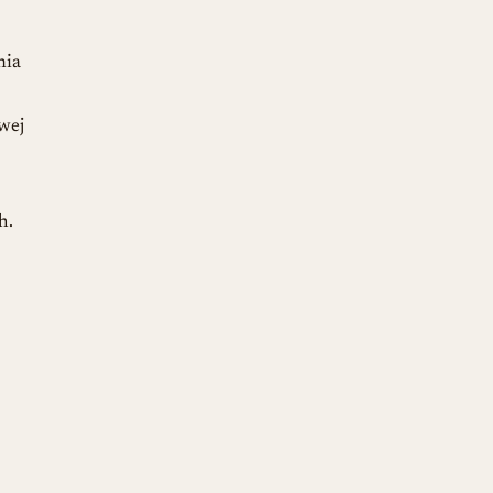
nia
wej
h.