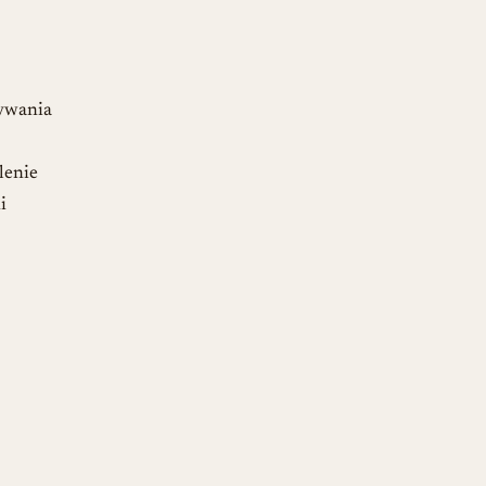
ywania
lenie
i