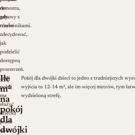
remontu,
do
gdy
zabawy z
trzeba
rówieśnikami.
zdecydować,
jak
podzielić
dostępną
przestrzeń.
Ile
Jeśli
Pokój dla dwójki dzieci to jedno z trudniejszych w
pokój
wyjścia to 12-14 m², ale im więcej metrów, tym ła
m²
ma
wydzieloną strefę.
na
służyć
pokój
dziecku
dla
przez
dwójki
wiele