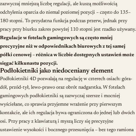
zazwyczaj mniejszą liczbę regulacji, ale kuszą możliwością
odchylenia oparcia do niemal poziomej pozycji – często do 135–
180 stopni. To przydatna funkcja podczas przerw, jednak przy
pracy przy biurku zakres powyżej 110 stopni jest rzadko używany.
Regulacje w fotelach gamingowych są często mniej
precyzyjne niż w odpowiednikach biurowych z tej samej
półki cenowej – różnica w liczbie dostępnych ustawień może
sięgać kilkunastu pozycji.
Podłokietniki jako niedoceniany element
Podłokietniki 4D pozwalają na regulację w czterech osiach: góra-
dół, przód-tył, lewo-prawo oraz obrót nadgarstka. W fotelach
gamingowych podłokietniki są zazwyczaj szersze i mocniej
wyściełane, co sprawia przyjemne wrażenie przy pierwszym
kontakcie, ale ich regulacja bywa ograniczona do jednej lub dwóch
osi. Przy pracy z klawiaturą i myszą liczy się precyzyjne
ustawienie wysokości i bocznego przesunięcia – bez tego ramiona