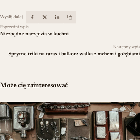
Wyślij dalej
Poprzedni wpis
Niezbędne narzędzia w kuchni
Następny wpis
Sprytne triki na taras i balkon: walka z mchem i gołębiami
Może cię zainteresować
Teoria biżuterii w dekoracji — jak budować osobisty styl wnętrza