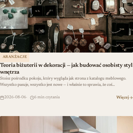
ARANŻACJE
Teoria biżuterii w dekoracji — jak budować osobisty styl
wnętrza
Stoisz pośrodku pokoju, który wygląda jak strona z katalogu meblowego.
Wszystko pasuje, wszystko jest nowe — i właśnie to sprawia, że coś…
2026-08-06
6 min czytania
Więcej
Jak zaplanować kuchnię łatwą w utrzymaniu czystości?