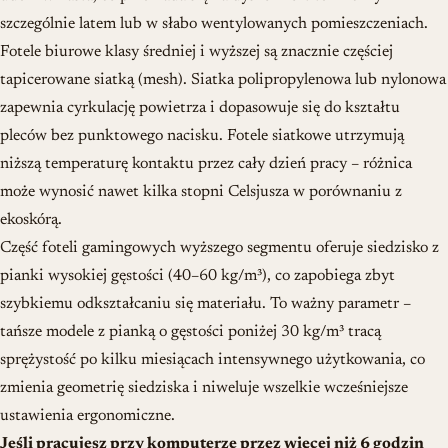
szczególnie latem lub w słabo wentylowanych pomieszczeniach.
Fotele biurowe klasy średniej i wyższej są znacznie częściej
tapicerowane siatką (mesh). Siatka polipropylenowa lub nylonowa
zapewnia cyrkulację powietrza i dopasowuje się do kształtu
pleców bez punktowego nacisku. Fotele siatkowe utrzymują
niższą temperaturę kontaktu przez cały dzień pracy – różnica
może wynosić nawet kilka stopni Celsjusza w porównaniu z
ekoskórą.
Część foteli gamingowych wyższego segmentu oferuje siedzisko z
pianki wysokiej gęstości (40–60 kg/m³), co zapobiega zbyt
szybkiemu odkształcaniu się materiału. To ważny parametr –
tańsze modele z pianką o gęstości poniżej 30 kg/m³ tracą
sprężystość po kilku miesiącach intensywnego użytkowania, co
zmienia geometrię siedziska i niweluje wszelkie wcześniejsze
ustawienia ergonomiczne.
Jeśli pracujesz przy komputerze przez więcej niż 6 godzin