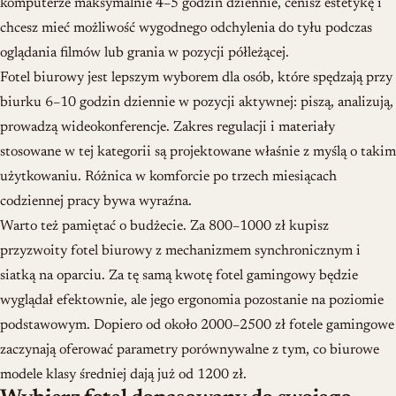
komputerze maksymalnie 4–5 godzin dziennie, cenisz estetykę i
chcesz mieć możliwość wygodnego odchylenia do tyłu podczas
oglądania filmów lub grania w pozycji półleżącej.
Fotel biurowy jest lepszym wyborem dla osób, które spędzają przy
biurku 6–10 godzin dziennie w pozycji aktywnej: piszą, analizują,
prowadzą wideokonferencje. Zakres regulacji i materiały
stosowane w tej kategorii są projektowane właśnie z myślą o takim
użytkowaniu. Różnica w komforcie po trzech miesiącach
codziennej pracy bywa wyraźna.
Warto też pamiętać o budżecie. Za 800–1000 zł kupisz
przyzwoity fotel biurowy z mechanizmem synchronicznym i
siatką na oparciu. Za tę samą kwotę fotel gamingowy będzie
wyglądał efektownie, ale jego ergonomia pozostanie na poziomie
podstawowym. Dopiero od około 2000–2500 zł fotele gamingowe
zaczynają oferować parametry porównywalne z tym, co biurowe
modele klasy średniej dają już od 1200 zł.