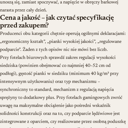
unoszą się, zamiast spoczywać, a napięcie w obręczy barkowej
narasta przez cały dzień.
Cena a jakość – jak czytać specyfikację
przed zakupem?
Producenci obu kategorii chętnie operują ogólnymi deklaracjami:
„ergonomiczny kształt”, „pianki wysokiej jakości”, „regulowane
podparcie”. Żaden z tych opisów nic nie mówi bez liczb.
Przy fotelach biurowych sprawdź zakres regulacji wysokości
siedziska (powinien obejmować co najmniej 40–52 cm od
podłogi), gęstość pianki w siedziku (minimum 40 kg/m³ przy
intensywnym użytkowaniu) oraz typ mechanizmu –
synchroniczny to standard, mechanizm z regulacją napięcia
sprężyny to dodatkowy plus. Przy fotelach gamingowych zwróć
uwagę na maksymalne obciążenie jako pośredni wskaźnik
solidności konstrukcji oraz na to, czy podparcie lędźwiowe jest
zintegrowane z oparciem, czy realizowane przez osobną poduszkę