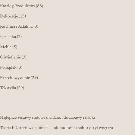
88 produktów
Katalog Produktów
88
15 produktów
Dekoracje
15
3 produkty
Kuchnia i Jadalnia
3
2 produkty
Łazienka
2
5 produktów
Meble
5
3 produkty
Oświetlenie
3
3 produkty
Porządek
3
29 produktów
Przechowywanie
29
29 produktów
Tekstylia
29
Najlepsze zestawy stołowe dla dzieci do zabawy i nauki
Teoria biżuterii w dekoracji — jak budować osobisty styl wnętrza