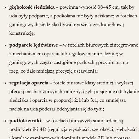
głębokość siedziska
– powinna wynosić 38–45 cm, tak by
uda były podparte, a podkolana nie były uciskane; w fotelach
gamingowych siedzisko bywa płytsze przez kubełkową
konstrukcję;
podparcie lędźwiowe
– w fotelach biurowych zintegrowane
z mechanizmem oparcia lub regulowane niezależnie; w
gamingowych często zastąpione poduszką przypinaną na
rzep, co daje mniejszą precyzję ustawienia;
regulacja oparcia
– fotele biurowe klasy średniej i wyższej
oferują mechanizm
synchroniczny
, czyli połączone odchylanie
siedziska i oparcia w proporcji 2:1 lub 3:1, co zmniejsza
nacisk na uda podczas odchylania się do tyłu;
podłokietniki
– w fotelach biurowych standardem są
podłokietniki 4D (regulacja wysokości, szerokości, głębokości
i kąta); w gamingowych dominują modele 3D lub prostsze.