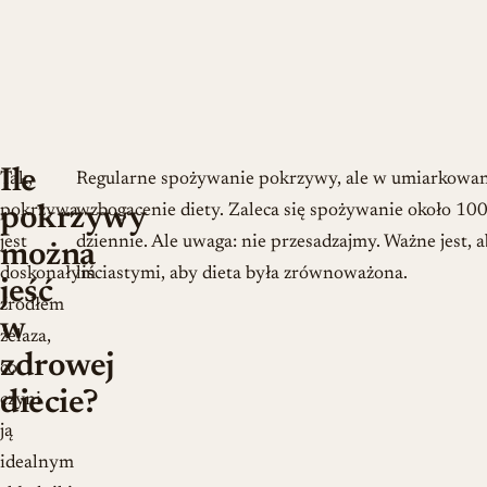
Ile
Tak,
Regularne spożywanie pokrzywy, ale w umiarkowany
pokrzywa
wzbogacenie diety. Zaleca się spożywanie około 10
pokrzywy
jest
dziennie. Ale uwaga: nie przesadzajmy. Ważne jest
można
doskonałym
liściastymi, aby dieta była zrównoważona.
jeść
źródłem
w
żelaza,
zdrowej
co
diecie?
czyni
ją
idealnym