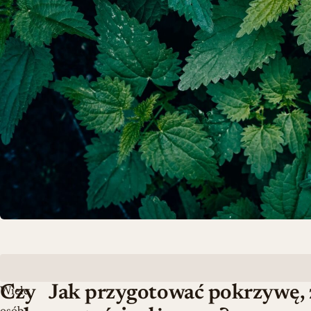
Czy
Jak przygotować pokrzywę, 
Wiele