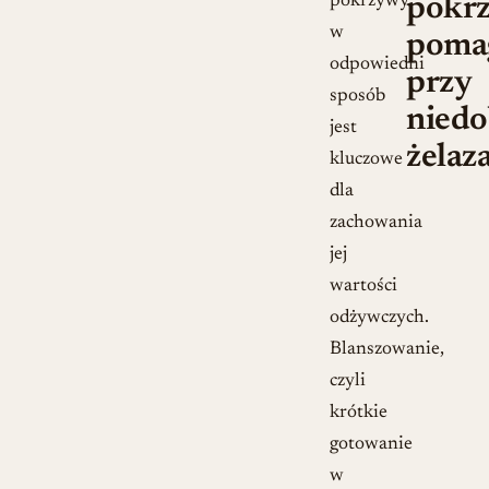
pokrzywy
pokr
w
poma
odpowiedni
przy
sposób
niedo
jest
żelaz
kluczowe
dla
zachowania
jej
wartości
odżywczych.
Blanszowanie,
czyli
krótkie
gotowanie
w