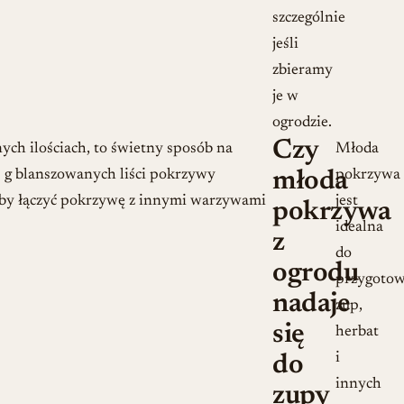
szczególnie
jeśli
zbieramy
je w
ogrodzie.
Czy
ch ilościach, to świetny sposób na
Młoda
0 g blanszowanych liści pokrzywy
pokrzywa
młoda
, aby łączyć pokrzywę z innymi warzywami
jest
pokrzywa
idealna
z
do
ogrodu
przygotow
nadaje
zup,
się
herbat
i
do
innych
zupy