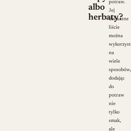
potraw.
albo
Jej
herbaty?
delikatne
liście
można
wykorzyst
na
wiele
sposobów,
dodając
do
potraw
nie
tylko
smak,
ale