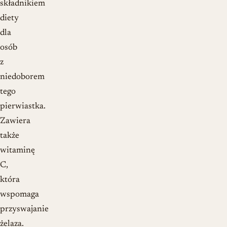
składnikiem
diety
dla
osób
z
niedoborem
tego
pierwiastka.
Zawiera
także
witaminę
C,
która
wspomaga
przyswajanie
żelaza.