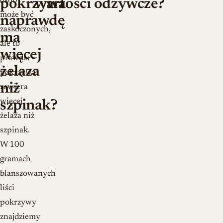
osób
pokrzywa
wartości odżywcze?
może być
naprawdę
zaskoczonych,
ma
ale to
więcej
prawda:
żelaza
pokrzywa
niż
zawiera
więcej
szpinak?
żelaza niż
szpinak.
W 100
gramach
blanszowanych
liści
pokrzywy
znajdziemy