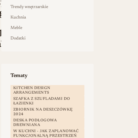
zywa
Trendy wnętrzarskie
ga
Kuchnia
Meble
borze
Dodatki
a?
Tematy
KITCHEN DESIGN
ARRANGEMENTS
SZAFKA Z SZUFLADAMI DO
ŁAZIENKI
ZBIORNIK NA DESZCZÓWKĘ
2024
DESKA PODŁOGOWA
DREWNIANA
W KUCHNI - JAK ZAPLANOWAĆ
FUNKCJONALNĄ PRZESTRZEŃ