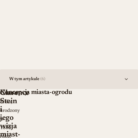
W tym artykule
(6)
Koncepcja miasta-ogrodu
Clarence
Clarence
Stein
Stein,
i
urodzony
jego
w
wizja
1882
miast-
roku,