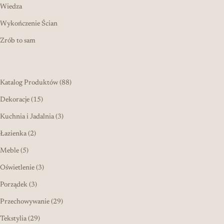
Wiedza
Wykończenie Ścian
Zrób to sam
88 produktów
Katalog Produktów
88
15 produktów
Dekoracje
15
3 produkty
Kuchnia i Jadalnia
3
2 produkty
Łazienka
2
5 produktów
Meble
5
3 produkty
Oświetlenie
3
3 produkty
Porządek
3
29 produktów
Przechowywanie
29
29 produktów
Tekstylia
29