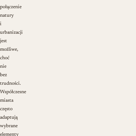
połączenie
natury
i
urbanizacji
jest
możliwe,
choć
nie
bez
trudności.
Współczesne
miasta
często
adaptują
wybrane
elementy