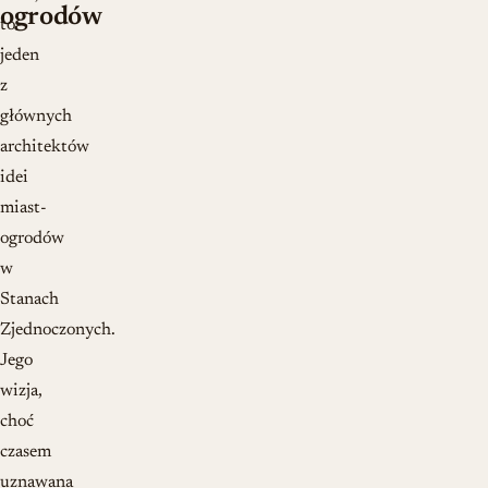
ogrodów
to
jeden
z
głównych
architektów
idei
miast-
ogrodów
w
Stanach
Zjednoczonych.
Jego
wizja,
choć
czasem
uznawana