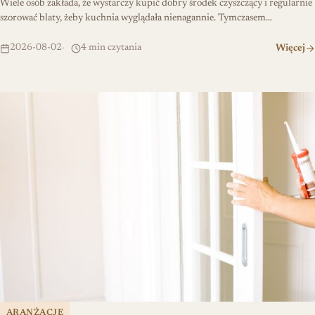
Wiele osób zakłada, że wystarczy kupić dobry środek czyszczący i regularnie
szorować blaty, żeby kuchnia wyglądała nienagannie. Tymczasem…
2026-08-02
4 min czytania
Więcej
Szybka renowacja: uszczelka wciskana dla amatorów
ARANŻACJE