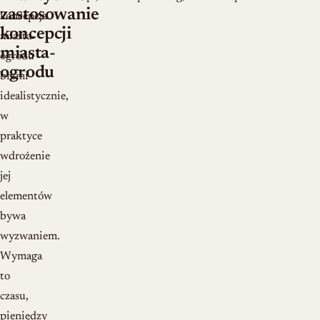
zastosowanie
koncepcja
koncepcji
miasta-
miasta-
ogrodu
ogrodu
brzmi
idealistycznie,
w
praktyce
wdrożenie
jej
elementów
bywa
wyzwaniem.
Wymaga
to
czasu,
pieniędzy