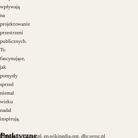
wpływają
na
projektowanie
przestrzeni
publicznych.
To
fascynujące,
jak
pomysły
sprzed
niemal
wieku
nadal
inspirują.
Praktyczne
Choć
Źródła:
urbnews.pl, en.wikipedia.org, dbc.wroc.pl