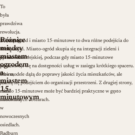
To
była
prawdziwa
rewolucja.
Różnice
Koncepcja
Miasto-ogród i miasto 15-minutowe to dwa różne podejścia do
między
Radburn,
urbanistyki. Miasto-ogród skupia się na integracji zieleni i
miastem-
opracowana
przestrzeni miejskiej, podczas gdy miasto 15-minutowe
ogrodem
przez
koncentruje się na dostępności usług w zasięgu krótkiego spaceru.
a
Steina,
Oba modele dążą do poprawy jakości życia mieszkańców, ale
miastem
jest
różnią się podejściem do organizacji przestrzeni. Z drugiej strony,
15-
nadal
miasto 15-minutowe może być bardziej praktyczne w gęsto
minutowym
stosowana
zaludnionych obszarach.
w
nowoczesnych
osiedlach.
Radburn