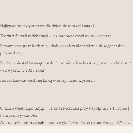
Najlepsze zestawy stołowe dla dzieci do zabawy i nauki
Teoria biżuterii w dekoracji — jak budować osobisty styl wnętrza
Remont starego mieszkania: kiedy odświeżenie zamienia się w generalną
przebudowę
Porównanie stylów wnętrzarskich: minimalizm kontra „warm maximalism”
– co wybrać w 2026 roku?
Jak zaplanować kuchnię łatwą w utrzymaniu czystości?
© 2026
wnetrzaporady.pl
| Strona stworzona przy współpracy z
Tricomo
|
Polityka Prywatności
Aranżacje
Pomieszczenia
Remont i wykończenie
Zrób to sam
Porządki
Wiedza