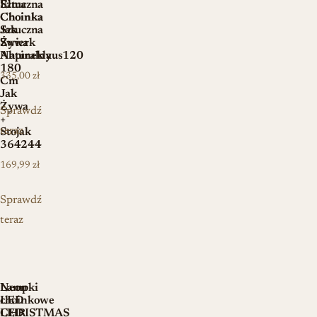
Elma
Sztuczna
Choinka
Choinka
Sztuczna
Jak
Świerk
Żywa
Naturalny
Ahpineklaus120
180
335,00
zł
Cm
Jak
Żywa
Sprawdź
+
teraz
Stojak
364244
169,99
zł
Sprawdź
teraz
Neon
Lampki
LED
choinkowe
CHRISTMAS
LED