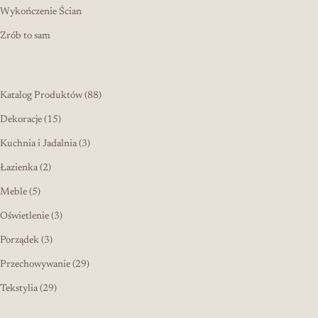
Wykończenie Ścian
Zrób to sam
88 produktów
Katalog Produktów
88
15 produktów
Dekoracje
15
3 produkty
Kuchnia i Jadalnia
3
2 produkty
Łazienka
2
5 produktów
Meble
5
3 produkty
Oświetlenie
3
3 produkty
Porządek
3
29 produktów
Przechowywanie
29
29 produktów
Tekstylia
29