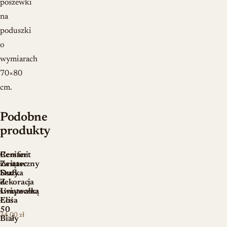
poszewki
na
poduszki
o
wymiarach
70×80
cm.
Podobne
produkty
Renifer
Cersanit
świąteczny
Zestaw
Duży
Szafka
dekoracja
Z
świąteczna
Umywalką
Łoś
Elisa
50
34,00
zł
Biały