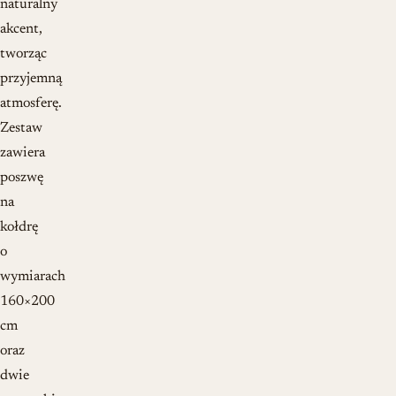
naturalny
akcent,
tworząc
przyjemną
atmosferę.
Zestaw
zawiera
poszwę
na
kołdrę
o
wymiarach
160×200
cm
oraz
dwie