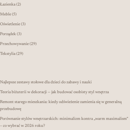
2 produkty
Łazienka
2
5 produktów
Meble
5
3 produkty
Oświetlenie
3
3 produkty
Porządek
3
29 produktów
Przechowywanie
29
29 produktów
Tekstylia
29
Najlepsze zestawy stołowe dla dzieci do zabawy i nauki
Teoria biżuterii w dekoracji — jak budować osobisty styl wnętrza
Remont starego mieszkania: kiedy odświeżenie zamienia się w generalną
przebudowę
Porównanie stylów wnętrzarskich: minimalizm kontra „warm maximalism”
– co wybrać w 2026 roku?