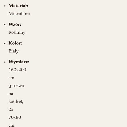
Materiał:
Mikrofibra
Wzór:
Roślinny
Kolor:
Biały
Wymiary:
160×200
cm
(poszwa
na
kołdrę),
2x
70×80
cm