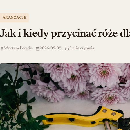
ARANŻACJE
Jak i kiedy przycinać róże d
Wnetrza Porady
2026-05-08
3 min czytania