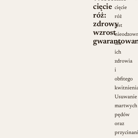
cięcie
cięcie
róż:
róż
zdrowy
jest
wzrost
nieodzow
gwarantowa
dla
ich
zdrowia
i
obfitego
kwitnienia
Usuwanie
martwych
pędów
oraz
przycinan