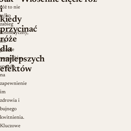
róż to nie
i
tylko
kiedy
zabieg
przycinać
kosmetyczny,
róże
ale
dla
przede
najlepszych
wszystkim
sposób
efektów
na
zapewnienie
im
zdrowia i
bujnego
kwitnienia.
Kluczowe