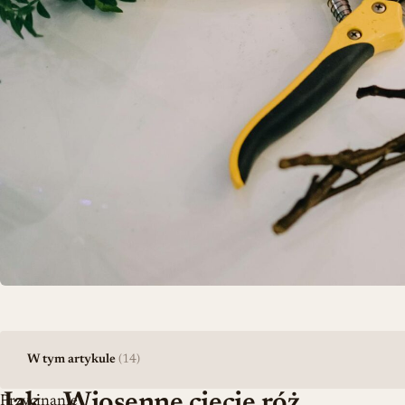
W tym artykule
(14)
Jak
Wiosenne cięcie róż
Przycinanie