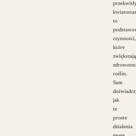
przekwitł
kwiatost
to
podstawo
czynności,
które
zwiększają
zdrowotn
roślin.
Sam
doświadcz
jak
te
proste
działania
mogą