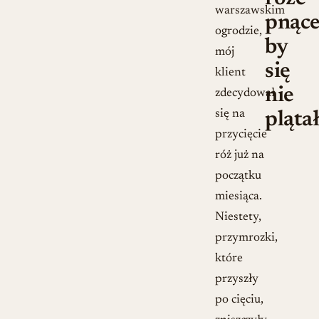
warszawskim
pnące
ogrodzie,
by
mój
się
klient
nie
zdecydował
się na
pląta
przycięcie
róż już na
początku
miesiąca.
Niestety,
przymrozki,
które
przyszły
po cięciu,