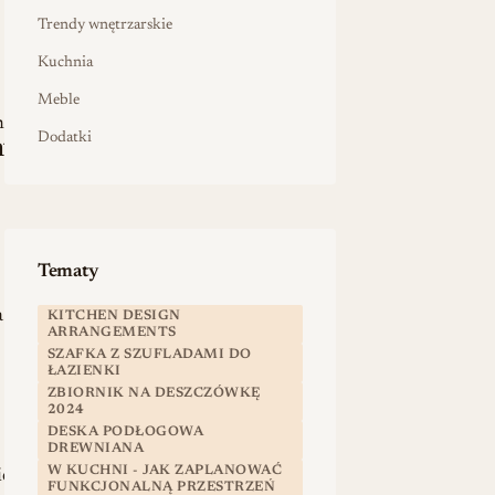
Trendy wnętrzarskie
Kuchnia
Meble
ne
Dodatki
ny
Tematy
.
KITCHEN DESIGN
ARRANGEMENTS
SZAFKA Z SZUFLADAMI DO
ŁAZIENKI
ZBIORNIK NA DESZCZÓWKĘ
2024
DESKA PODŁOGOWA
DREWNIANA
W KUCHNI - JAK ZAPLANOWAĆ
ie
FUNKCJONALNĄ PRZESTRZEŃ