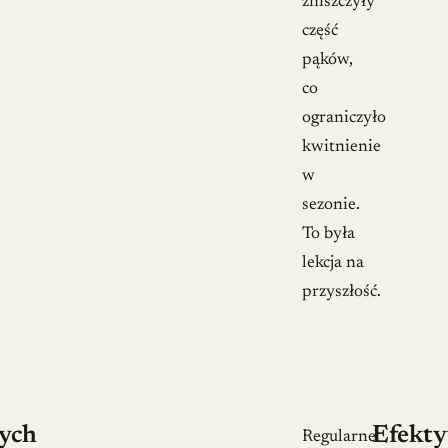
zniszczyły
część
pąków,
co
ograniczyło
kwitnienie
w
sezonie.
To była
lekcja na
przyszłość.
cych
Efekt
Regularne