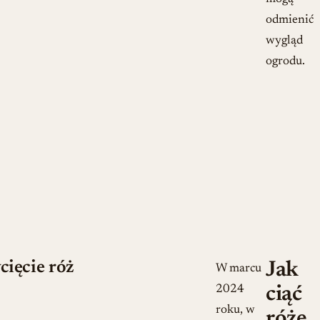
odmienić
wygląd
ogrodu.
cięcie róż
Jak
W marcu
2024
ciąć
roku, w
róże