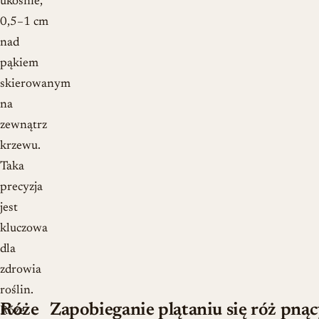
ukośnie,
0,5–1 cm
nad
pąkiem
skierowanym
na
zewnątrz
krzewu.
Taka
precyzja
jest
kluczowa
dla
zdrowia
roślin.
Róże
Zapobieganie plątaniu się róż pną
Róże