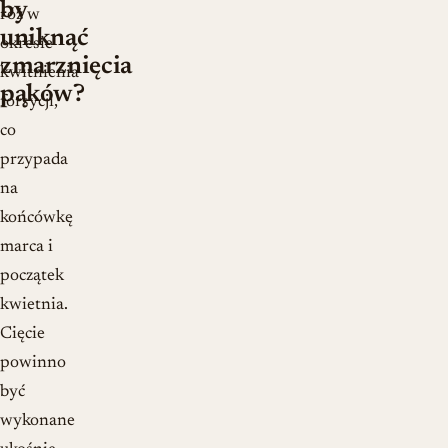
by
róż w
uniknąć
okresie
zmarznięcia
kwitnienia
pąków?
forsycji,
co
przypada
na
końcówkę
marca i
początek
kwietnia.
Cięcie
powinno
być
wykonane