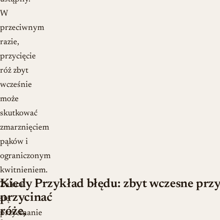
W
przeciwnym
razie,
przycięcie
róż zbyt
wcześnie
może
skutkować
zmarznięciem
pąków i
ograniczonym
kwitnieniem.
Kiedy
Przykład błędu: zbyt wczesne przy
Zaleca
przycinać
się
róże,
przycinanie