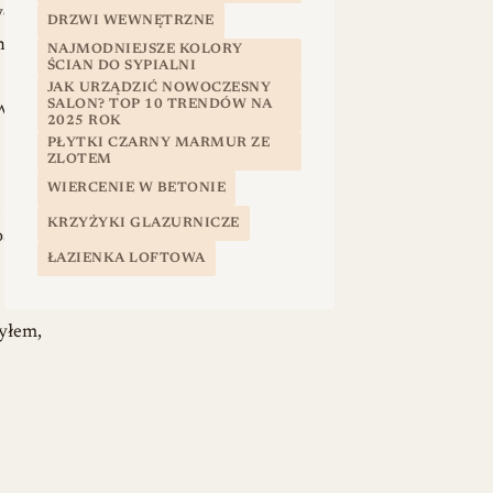
ych
DRZWI WEWNĘTRZNE
anów
NAJMODNIEJSZE KOLORY
ŚCIAN DO SYPIALNI
JAK URZĄDZIĆ NOWOCZESNY
SALON? TOP 10 TRENDÓW NA
we
2025 ROK
PŁYTKI CZARNY MARMUR ZE
ZLOTEM
WIERCENIE W BETONIE
KRZYŻYKI GLAZURNICZE
ość
ŁAZIENKA LOFTOWA
yłem,