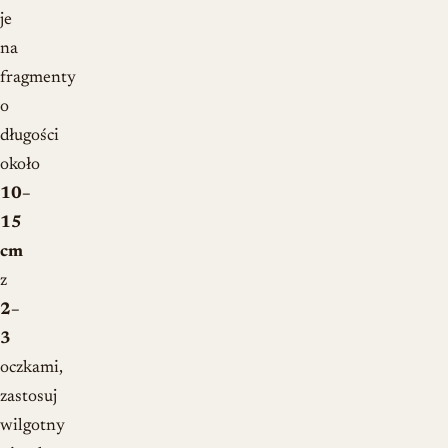
je
na
fragmenty
o
długości
około
10–
15
cm
z
2–
3
oczkami,
zastosuj
wilgotny