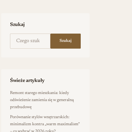
Szukaj
Szukaj na stronie
Szukaj
Świeże artykuły
Remont starego mieszkania: kiedy
odświeżenie zamienia się w generalną
przebudowę
Porównanie stylów wnętrzarskich:
minimalizm kontra „warm maximalism”
– co wybrać w 2026 roku?