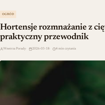
OGRÓD
Hortensje rozmnażanie z cię
praktyczny przewodnik
Wnetrza Porady
2026-03-18
4 min czytania