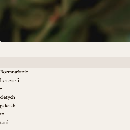
Rozmnażanie
hortensji
z
ciętych
gałązek
to
tani